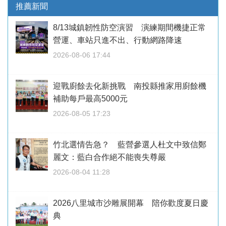
推薦新聞
8/13城鎮韌性防空演習 演練期間機捷正常
營運、車站只進不出、行動網路降速
2026-08-06 17:44
迎戰廚餘去化新挑戰 南投縣推家用廚餘機
補助每戶最高5000元
2026-08-05 17:23
竹北選情告急？ 藍營參選人杜文中致信鄭
麗文：藍白合作絕不能喪失尊嚴
2026-08-04 11:28
2026八里城市沙雕展開幕 陪你歡度夏日慶
典