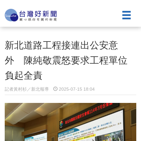
新北道路工程接連出公安意
外 陳純敬震怒要求工程單位
負起全責
記者黃村杉／新北報導
2025-07-15 18:04