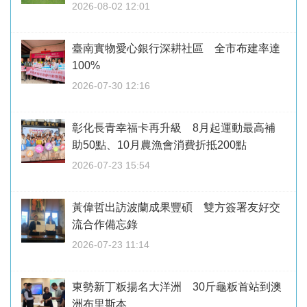
2026-08-02 12:01
臺南實物愛心銀行深耕社區 全市布建率達
100%
2026-07-30 12:16
彰化長青幸福卡再升級 8月起運動最高補
助50點、10月農漁會消費折抵200點
2026-07-23 15:54
黃偉哲出訪波蘭成果豐碩 雙方簽署友好交
流合作備忘錄
2026-07-23 11:14
東勢新丁粄揚名大洋洲 30斤龜粄首站到澳
洲布里斯本