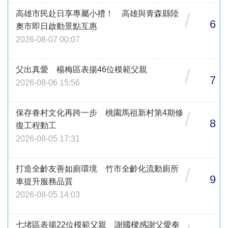
高雄市民赴日享專屬小禮！ 高雄與青森縣陸
/
6
奧市即日啟動景點互惠
2026-08-07 00:07
父出真愛 楊梅區表揚46位模範父親
/
7
2026-08-06 15:56
保存眷村文化再跨一步 桃園馬祖新村第4期修
/
8
復工程動工
2026-08-05 17:31
打造全齡友善如廁環境 竹市全齡化流動廁所
/
9
車提升服務品質
2026-08-05 14:03
七堵區表揚22位模範父親 謝國樑感謝父愛奉