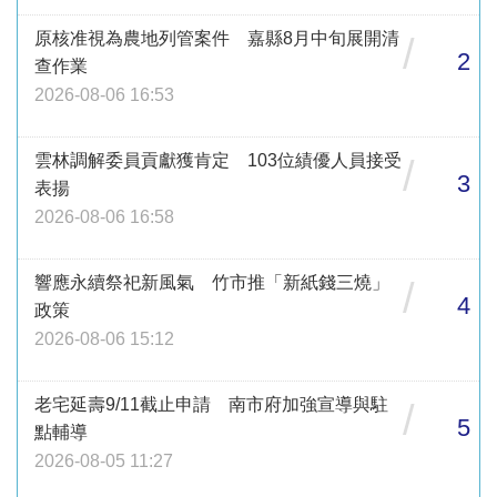
原核准視為農地列管案件 嘉縣8月中旬展開清
/
2
查作業
2026-08-06 16:53
雲林調解委員貢獻獲肯定 103位績優人員接受
/
3
表揚
2026-08-06 16:58
響應永續祭祀新風氣 竹市推「新紙錢三燒」
/
4
政策
2026-08-06 15:12
老宅延壽9/11截止申請 南市府加強宣導與駐
/
5
點輔導
2026-08-05 11:27