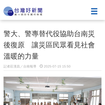
警大、警專替代役協助台南災
後復原 讓災區民眾看見社會
溫暖的力量
記者莊漢昌／台南報導
2025-07-15 15:50