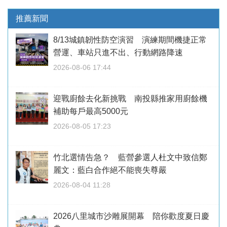
推薦新聞
8/13城鎮韌性防空演習 演練期間機捷正常
營運、車站只進不出、行動網路降速
2026-08-06 17:44
迎戰廚餘去化新挑戰 南投縣推家用廚餘機
補助每戶最高5000元
2026-08-05 17:23
竹北選情告急？ 藍營參選人杜文中致信鄭
麗文：藍白合作絕不能喪失尊嚴
2026-08-04 11:28
2026八里城市沙雕展開幕 陪你歡度夏日慶