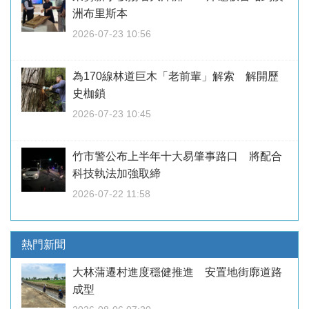
洲布里斯本
2026-07-23 10:56
為170線林道巨木「老前輩」解索 解開歷
史枷鎖
2026-07-23 10:45
竹市警公布上半年十大易肇事路口 將配合
科技執法加強取締
2026-07-22 11:58
熱門新聞
大林蒲遷村進度穩健推進 安置地街廓道路
成型