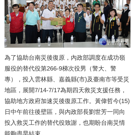
為了協助台南災後復原，內政部調度在成功嶺
服役的替代役第266-9梯次役男（警大、警
專），投入雲林縣、嘉義縣(市)及臺南市等受災
地區，展開7/14-7/17為期四天救災支援任務，
協助地方政府加速災後復原工作。黃偉哲今(15)
日中午前往後壁區，與內政部長劉世芳一同向
投入救災工作的替代役致謝，也期盼台南災情
能夠盡早結束。