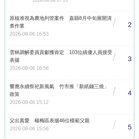
2026-08-06 07:20
原核准視為農地列管案件 嘉縣8月中旬展開清
/
2
查作業
2026-08-06 16:53
雲林調解委員貢獻獲肯定 103位績優人員接受
/
3
表揚
2026-08-06 16:58
響應永續祭祀新風氣 竹市推「新紙錢三燒」
/
4
政策
2026-08-06 15:12
父出真愛 楊梅區表揚46位模範父親
/
5
2026-08-06 15:56