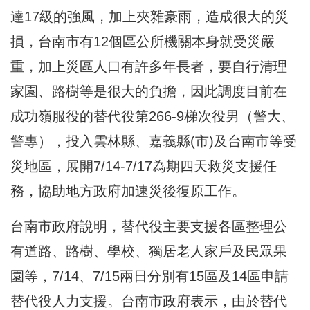
達17級的強風，加上夾雜豪雨，造成很大的災
損，台南市有12個區公所機關本身就受災嚴
重，加上災區人口有許多年長者，要自行清理
家園、路樹等是很大的負擔，因此調度目前在
成功嶺服役的替代役第266-9梯次役男（警大、
警專），投入雲林縣、嘉義縣(市)及台南市等受
災地區，展開7/14-7/17為期四天救災支援任
務，協助地方政府加速災後復原工作。
台南市政府說明，替代役主要支援各區整理公
有道路、路樹、學校、獨居老人家戶及民眾果
園等，7/14、7/15兩日分別有15區及14區申請
替代役人力支援。台南市政府表示，由於替代