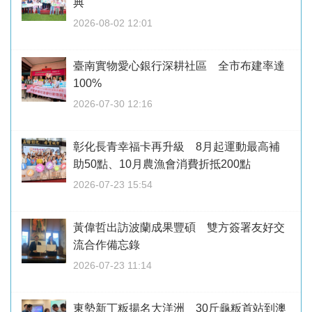
典
2026-08-02 12:01
臺南實物愛心銀行深耕社區 全市布建率達
100%
2026-07-30 12:16
彰化長青幸福卡再升級 8月起運動最高補
助50點、10月農漁會消費折抵200點
2026-07-23 15:54
黃偉哲出訪波蘭成果豐碩 雙方簽署友好交
流合作備忘錄
2026-07-23 11:14
東勢新丁粄揚名大洋洲 30斤龜粄首站到澳