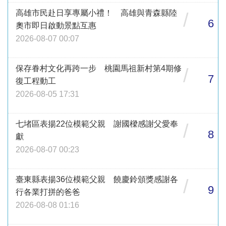
高雄市民赴日享專屬小禮！ 高雄與青森縣陸
/
6
奧市即日啟動景點互惠
2026-08-07 00:07
保存眷村文化再跨一步 桃園馬祖新村第4期修
/
7
復工程動工
2026-08-05 17:31
七堵區表揚22位模範父親 謝國樑感謝父愛奉
/
8
獻
2026-08-07 00:23
臺東縣表揚36位模範父親 饒慶鈴頒獎感謝各
/
9
行各業打拼的爸爸
2026-08-08 01:16