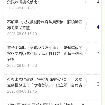
3
怎跟賴清德乾爹比？
2026-08-05 18:51
不解黨中央決議開除終身黨員資格 莊貽量宣
/
4
布退黨民眾黨
2026-08-05 15:20
電子手鐶貼「萊爾校長吃毒油」 陳佩琪放閃
/
5
祝柯文哲67歲生日：羞辱性極強，但每一張都
好看
2026-08-06 18:13
公帑出國吃甜點、特權護航親兒登島！ 民眾
/
6
黨痛批徐佳青「敗壞官箴」：應立即下台負責
2026-08-05 12:46