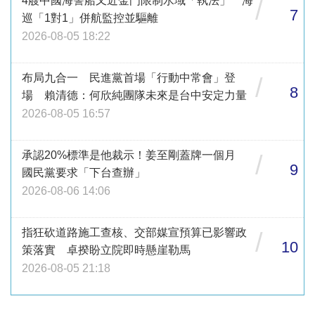
4艘中國海警船又近金門限制水域「執法」 海
/
7
巡「1對1」併航監控並驅離
2026-08-05 18:22
布局九合一 民進黨首場「行動中常會」登
/
8
場 賴清德：何欣純團隊未來是台中安定力量
2026-08-05 16:57
承認20%標準是他裁示！姜至剛蓋牌一個月
/
9
國民黨要求「下台查辦」
2026-08-06 14:06
指狂砍道路施工查核、交部媒宣預算已影響政
/
10
策落實 卓揆盼立院即時懸崖勒馬
2026-08-05 21:18