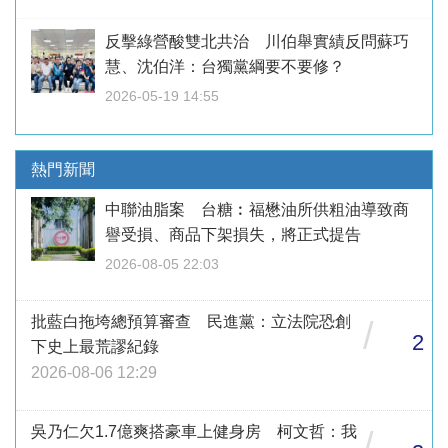
反擊綠營酸雙北共治 川伯舉實績反問蘇巧
慧、沈伯洋：台獨黨綱要不要修？
2026-05-19 14:55
熱門新聞
中聯油脂案 台糖︰福懋油所供粗油導致商
譽受損、商品下架損失，將正式提告
2026-08-05 22:03
批藍白拖垮總預算審查 民進黨：立法院恐創
/
2
下史上最荒謬紀錄
2026-08-06 12:29
吳乃仁欠1.7億爽搭豪車上健身房 柯文哲：我
/