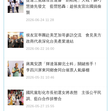
捷運三鶯線准營運爆「割稻尾」大戰！蘇巧
慧搶先發文 藍營怒轟：趁侯友宜出國搞偷
襲
2026-06-24 11:28
侯友宜率團赴美芝加哥參訪交流 會見美方
政商代表深化台美產業連結
2026-06-22 16:00
蔣萬安讚「輝達落腳北士科」關鍵推手！
李四川屏東同鄉會同台催票人氣爆棚
2026-05-31 10:46
國民黨彰化市長初選女將表態 主張公平民
調、藍白合作拚整合
2026-05-27 15:55