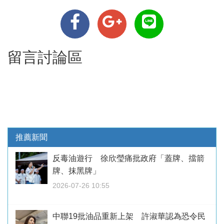
留言討論區
推薦新聞
反毒油遊行 徐欣瑩痛批政府「蓋牌、擋箭
牌、抹黑牌」
2026-07-26 10:55
中聯19批油品重新上架 許淑華認為恐令民