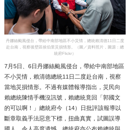
丹娜絲颱風侵台，帶給中南部地區不小災情，總統賴清德11日二度
赴台南，視察後壁區侯伯里災損情形。（圖／資料照片，圖源：總
統府Flickr）
7月5日、6日丹娜絲颱風侵台，帶給中南部地區
不小災情，賴清德總統11日二度赴台南，視察
當地災損情形。不過有媒體報導指出，災民向
賴總統陳情手機沒訊號，賴總統竟回「郭國文
的可以啊！」總統府今（14）日批評該報導以
斷章取義手法惡意下標，扭曲真實，試圖誤導
國人，令人高度遺憾。總統府亦公布賴總統與