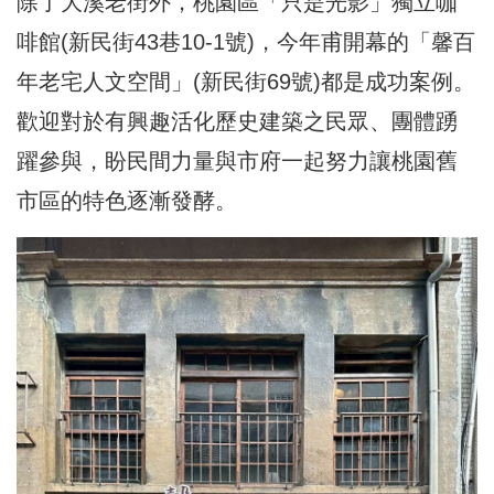
除了大溪老街外，桃園區「只是光影」獨立咖
啡館(新民街43巷10-1號)，今年甫開幕的「馨百
年老宅人文空間」(新民街69號)都是成功案例。
歡迎對於有興趣活化歷史建築之民眾、團體踴
躍參與，盼民間力量與市府一起努力讓桃園舊
市區的特色逐漸發酵。