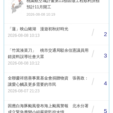
桃園航空城計畫第11標區徵工程順利決標
預計11月開工
2026-08-08 10:19
「蓮」映山豬湖 漫遊初秋好時光
/
2
2026-08-08 10:13
「竹篙湊菜刀」 桃市交通局駁余信憲議員用
/
3
錯資料誤導社會大眾
2026-08-08 10:12
全聯慶祥慈善事業基金會捐贈物資 張善政：
/
4
讓愛心觸及更多需要的市民
2026-08-07 21:23
因應白海豚颱風發布海上颱風警報 北水分署
/
5
成立緊急應變小組嚴密監控水情