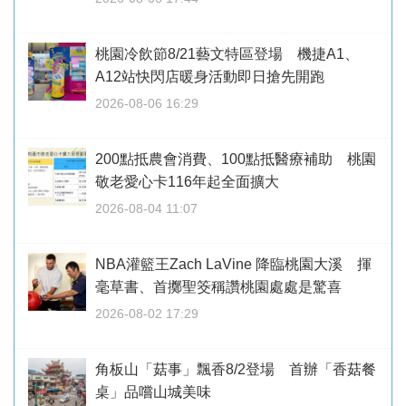
桃園冷飲節8/21藝文特區登場 機捷A1、
A12站快閃店暖身活動即日搶先開跑
2026-08-06 16:29
200點抵農會消費、100點抵醫療補助 桃園
敬老愛心卡116年起全面擴大
2026-08-04 11:07
NBA灌籃王Zach LaVine 降臨桃園大溪 揮
毫草書、首擲聖筊稱讚桃園處處是驚喜
2026-08-02 17:29
角板山「菇事」飄香8/2登場 首辦「香菇餐
桌」品嚐山城美味