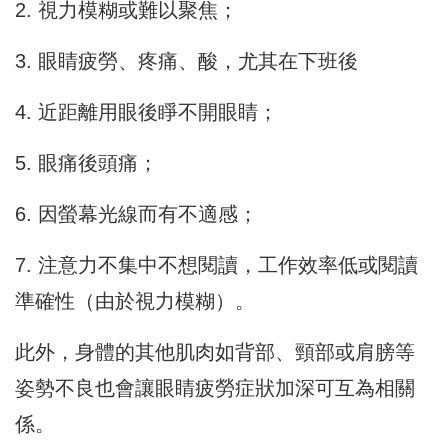
2. 視力模糊或難以聚焦；
3. 眼睛疲勞、疼痛、酸，尤其在下班後
4. 近距離用眼後睜不開眼睛；
5
.
眼痛後頭痛；
6. 因螢幕光線而有不適感；
7. 注意力不集中不想閱讀，工作效率低或閱讀
準確性（由於視力模糊）。
此外，身體的其他肌肉如背部、頸部或肩膀等
姿勢不良也會讓眼睛疲勞症狀加深可互為相關
係。