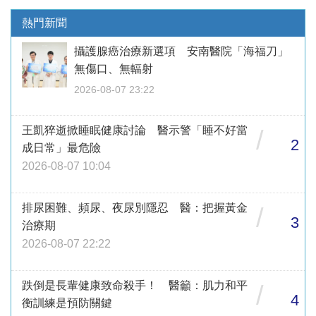
熱門新聞
攝護腺癌治療新選項 安南醫院「海福刀」
無傷口、無輻射
2026-08-07 23:22
王凱猝逝掀睡眠健康討論 醫示警「睡不好當
/
2
成日常」最危險
2026-08-07 10:04
排尿困難、頻尿、夜尿別隱忍 醫：把握黃金
/
3
治療期
2026-08-07 22:22
跌倒是長輩健康致命殺手！ 醫籲：肌力和平
/
4
衡訓練是預防關鍵