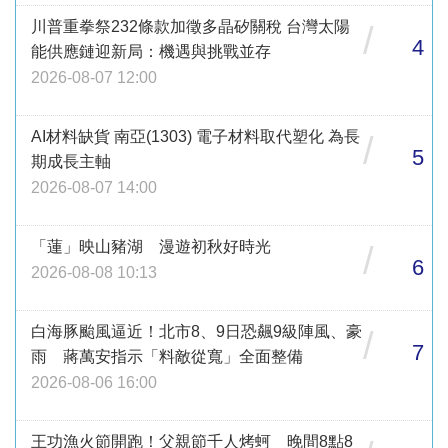
川普重拳祭232條款加徵多晶矽關稅 台灣太陽
/
4
能供應鏈迎新局：機遇與挑戰並存
2026-08-07 12:00
AI材料缺貨 南亞(1303) 電子材料取代塑化 為長
/
5
期成長主軸
2026-08-07 14:00
「蓮」映山豬湖 漫遊初秋好時光
/
6
2026-08-08 10:13
白海豚颱風逼近！北市8、9日恐飆9級陣風、豪
/
7
雨 蔣萬安指示「料敵從寬」全面整備
2026-08-06 16:00
王功漁火節開跑！父親節千人烤蚵 晚間8點8