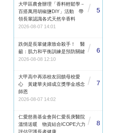
大甲區農會辦理「香料輕鬆學－
/
5
百搭萬用胡椒鹽DIY」活動 帶
領長輩認識各式天然辛香料
2026-08-07 14:01
跌倒是長輩健康致命殺手！ 醫
/
6
籲：肌力和平衡訓練是預防關鍵
2026-08-08 12:10
大甲高中再添校友回饋母校愛
/
7
心 黃建華夫婦成立獎學金感念
師恩
2026-08-07 14:02
仁愛慈善基金會與仁愛長庚醫院
/
8
溫情送暖 物資結合ICOPE六力
評估守護長者健康