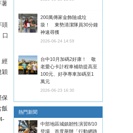
芋薯
、
200萬傳家金飾險成垃
芋頭
圾！ 東勢清潔隊員30分鐘
神速尋獲
、口
2026-06-24 14:59
台中10月加碼2好康！ 敬
。經
老愛心卡計程車補助提高至
脫穎
100元、好孕專車加碼至1
萬元
2026-06-23 16:30
僅保
含飯
熱門新聞
-
中部地區城鎮韌性演習8/10
登場 首度舉辦「行動網路