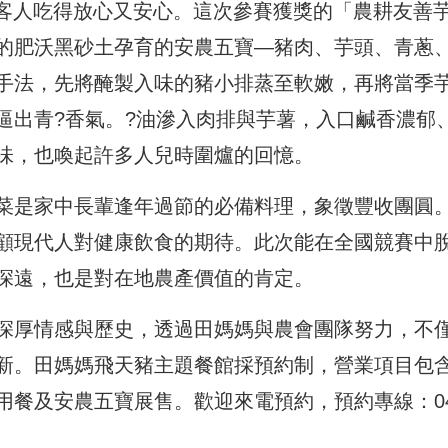
，讓客人吃得放心又安心。這次參賽獲獎的「農耕友善
的肥沃黑砂土孕育的安農五寶—豬肉、芋頭、青蔥
手法，先將醃製入味的豬小排蒸至軟嫩，再將當季
逼出青?香氣。?油滲入肉排與芋薯，入口鹹香濃郁
味，也喚起許多人兒時圍爐的回憶。
菜是家中長輩逢年過節的必備料理，象徵豐收團圓
顧現代人對健康飲食的期待。此次能在全國競賽中
深遠，也是對在地農產價值的肯定。
深厚情感與歷史，透過田媽媽與農會團隊努力，不
新。田媽媽飛天豬主題餐館採預約制，營業項目包
用餐及安農五寶展售。歡迎來電預約，預約專線：04
。