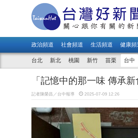
政治頻道
社會頻道
生活頻道
健康頻
台北
新北
桃園
新竹
苗栗
台中
「記憶中的那一味 傳承
記者陳榮昌／台中報導
2025-07-09 12:26