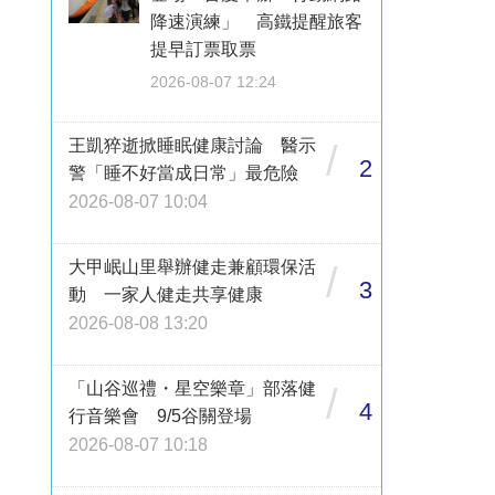
降速演練」 高鐵提醒旅客
提早訂票取票
2026-08-07 12:24
王凱猝逝掀睡眠健康討論 醫示
/
2
警「睡不好當成日常」最危險
2026-08-07 10:04
大甲岷山里舉辦健走兼顧環保活
/
3
動 一家人健走共享健康
2026-08-08 13:20
「山谷巡禮・星空樂章」部落健
/
4
行音樂會 9/5谷關登場
2026-08-07 10:18