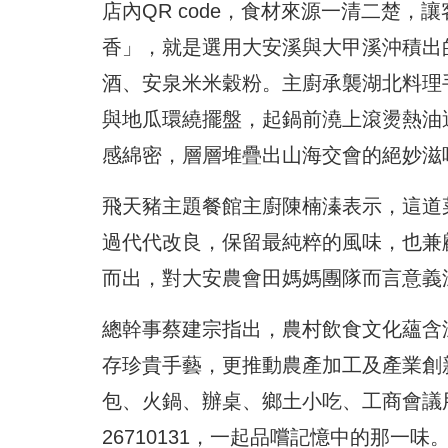
店內QR code，食材來源一清二楚
香」，就是選用大安溪與大甲溪沖積出
酒、安泉米米穀粉。主廚承襲湖北料理
與地瓜環繞擺盤，起鍋前澆上滾燙熱油
感綿密，層層堆疊出山海交會的絕妙滋
飛天豬主題餐館主廚陳楠溱表示，這道
過代代改良，保留最純粹的風味，也兼
而出，對大安農會田媽媽團隊而言意義
總幹事蔡建宗指出，農村飲食文化蘊含
存珍貴手藝，更推動農產加工及產業創
包、火鍋、辦桌、鄉土小吃、工商會議
26710131，一起品嚐記憶中的那一味