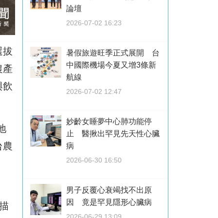
論壇
2026-07-02 16:23
選拔
暑假旅遊旺季正式展開 台
中國際機場今夏又增3條新
農產
航線
與飲
2026-07-02 12:47
妙齡女睡夢中心肺功能停
地
止 醫揪出罕見先天性心臟
台農
病
2026-06-30 16:50
男子反覆心衰竭找不出原
因 竟是罕見隱形心臟病
描
2026-06-29 13:09