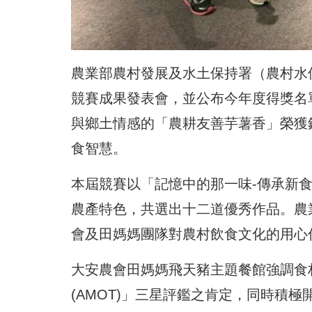
農業部農村發展及水土保持署（農村水
競賽成果發表會，並公布今年度得獎名
與鄉土情感的「農耕友善芋薯香」榮獲
食智慧。
本屆競賽以「記憶中的那一味-傳承新
農產特色，共選出十二道優秀作品。農
會及田媽媽團隊對農村飲食文化的用心
大安農會田媽媽飛天豬主題餐館強調食
(AMOT)」三星評鑑之肯定，同時積