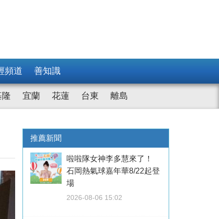
經頻道
善知識
基隆
宜蘭
花蓮
台東
離島
推薦新聞
啦啦隊女神李多慧來了！
石岡熱氣球嘉年華8/22起登
場
2026-08-06 15:02