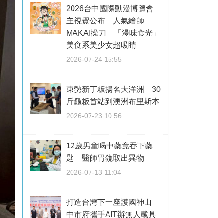
2026台中國際動漫博覽會
主視覺公布！人氣繪師
MAKAI操刀 「漫味食光」
美食系美少女超吸睛
2026-07-24 15:55
東勢新丁粄揚名大洋洲 30
斤龜粄首站到澳洲布里斯本
2026-07-23 10:56
12歲男童喝中藥竟吞下藥
匙 醫師胃鏡取出異物
2026-07-13 11:04
打造台灣下一座護國神山
中市府攜手AIT辦無人載具