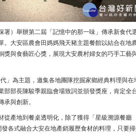
保署）舉辦第二屆「記憶中的那一味」傳承新食代
單。大安區農會田媽媽飛天豬主題餐館以結合在地
銅獎與食藝匠心獎，展現大安農村婦女的巧手工藝
食代」為主題，邀集各地團隊挖掘家鄉經典料理與在
業部部長陳駿季親臨會場致詞並頒發獎座，肯定全
傳承與創新。
材從產地到餐桌透明化，除了獲得「星級溯源餐廳
極開發各式融合大安在地產銷履歷食材的料理，只要掃