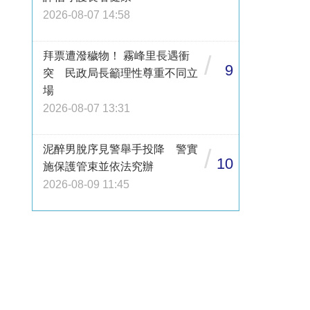
2026-08-07 14:58
拜票遭潑穢物！ 霧峰里長遇衝
/
9
突 民政局長籲理性尊重不同立
場
2026-08-07 13:31
泥醉男脫序見警舉手投降 警實
/
10
施保護管束並依法究辦
2026-08-09 11:45