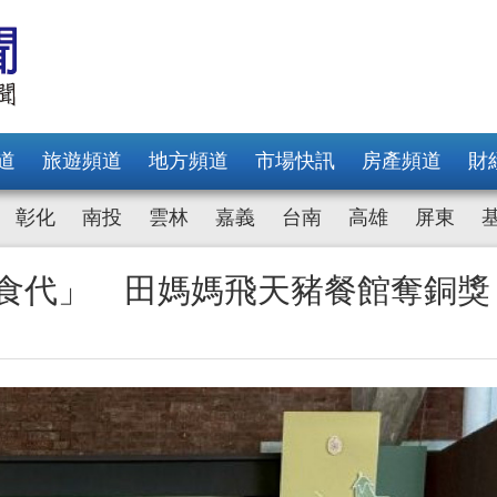
道
旅遊頻道
地方頻道
市場快訊
房產頻道
財
彰化
南投
雲林
嘉義
台南
高雄
屏東
新食代」 田媽媽飛天豬餐館奪銅獎