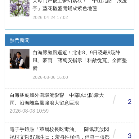
天母門戶披上夢幻紫衣！ 中山北路「浪漫
亭」藍花楹盛開鋪成紫色地毯
2026-04-24 17:02
熱門新聞
白海豚颱風逼近！北市8、9日恐飆9級陣
風、豪雨 蔣萬安指示「料敵從寬」全面整
備
2026-08-06 16:00
白海豚颱風外圍環流影響 中部以北防豪大
/
2
雨、沿海離島風強浪大留意巨浪
2026-08-08 10:59
電子手鐶貼「萊爾校長吃毒油」 陳佩琪放閃
/
3
祝柯文哲67歲生日：羞辱性極強，但每一張都