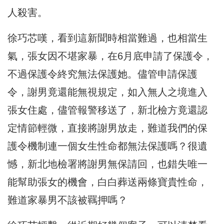
人殺害。
徐巧芯嘆，看到這新聞時相當難過，也相當生
氣，張女因不堪家暴，在6月底申請了保護令，
不過保護令終究無法保護她。儘管申請保護
令，謝男竟還能無視規定，如入無人之境進入
張女住處，儘管報警移送了，新北檢方竟還認
定情節輕微，直接將謝男放走，難道我們的保
護令機制連一個女生性命都無法保護嗎？很遺
憾，新北地檢署將謝男無保請回，也錯失唯一
能幫助張女的機會，白白葬送兩條寶貴性命，
難道家暴男不該被羈押嗎？