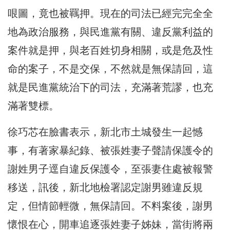
哏圖，竟也被羈押。現在的司法已經完完全全
地為政治服務，與民進黨有關、違反黨利益的
案件就是押，與老百姓切身相關，或是危及性
命的案子，不是交保，不然就是無保請回，這
就是民進黨統治下的司法，充滿著荒謬，也充
滿著雙標。
徐巧芯在臉書表示，新北市土城發生一起憾
事，有著家暴紀錄、被張姓妻子聲請保護令的
謝姓男子逕自違反保護令，至張妻住處被報警
移送，訊後，新北地檢署認定謝男雖違反規
定，但情節輕微，無保請回。不料案後，謝男
懷恨在心，開車追逐張姓妻子姊妹，當街將兩