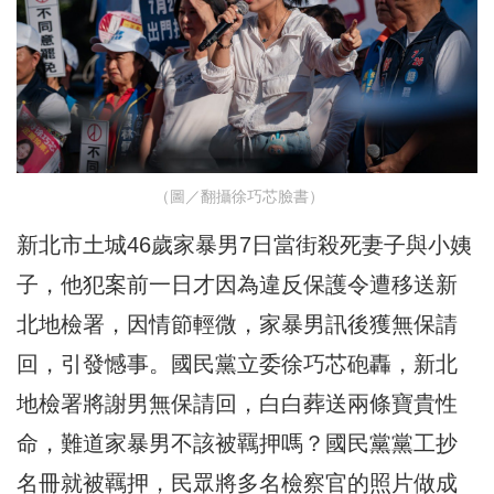
（圖／翻攝徐巧芯臉書）
新北市土城46歲家暴男7日當街殺死妻子與小姨
子，他犯案前一日才因為違反保護令遭移送新
北地檢署，因情節輕微，家暴男訊後獲無保請
回，引發憾事。國民黨立委徐巧芯砲轟，新北
地檢署將謝男無保請回，白白葬送兩條寶貴性
命，難道家暴男不該被羈押嗎？國民黨黨工抄
名冊就被羈押，民眾將多名檢察官的照片做成