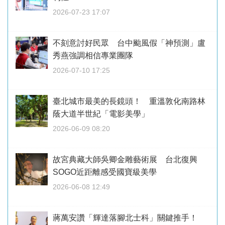
2026-07-23 17:07
不刻意討好民眾 台中颱風假「神預測」盧
秀燕強調相信專業團隊
2026-07-10 17:25
臺北城市最美的長鏡頭！ 重溫敦化南路林
蔭大道半世紀「電影美學」
2026-06-09 08:20
故宮典藏大師吳卿金雕藝術展 台北復興
SOGO近距離感受國寶級美學
2026-06-08 12:49
蔣萬安讚「輝達落腳北士科」關鍵推手！