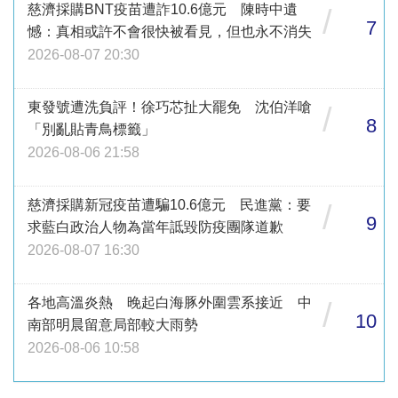
慈濟採購BNT疫苗遭詐10.6億元 陳時中遺
/
7
憾：真相或許不會很快被看見，但也永不消失
2026-08-07 20:30
東發號遭洗負評！徐巧芯扯大罷免 沈伯洋嗆
/
8
「別亂貼青鳥標籤」
2026-08-06 21:58
慈濟採購新冠疫苗遭騙10.6億元 民進黨：要
/
9
求藍白政治人物為當年詆毀防疫團隊道歉
2026-08-07 16:30
各地高溫炎熱 晚起白海豚外圍雲系接近 中
/
10
南部明晨留意局部較大雨勢
2026-08-06 10:58