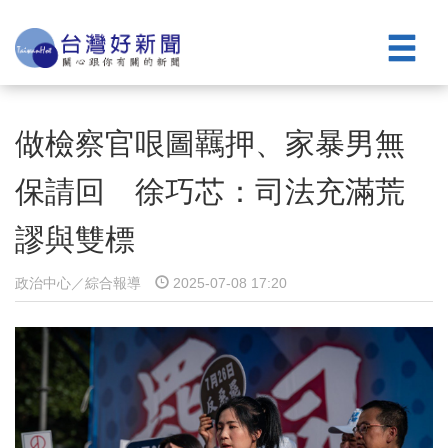
做檢察官哏圖羈押、家暴男無
保請回 徐巧芯：司法充滿荒
謬與雙標
政治中心／綜合報導
2025-07-08 17:20