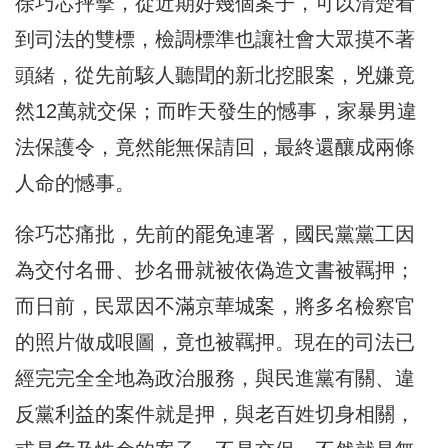
徐巧芯抨擊，從近期好幾個案子，可以清楚看
到司法的雙標，檢調標準也讓社會大眾摸不著
頭緒，從先前駭人聽聞的新北挖眼案，兇嫌竟
然12萬就交保；而昨天發生的憾事，家暴男違
法保護令，竟然能無保請回，最終還釀成兩條
人命的憾事。
徐巧芯痛批，先前的罷免連署，國民黨黨工因
為交付名冊、抄名冊就被依偽造文書被羈押；
而日前，民眾因不滿京華城案，將多名檢察官
的照片做成哏圖，竟也被羈押。現在的司法已
經完完全全地為政治服務，與民進黨有關、違
反黨利益的案件就是押，與老百姓切身相關，