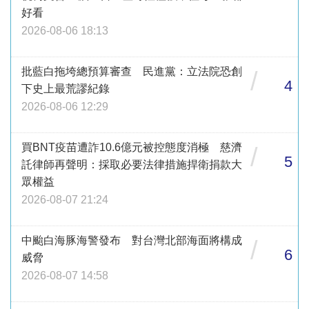
好看
2026-08-06 18:13
批藍白拖垮總預算審查 民進黨：立法院恐創
/
4
下史上最荒謬紀錄
2026-08-06 12:29
買BNT疫苗遭詐10.6億元被控態度消極 慈濟
/
5
託律師再聲明：採取必要法律措施捍衛捐款大
眾權益
2026-08-07 21:24
中颱白海豚海警發布 對台灣北部海面將構成
/
6
威脅
2026-08-07 14:58