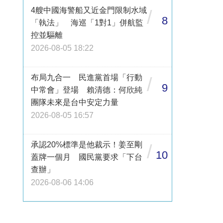
4艘中國海警船又近金門限制水域
/
8
「執法」 海巡「1對1」併航監
控並驅離
2026-08-05 18:22
布局九合一 民進黨首場「行動
/
9
中常會」登場 賴清德：何欣純
團隊未來是台中安定力量
2026-08-05 16:57
承認20%標準是他裁示！姜至剛
/
10
蓋牌一個月 國民黨要求「下台
查辦」
2026-08-06 14:06