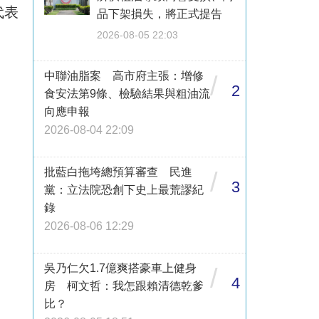
代表
品下架損失，將正式提告
2026-08-05 22:03
中聯油脂案 高市府主張：增修
/
2
食安法第9條、檢驗結果與粗油流
向應申報
2026-08-04 22:09
批藍白拖垮總預算審查 民進
/
3
黨：立法院恐創下史上最荒謬紀
錄
2026-08-06 12:29
吳乃仁欠1.7億爽搭豪車上健身
/
4
房 柯文哲：我怎跟賴清德乾爹
比？