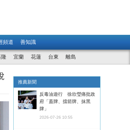
經頻道
善知識
基隆
宜蘭
花蓮
台東
離島
稅
推薦新聞
反毒油遊行 徐欣瑩痛批政
府「蓋牌、擋箭牌、抹黑
牌」
2026-07-26 10:55