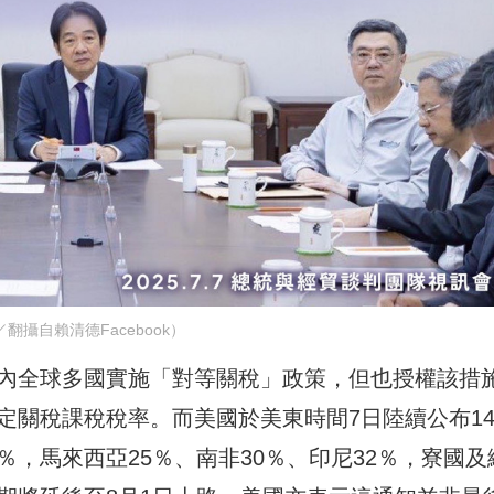
翻攝自賴清德Facebook）
在內全球多國實施「對等關稅」政策，但也授權該措
定關稅課稅稅率。而美國於美東時間7日陸續公布1
％，馬來西亞25％、南非30％、印尼32％，寮國及