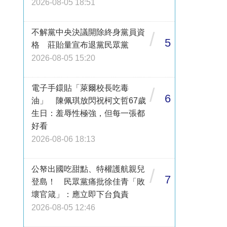
2026-08-05 18:51
不解黨中央決議開除終身黨員資
/
5
格 莊貽量宣布退黨民眾黨
2026-08-05 15:20
電子手鐶貼「萊爾校長吃毒
/
6
油」 陳佩琪放閃祝柯文哲67歲
生日：羞辱性極強，但每一張都
好看
2026-08-06 18:13
公帑出國吃甜點、特權護航親兒
/
7
登島！ 民眾黨痛批徐佳青「敗
壞官箴」：應立即下台負責
2026-08-05 12:46