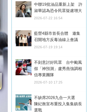
中聯19批油品重新上架 許
淑華認為恐令民眾疑慮增大
2026-07-22 16:54
藍營4縣市首長合體 邀集
召開地方反毒油線上會議
2026-07-19 19:14
不刻意討好民眾 台中颱風
假「神預測」盧秀燕強調相
信專業團隊
2026-07-10 17:25
不缺席2026九合一大選
陳紀衡宣布重投入集集鎮長
選戰