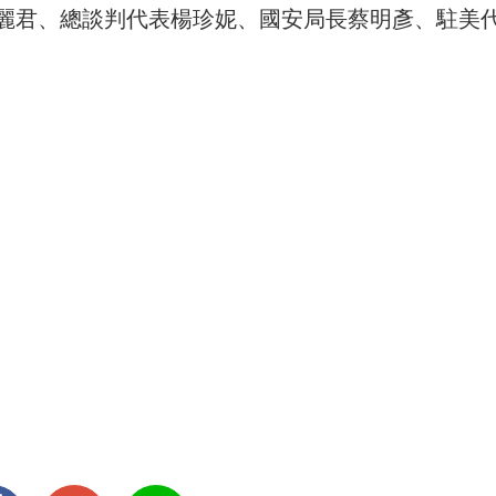
麗君、總談判代表楊珍妮、國安局長蔡明彥、駐美