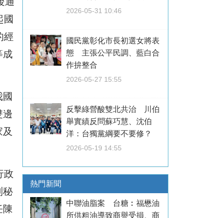
後通
2026-05-31 10:46
起國
的經
國民黨彰化市長初選女將表
等成
態 主張公平民調、藍白合
作拚整合
2026-05-27 15:55
我國
反擊綠營酸雙北共治 川伯
雙邊
舉實績反問蘇巧慧、沈伯
家及
洋：台獨黨綱要不要修？
2026-05-19 14:55
行政
熱門新聞
副秘
中聯油脂案 台糖︰福懋油
任陳
所供粗油導致商譽受損、商