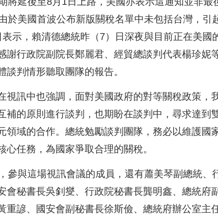
期將延後至8月1日上路，美國亦表示這通知並非最
。由於美國首波公布新版關稅名單中未包括台灣，引
日表示，賴清德總統昨（7）日深夜與目前正在美國
感謝行政院副院長鄭麗君、經貿總談判代表楊珍妮
體談判情形聽取團隊的報告。
在視訊中也強調，面對美國政府的對等關稅政策，
互補的原則進行談判，也期盼在談判中，尋求達到
元領域的合作。總統勉勵談判團隊，務必以維護國
核心任務，為國家爭取合理的關稅。
鐘，參與這場視訊會議的成員，還有蕭美琴副總統、
安會秘書長吳釗燮、行政院秘書長龔明鑫、總統府
黃重諺、國安會副秘書長徐斯儉、總統府辦公室主