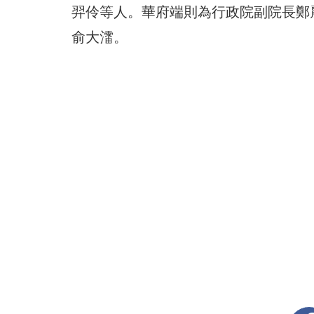
羿伶等人。華府端則為行政院副院長鄭
俞大㵢。