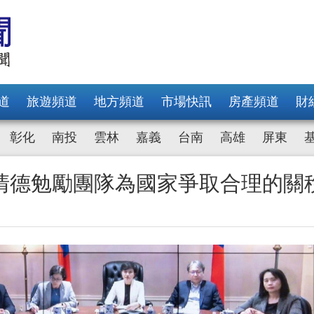
道
旅遊頻道
地方頻道
市場快訊
房產頻道
財
彰化
南投
雲林
嘉義
台南
高雄
屏東
清德勉勵團隊為國家爭取合理的關