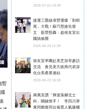
2026-07-01 19:09
捷運三鶯線准營運爆「割稻
尾」大戰！蘇巧慧搶先發
文 藍營怒轟：趁侯友宜出
國搞偷襲
2026-06-24 11:28
侯友宜率團赴美芝加哥參訪
交流 會見美方政商代表深
化台美產業連結
2026-06-22 16:00
施暫
4國
蔣萬安讚「輝達落腳北士
緬
科」關鍵推手！ 李四川屏
東同鄉會同台催票人氣爆棚