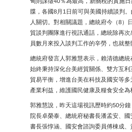
甸則課徵40％為最高，新關稅的實施日
牒，各國8月1日前可與美國持續談判
人關切。對相關議題，總統府今（8）
貿談判團隊進行視訊通話，總統除再次
員數月來投入談判工作的辛勞，也就整
總統府發言人郭雅慧表示，賴清德總統
始終秉持深化台美經貿關係、雙方互利
貿易平衡，增進台美在科技及國安等多
產業利益，維護國民健康及糧食安全為
郭雅慧說，昨天這場視訊歷時約50分
院長卓榮泰、總統府秘書長潘孟安、國
書長張惇涵、國安會諮詢委員傅棟成、