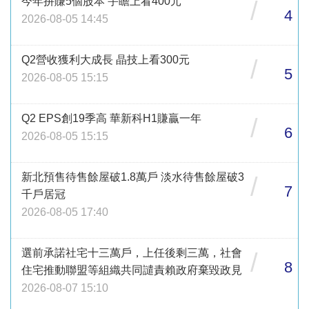
今年拚賺5個股本 宇瞻上看400元
/
4
2026-08-05 14:45
Q2營收獲利大成長 晶技上看300元
/
5
2026-08-05 15:15
Q2 EPS創19季高 華新科H1賺贏一年
/
6
2026-08-05 15:15
新北預售待售餘屋破1.8萬戶 淡水待售餘屋破3
/
7
千戶居冠
2026-08-05 17:40
選前承諾社宅十三萬戶，上任後剩三萬，社會
/
8
住宅推動聯盟等組織共同譴責賴政府棄毀政見
2026-08-07 15:10