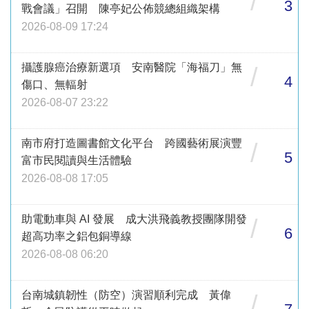
/
3
戰會議」召開 陳亭妃公佈競總組織架構
2026-08-09 17:24
攝護腺癌治療新選項 安南醫院「海福刀」無
/
4
傷口、無輻射
2026-08-07 23:22
南市府打造圖書館文化平台 跨國藝術展演豐
/
5
富市民閱讀與生活體驗
2026-08-08 17:05
助電動車與 AI 發展 成大洪飛義教授團隊開發
/
6
超高功率之鋁包銅導線
2026-08-08 06:20
台南城鎮韌性（防空）演習順利完成 黃偉
/