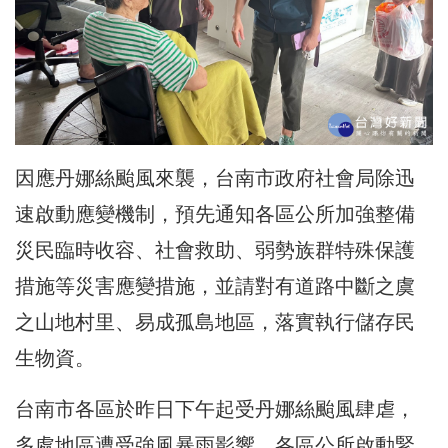
因應丹娜絲颱風來襲，台南市政府社會局除迅
速啟動應變機制，預先通知各區公所加強整備
災民臨時收容、社會救助、弱勢族群特殊保護
措施等災害應變措施，並請對有道路中斷之虞
之山地村里、易成孤島地區，落實執行儲存民
生物資。
台南市各區於昨日下午起受丹娜絲颱風肆虐，
多處地區遭受強風暴雨影響，各區公所啟動緊