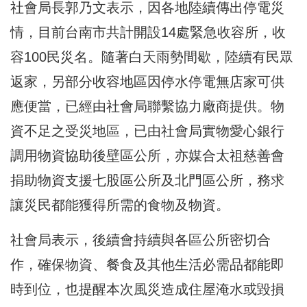
社會局長郭乃文表示，因各地陸續傳出停電災
情，目前台南市共計開設14處緊急收容所，收
容100民災名。隨著白天雨勢間歇，陸續有民眾
返家，另部分收容地區因停水停電無店家可供
應便當，已經由社會局聯繫協力廠商提供。物
資不足之受災地區，已由社會局實物愛心銀行
調用物資協助後壁區公所，亦媒合太祖慈善會
捐助物資支援七股區公所及北門區公所，務求
讓災民都能獲得所需的食物及物資。
社會局表示，後續會持續與各區公所密切合
作，確保物資、餐食及其他生活必需品都能即
時到位，也提醒本次風災造成住屋淹水或毀損