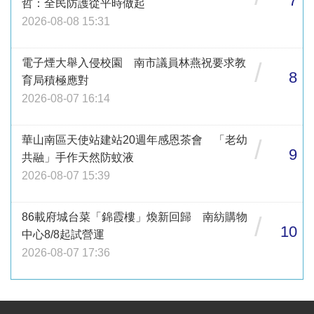
7
哲：全民防護從平時做起
2026-08-08 15:31
電子煙大舉入侵校園 南市議員林燕祝要求教
/
8
育局積極應對
2026-08-07 16:14
華山南區天使站建站20週年感恩茶會 「老幼
/
9
共融」手作天然防蚊液
2026-08-07 15:39
86載府城台菜「錦霞樓」煥新回歸 南紡購物
/
10
中心8/8起試營運
2026-08-07 17:36