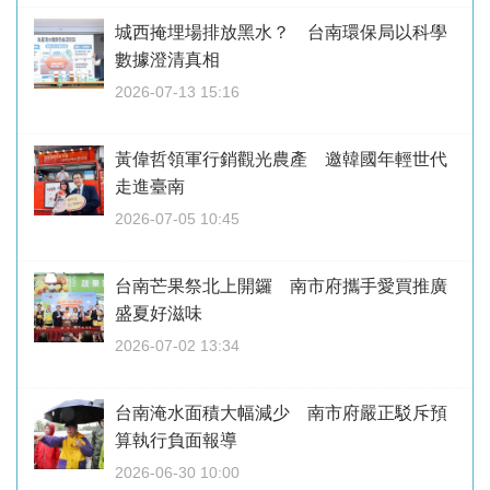
城西掩埋場排放黑水？ 台南環保局以科學
數據澄清真相
2026-07-13 15:16
黃偉哲領軍行銷觀光農產 邀韓國年輕世代
走進臺南
2026-07-05 10:45
台南芒果祭北上開鑼 南市府攜手愛買推廣
盛夏好滋味
2026-07-02 13:34
台南淹水面積大幅減少 南市府嚴正駁斥預
算執行負面報導
2026-06-30 10:00