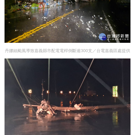
丹娜絲颱風導致嘉義縣市配電電桿倒斷逾300支／台電嘉義區處提供