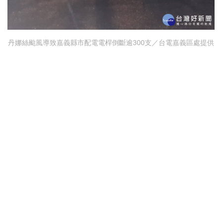
丹娜絲颱風導致嘉義縣市配電電桿倒斷逾300支／台電嘉義區處提供