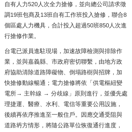
自有人力520人次全力搶修，並向總公司請求徵
調19班包商及13班自有工作班投入搶修，聯合8
個區處人力機具，合計投入超過50班850人次進
行搶修作業。
台電已派員進駐現場，加速故障檢測與排除作
業，並與嘉義縣、市政府密切聯繫，由地方政
府協助清除道路障礙物、倒塌路樹與招牌，加
快搶修動線暢通；電力搶修將依「供電樞紐變
電所→ 主幹線 → 分歧線」原則進行，並優先處
理捷運、醫療、水利、電信等重要公用設施，
後續再依序推進至一般住戶。因應交通受阻與
道路坍方情形，將隨公路單位恢復通行進度，