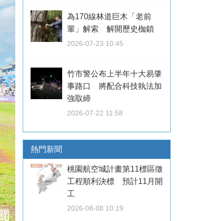
為170線林道巨木「老前
輩」解索 解開歷史枷鎖
2026-07-23 10:45
竹市警公布上半年十大易肇
事路口 將配合科技執法加
強取締
2026-07-22 11:58
熱門新聞
桃園航空城計畫第11標區徵
工程順利決標 預計11月開
工
2026-08-08 10:19