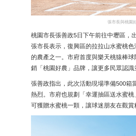
張市長與桃園
桃園市長張善政5日下午前往中壢區，
張市長表示，復興區的拉拉山水蜜桃色
的農產之一。市府首度與樂天桃猿棒球
銷「桃園好農」品牌，讓更多民眾認識
張善政指出，此次活動現場準備500
熱烈。市府也規劃「幸運抽區送水蜜桃
可獲贈水蜜桃一顆，讓球迷朋友在觀賞