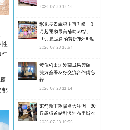
2026-07-30 12:16
彰化長青幸福卡再升級 8
月起運動最高補助50點、
。
10月農漁會消費折抵200點
表性
2026-07-23 15:54
事行
黃偉哲出訪波蘭成果豐碩
雙方簽署友好交流合作備忘
應
錄
2026-07-23 11:14
迷都
。
東勢新丁粄揚名大洋洲 30
斤龜粄首站到澳洲布里斯本
2026-07-23 10:56