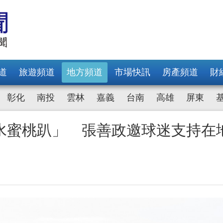
道
旅遊頻道
地方頻道
市場快訊
房產頻道
財
彰化
南投
雲林
嘉義
台南
高雄
屏東
水蜜桃趴」 張善政邀球迷支持在