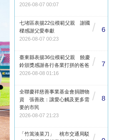
2026-08-07 00:07
七堵區表揚22位模範父親 謝國
/
6
樑感謝父愛奉獻
2026-08-07 00:23
臺東縣表揚36位模範父親 饒慶
/
7
鈴頒獎感謝各行各業打拼的爸爸
2026-08-08 01:16
全聯慶祥慈善事業基金會捐贈物
/
8
資 張善政：讓愛心觸及更多需
要的市民
2026-08-07 21:23
「竹篙湊菜刀」 桃市交通局駁
/