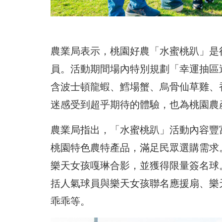
農業局表示，桃園好農「水蜜桃趴」是
員。活動期間場內特別規劃「幸運抽區
含波士頓龍蝦、鱈場蟹、烏骨仙草雞、
迷感受到超乎期待的體驗，也為桃園農
農業局指出，「水蜜桃趴」活動內容豐
桃園特色農特產品，滿足民眾選購需求
樂天女孩嘎琳合影，並獲得限量簽名球
括人氣球員與樂天女孩聯名應援扇、樂
乖乖等。