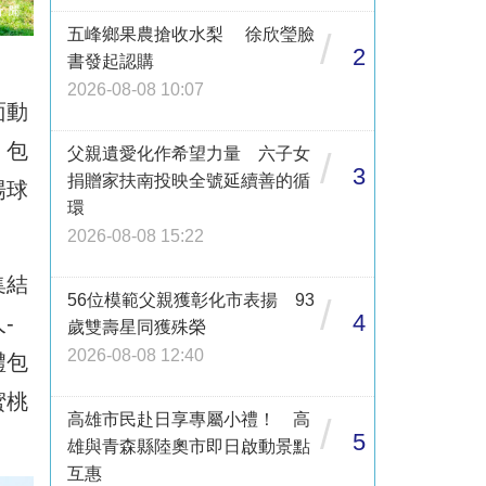
五峰鄉果農搶收水梨 徐欣瑩臉
/
2
書發起認購
2026-08-08 10:07
面動
，包
父親遺愛化作希望力量 六子女
/
3
捐贈家扶南投映全號延續善的循
場球
環
2026-08-08 15:22
集結
56位模範父親獲彰化市表揚 93
/
4
-
歲雙壽星同獲殊榮
2026-08-08 12:40
禮包
蜜桃
高雄市民赴日享專屬小禮！ 高
/
5
雄與青森縣陸奧市即日啟動景點
互惠