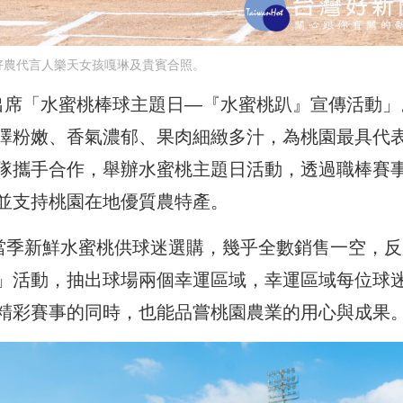
好農代言人樂天女孩嘎琳及貴賓合照。
出席「水蜜桃棒球主題日—『水蜜桃趴』宣傳活動」
澤粉嫩、香氣濃郁、果肉細緻多汁，為桃園最具代
隊攜手合作，舉辦水蜜桃主題日活動，透過職棒賽
並支持桃園在地優質農特產。
箱當季新鮮水蜜桃供球迷選購，幾乎全數銷售一空，反
」活動，抽出球場兩個幸運區域，幸運區域每位球
精彩賽事的同時，也能品嘗桃園農業的用心與成果