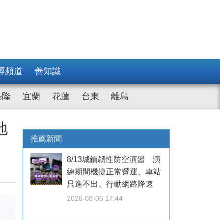
經頻道
善知識
基隆
宜蘭
花蓮
台東
離島
地
推薦新聞
8/13城鎮韌性防空演習 演
練期間機捷正常營運、車站
只進不出、行動網路降速
2026-08-06 17:44