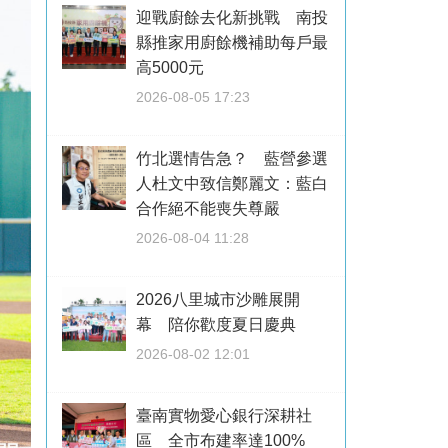
迎戰廚餘去化新挑戰 南投
縣推家用廚餘機補助每戶最
高5000元
2026-08-05 17:23
竹北選情告急？ 藍營參選
人杜文中致信鄭麗文：藍白
合作絕不能喪失尊嚴
2026-08-04 11:28
2026八里城市沙雕展開
幕 陪你歡度夏日慶典
2026-08-02 12:01
臺南實物愛心銀行深耕社
區 全市布建率達100%