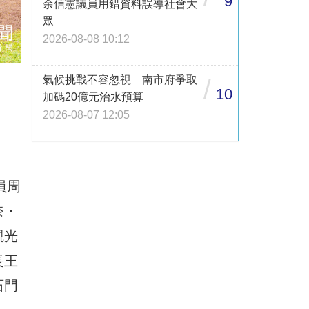
9
余信憲議員用錯資料誤導社會大
眾
2026-08-08 10:12
氣候挑戰不容忽視 南市府爭取
/
10
加碼20億元治水預算
2026-08-07 12:05
員周
奈・
觀光
長王
石門