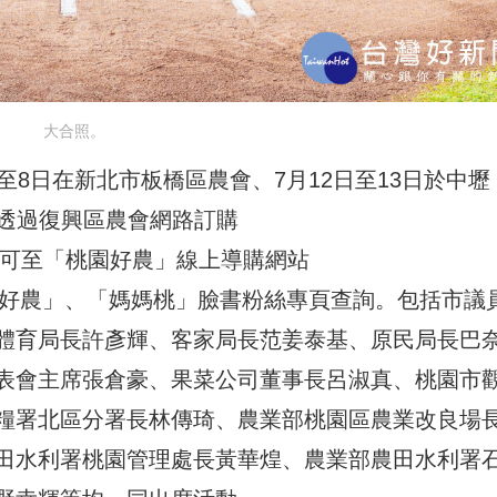
大合照。
至8日在新北市板橋區農會、7月12日至13日於中壢
可透過復興區農會網路訂購
可至「桃園好農」線上導購網站
好農」、「媽媽桃」臉書粉絲專頁查詢。包括市議
體育局長許彥輝、客家局長范姜泰基、原民局長巴
表會主席張倉豪、果菜公司董事長呂淑真、桃園市
糧署北區分署長林傳琦、農業部桃園區農業改良場
田水利署桃園管理處長黃華煌、農業部農田水利署