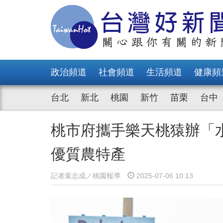
政治頻道
社會頻道
生活頻道
健康頻
台北
新北
桃園
新竹
苗栗
台中
桃市府攜手樂天桃猿辦「
優質農特產
記者葉志成／桃園報導
2025-07-06 10:13