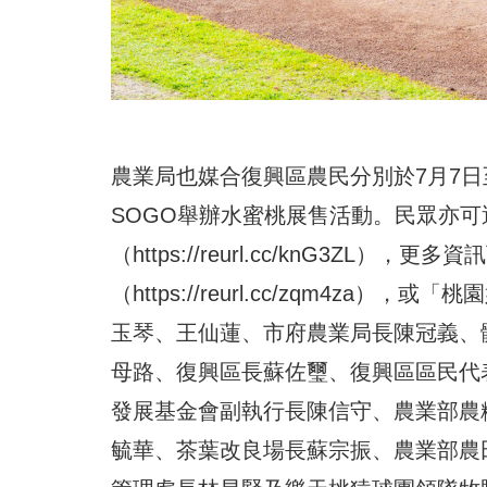
農業局也媒合復興區農民分別於7月7日
SOGO舉辦水蜜桃展售活動。民眾亦
（
https://reurl.cc/knG3ZL
），更多資訊
（
https://reurl.cc/zqm4za
），或「桃園
玉琴、王仙蓮、市府農業局長陳冠義、
母路、復興區長蘇佐璽、復興區區民代
發展基金會副執行長陳信守、農業部農
毓華、茶葉改良場長蘇宗振、農業部農