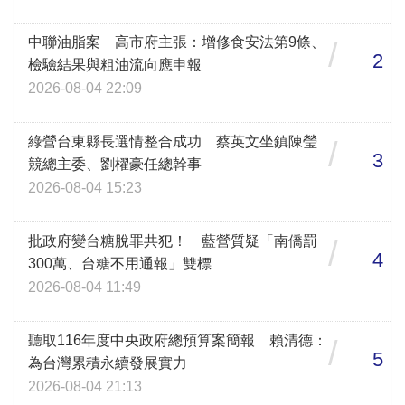
中聯油脂案 高市府主張：增修食安法第9條、
/
2
檢驗結果與粗油流向應申報
2026-08-04 22:09
綠營台東縣長選情整合成功 蔡英文坐鎮陳瑩
/
3
競總主委、劉櫂豪任總幹事
2026-08-04 15:23
批政府變台糖脫罪共犯！ 藍營質疑「南僑罰
/
4
300萬、台糖不用通報」雙標
2026-08-04 11:49
聽取116年度中央政府總預算案簡報 賴清德：
/
5
為台灣累積永續發展實力
2026-08-04 21:13