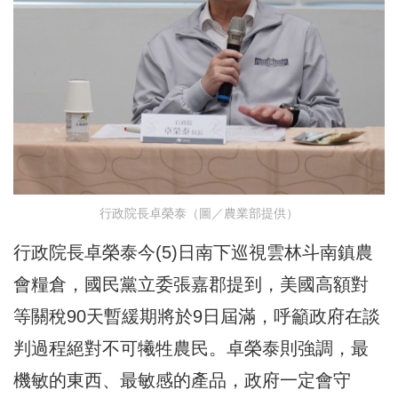
行政院長卓榮泰（圖／農業部提供）
行政院長卓榮泰今(5)日南下巡視雲林斗南鎮農
會糧倉，國民黨立委張嘉郡提到，美國高額對
等關稅90天暫緩期將於9日屆滿，呼籲政府在談
判過程絕對不可犧牲農民。卓榮泰則強調，最
機敏的東西、最敏感的產品，政府一定會守