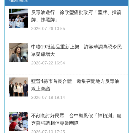
反毒油遊行 徐欣瑩痛批政府「蓋牌、擋箭
牌、抹黑牌」
2026-07-26 10:55
中聯19批油品重新上架 許淑華認為恐令民
眾疑慮增大
2026-07-22 16:54
藍營4縣市首長合體 邀集召開地方反毒油
線上會議
2026-07-19 19:14
不刻意討好民眾 台中颱風假「神預測」盧
秀燕強調相信專業團隊
2026-07-10 17:25