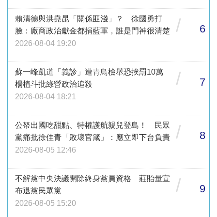
賴清德與洪堯昆「關係匪淺」？ 徐國勇打
/
6
臉：廠商政治獻金都捐藍軍，誰是門神很清楚
2026-08-04 19:20
蘇一峰凱道「義診」遭青鳥檢舉恐挨罰10萬
/
7
楊植斗批綠營政治追殺
2026-08-04 18:21
公帑出國吃甜點、特權護航親兒登島！ 民眾
/
8
黨痛批徐佳青「敗壞官箴」：應立即下台負責
2026-08-05 12:46
不解黨中央決議開除終身黨員資格 莊貽量宣
/
9
布退黨民眾黨
2026-08-05 15:20