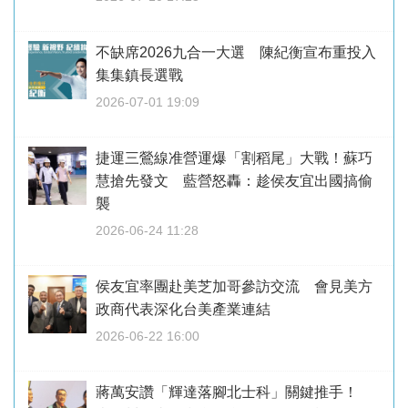
不缺席2026九合一大選 陳紀衡宣布重投入
集集鎮長選戰
2026-07-01 19:09
捷運三鶯線准營運爆「割稻尾」大戰！蘇巧
慧搶先發文 藍營怒轟：趁侯友宜出國搞偷
襲
2026-06-24 11:28
侯友宜率團赴美芝加哥參訪交流 會見美方
政商代表深化台美產業連結
2026-06-22 16:00
蔣萬安讚「輝達落腳北士科」關鍵推手！