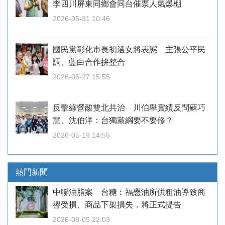
李四川屏東同鄉會同台催票人氣爆棚
2026-05-31 10:46
國民黨彰化市長初選女將表態 主張公平民
調、藍白合作拚整合
2026-05-27 15:55
反擊綠營酸雙北共治 川伯舉實績反問蘇巧
慧、沈伯洋：台獨黨綱要不要修？
2026-05-19 14:55
熱門新聞
中聯油脂案 台糖︰福懋油所供粗油導致商
譽受損、商品下架損失，將正式提告
2026-08-05 22:03