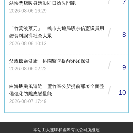
7
站快閃店暖身活動即日搶先開跑
2026-08-06 16:29
「竹篙湊菜刀」 桃市交通局駁余信憲議員用
/
8
錯資料誤導社會大眾
2026-08-08 10:12
父親節顧健康 桃園醫院提醒泌尿保健
/
9
2026-08-06 02:22
白海豚颱風逼近 蘆竹區公所提前部署全面整
/
10
備強化防颱應變量能
2026-08-07 17:49
本站由大運聯和國際有限公司所維運