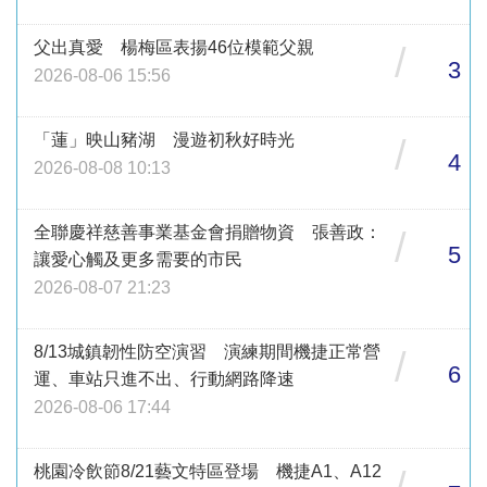
父出真愛 楊梅區表揚46位模範父親
/
3
2026-08-06 15:56
「蓮」映山豬湖 漫遊初秋好時光
/
4
2026-08-08 10:13
全聯慶祥慈善事業基金會捐贈物資 張善政：
/
5
讓愛心觸及更多需要的市民
2026-08-07 21:23
8/13城鎮韌性防空演習 演練期間機捷正常營
/
6
運、車站只進不出、行動網路降速
2026-08-06 17:44
桃園冷飲節8/21藝文特區登場 機捷A1、A12
/