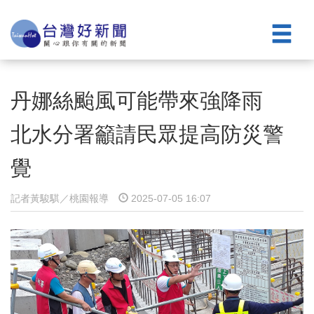
丹娜絲颱風可能帶來強降雨
北水分署籲請民眾提高防災警
覺
記者黃駿騏／桃園報導
2025-07-05 16:07