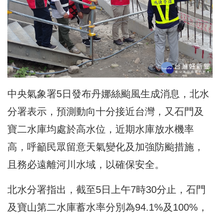
中央氣象署5日發布丹娜絲颱風生成消息，北水
分署表示，預測動向十分接近台灣，又石門及
寶二水庫均處於高水位，近期水庫放水機率
高，呼籲民眾留意天氣變化及加強防颱措施，
且務必遠離河川水域，以確保安全。
北水分署指出，截至5日上午7時30分止，石門
及寶山第二水庫蓄水率分別為94.1%及100%，