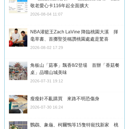
敬老愛心卡116年起全面擴大
2026-08-04 11:07
NBA灌籃王Zach LaVine 降臨桃園大溪 揮
毫草書、首擲聖筊稱讚桃園處處是驚喜
2026-08-02 17:29
角板山「菇事」飄香8/2登場 首辦「香菇餐
桌」品嚐山城美味
2026-07-31 19:12
瘦瘦針不亂購買 來路不明恐傷身
2026-07-30 16:24
鸚鵡、象龜、柯爾鴨等15隻特寵找新家 桃