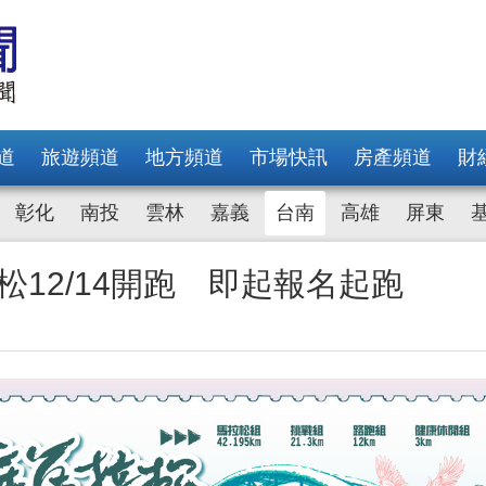
道
旅遊頻道
地方頻道
市場快訊
房產頻道
財
彰化
南投
雲林
嘉義
台南
高雄
屏東
拉松12/14開跑 即起報名起跑