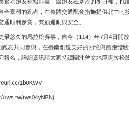
美食為跑友補給能量，讓跑友在寒冷的冬日裡，也
自全臺灣的跑者，在整體交通配套措施提供北中南
交通順利參賽，兼顧運動與安全。
最悠久的馬拉松賽事，自今（114）年7月4日開
松的跑友共同參與，在臺南創造美好的回憶與路跑體驗
刀報名，詳細資訊請大家持續關注曾文水庫馬拉松
/reurl.cc/1b0KWV
s://rws.tw/rws04yNBNj