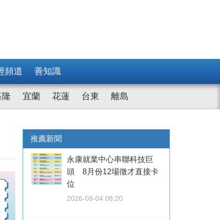
經頻道
善知識
基隆
宜蘭
花蓮
台東
離島
推薦新聞
永康就業中心串聯科技巨
頭 8月份12場徵才直接卡
位
2026-08-04 08:20