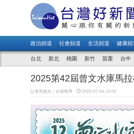
政治頻道
社會頻道
生活頻道
健康頻
台北
新北
桃園
新竹
苗栗
台中
2025第42屆曾文水庫馬
記者吳順永／台南報導
2025-07-04 19:09