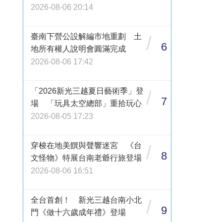
2026-08-06 20:14
臺南下營公設解編市地重劃 土
/
6
地所有權人說明會圓滿完成
2026-08-06 17:42
「2026新光三越夏日藝術季」登
/
7
場 「玩具太空總部」重拾玩心
2026-08-05 17:23
穿梭在地美饌與聲響迷宮 《台
/
8
文怪物》特展台南老爺行旅登場
2026-08-06 16:51
全台首創！ 新光三越台南小北
/
9
門《做十六歲成年禮》登場