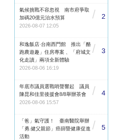
氣候挑戰不容忽視 南市府爭取
/
2
加碼20億元治水預算
2026-08-07 12:05
和逸飯店·台南西門館 推出「酪
/
3
跑農遊趣」住房專案 、「府城文
化走讀」兩項全新體驗
2026-08-06 16:19
年底市議員選戰哨聲響起 議員
/
4
陳昆和佳里後援會8/8舉辦茶會
2026-08-06 15:57
「爸」氣守護！ 臺南醫院舉辦
/
5
「勇.健父親節」癌篩暨健康促進
活動