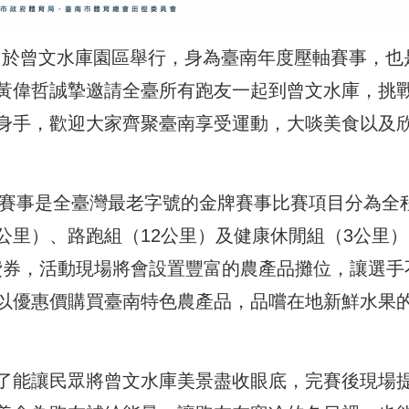
14日於曾文水庫園區舉行，身為臺南年度壓軸賽事，也
黃偉哲誠摯邀請全臺所有跑友一起到曾文水庫，挑
身手，歡迎大家齊聚臺南享受運動，大啖美食以及
松賽事是全臺灣最老字號的金牌賽事比賽項目分為全
.3公里）、路跑組（12公里）及健康休閒組（3公里
元消費券，活動現場將會設置豐富的農產品攤位，讓選手
以優惠價購買臺南特色農產品，品嚐在地新鮮水果
了能讓民眾將曾文水庫美景盡收眼底，完賽後現場