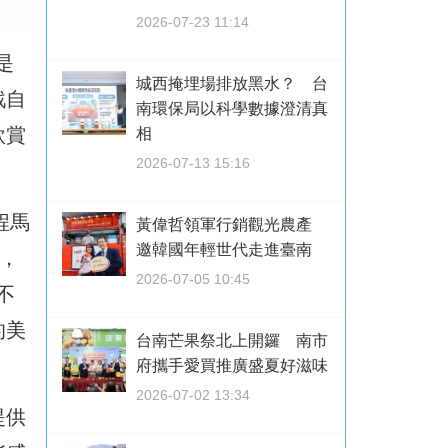
2026-07-23 11:14
是
城西掩埋場排放黑水？ 台
戰自
南環保局以科學數據澄清真
欣賞
相
2026-07-13 15:16
程馬
黃偉哲領軍行銷觀光農產
邀韓國年輕世代走進臺南
），
2026-07-05 10:45
不
的美
台南芒果祭北上開鑼 南市
府攜手愛買推廣盛夏好滋味
2026-07-02 13:34
提供