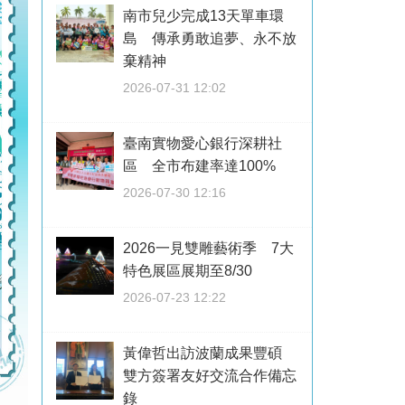
南市兒少完成13天單車環
島 傳承勇敢追夢、永不放
棄精神
2026-07-31 12:02
臺南實物愛心銀行深耕社
區 全市布建率達100%
2026-07-30 12:16
2026一見雙雕藝術季 7大
特色展區展期至8/30
2026-07-23 12:22
黃偉哲出訪波蘭成果豐碩
雙方簽署友好交流合作備忘
錄