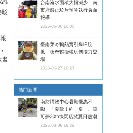
能感
台南淹水面積大幅減少 南
市府嚴正駁斥預算執行負面
接駁
報導
2026-06-30 10:00
放報
臺南菜奇鴨熱賣引爆IP旋
，
風 夜奇鴨授權玩偶接力登
臉書
場
2026-06-27 16:23
熱門新聞
南紡購物中心暑期優惠不
斷 「夏款！約一夏」、寶
可夢30th快閃店掀夏日熱潮
2026-08-06 16:25