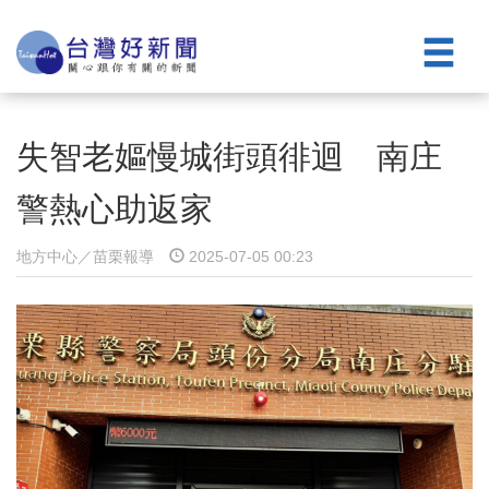
失智老嫗慢城街頭徘迴 南庄
警熱心助返家
地方中心／苗栗報導
2025-07-05 00:23