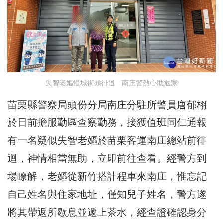
失智老嫗慢城街頭徘迴 南庄警熱心助返家
苗栗縣警察局頭份分局南庄分駐所警員唐郁栩
於日前擔服勤區查察勤務，接獲值班同仁通報
有一名疑似失智老嫗於苗栗客運南庄總站前徘
迴，神情相當無助，立即前往查看。經警方到
場瞭解，老嫗從新竹搭計程車來南庄，惟忘記
自己姓名與住家地址，僅知兒子姓名，警方遂
將其帶返所歇息並遞上茶水，經查證確認身分