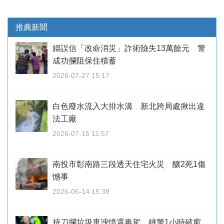
推薦新聞
婦誤信「改命消災」詐術險失13萬餘元 警
成功攔阻保住積蓄
2026-07-27 15:17
白色廢水流入大排水溝 新北跨局處揪出違
法工廠
2026-07-15 11:57
南投市彰南路三段透天住宅火災 釀2死1傷
憾事
2026-06-14 15:38
持刀攔垃圾車洩憤還毒駕 桃警1小時破窗