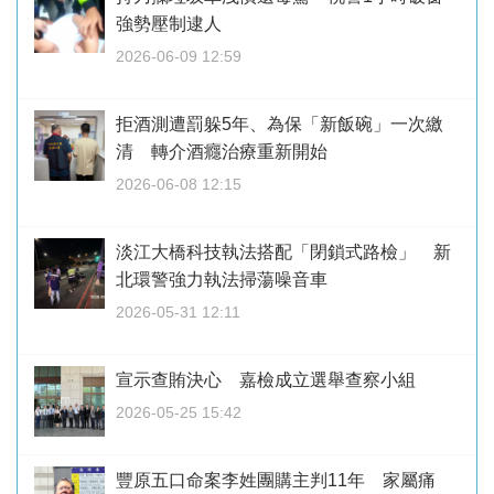
強勢壓制逮人
2026-06-09 12:59
拒酒測遭罰躲5年、為保「新飯碗」一次繳
清 轉介酒癮治療重新開始
2026-06-08 12:15
淡江大橋科技執法搭配「閉鎖式路檢」 新
北環警強力執法掃蕩噪音車
2026-05-31 12:11
宣示查賄決心 嘉檢成立選舉查察小組
2026-05-25 15:42
豐原五口命案李姓團購主判11年 家屬痛