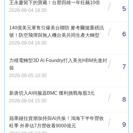
王永慶留下的寶藏！台塑四雄一年狂飆10倍
/
5
2026-08-04 16:30
140億美元軍售引爆美台聯防 麥考爾拋重磅訊
/
6
號！防空飛彈與無人機台美共同生產大轉型
2026-08-04 16:30
力積電轉型3D AI Foundry打入美光HBM先進封
/
7
裝
2026-08-05 10:30
新唐切入AI伺服器BMC 獲利挑戰每股3元
/
8
2026-08-04 15:30
蘋果鏈拉貨潮加持與AI共振！鴻海下半年營收
/
9
旺季 外界估7月營收看9000億元