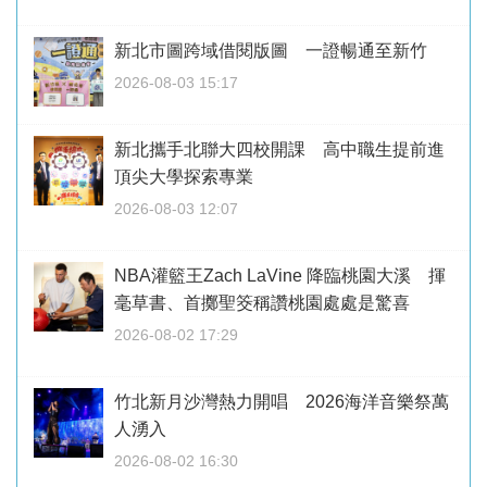
新北市圖跨域借閱版圖 一證暢通至新竹
2026-08-03 15:17
新北攜手北聯大四校開課 高中職生提前進
頂尖大學探索專業
2026-08-03 12:07
NBA灌籃王Zach LaVine 降臨桃園大溪 揮
毫草書、首擲聖筊稱讚桃園處處是驚喜
2026-08-02 17:29
竹北新月沙灣熱力開唱 2026海洋音樂祭萬
人湧入
2026-08-02 16:30