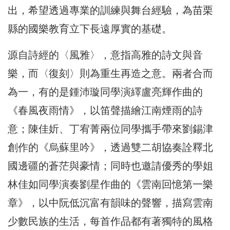
出，希望透過專業的訓練與舞台經驗，為苗栗
縣的國樂教育立下長遠厚實的基礎。
源自詩經的〈風雅〉，意指高雅的詩文與音
樂，而〈復刻〉則為重生再造之意。兩者合而
為一，有的是鍾沛璇同學演繹盧亮輝作曲的
《春風夜雨情》，以笛聲描繪江南煙雨的詩
意；陳佳妡、丁宥菁兩位同學攜手帶來劉錫津
創作的《烏蘇里吟》，透過雙二胡協奏詮釋北
國邊疆的蒼茫與豪情；同時也邀請優秀的學姐
林佳如同學演奏劉星作曲的《雲南回憶第一樂
章》，以中阮低沉富有韻味的聲響，描寫雲南
少數民族的生活，每首作品都有著獨特的風格