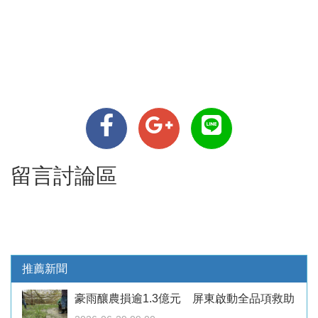
留言討論區
推薦新聞
豪雨釀農損逾1.3億元 屏東啟動全品項救助