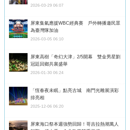
2026-03-29 06:07
屏東集氣應援WBC經典賽 戶外轉播邀民眾
為臺灣隊加油
2026-03-05 06:10
屏東高樹「奇幻大津」2/5開幕 雙金男星劉
冠廷回鄉共襄盛舉
2026-01-30 06:24
「恆春夜未眠」點亮古城 南門光雕展演彩
排亮相
2025-12-06 06:20
屏東海口祭本週強勢回歸！哥吉拉熱潮萬人