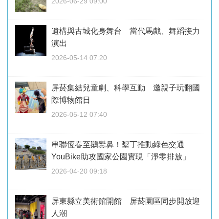
2026-06-29 09:00
遺構與古城化身舞台 當代馬戲、舞蹈接力
演出
2026-05-14 07:20
屏菸集結兒童劇、科學互動 邀親子玩翻國
際博物館日
2026-05-12 07:40
串聯恆春至鵝鑾鼻！墾丁推動綠色交通
YouBike助攻國家公園實現「淨零排放」
2026-04-20 09:18
屏東縣立美術館開館 屏菸園區同步開放迎
人潮