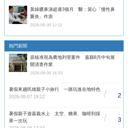
黃綠膿鼻涕超過3個月 醫：當心「慢性鼻
竇炎」作祟
2026-05-30 12:11
熱門新聞
原核准視為農地列管案件 嘉縣8月中旬展
開清查作業
2026-08-06 16:53
暑假來趟民雄親子小旅行 一路玩進在地特色
/
2
2026-08-07 19:12
暑假親子遊嘉義水上 太空、糖果、咖啡到採
/
3
果一次玩