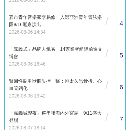
2026-08-08 17:33
嘉市青年音樂家李易修 入選亞洲青年管弦樂
/
4
團8/16返嘉演出
2026-08-06 14:34
「嘉義式」品牌人氣夯 14家業者組隊前進文
/
5
博會
2026-08-06 16:46
腎因性副甲狀腺失控 醫：拖太久恐骨折、心
/
6
血管鈣化
2026-08-06 13:42
「嘉義城隍夜」巡串聯海內外宮廟 9/11盛大
/
7
登場
2026-08-07 18:14