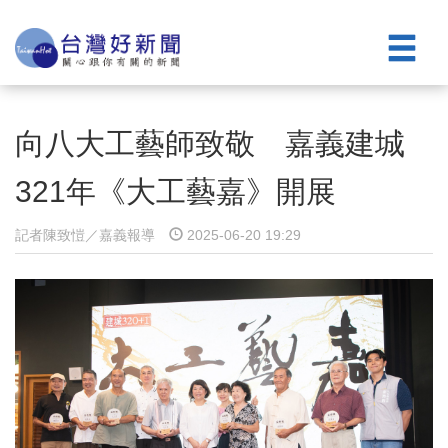
向八大工藝師致敬 嘉義建城
321年《大工藝嘉》開展
記者陳致愷／嘉義報導
2025-06-20 19:29