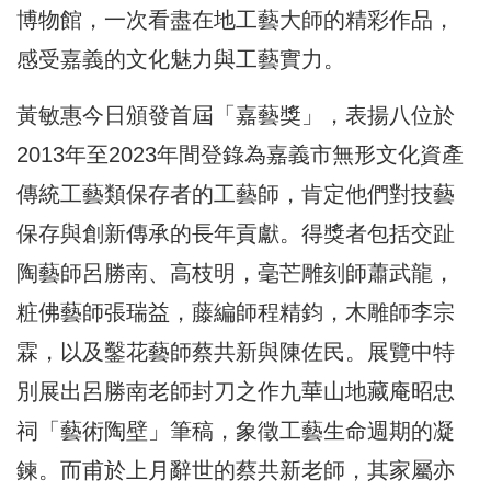
博物館，一次看盡在地工藝大師的精彩作品，
感受嘉義的文化魅力與工藝實力。
黃敏惠今日頒發首屆「嘉藝獎」，表揚八位於
2013年至2023年間登錄為嘉義市無形文化資產
傳統工藝類保存者的工藝師，肯定他們對技藝
保存與創新傳承的長年貢獻。得獎者包括交趾
陶藝師呂勝南、高枝明，毫芒雕刻師蕭武龍，
粧佛藝師張瑞益，藤編師程精鈞，木雕師李宗
霖，以及鑿花藝師蔡共新與陳佐民。展覽中特
別展出呂勝南老師封刀之作九華山地藏庵昭忠
祠「藝術陶壁」筆稿，象徵工藝生命週期的凝
鍊。而甫於上月辭世的蔡共新老師，其家屬亦