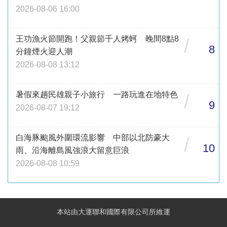
2026-08-06 16:00
王功漁火節開跑！父親節千人烤蚵 晚間8點8
/
8
分鐘煙火迎人潮
2026-08-08 13:12
暑假來趟民雄親子小旅行 一路玩進在地特色
/
9
2026-08-07 19:12
白海豚颱風外圍環流影響 中部以北防豪大
/
10
雨、沿海離島風強浪大留意巨浪
2026-08-08 10:59
本站由大運聯和國際有限公司所維運