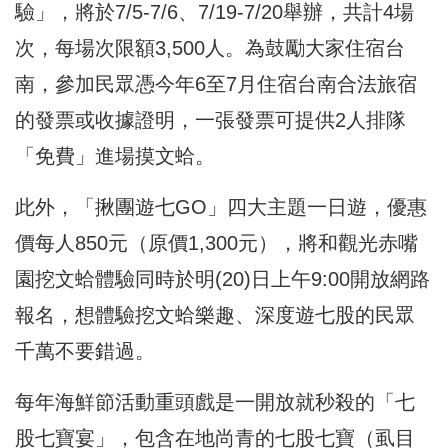
驗」，將於7/5-7/6、7/19-7/20舉辦，共計4場
次，每場次限額3,500人。為鼓勵大家住宿台
南，參加民眾憑今年6至7月住宿台南合法旅宿
的發票或收據證明，一張發票可提供2人排隊
「免費」進場摸文蛤。
此外，「揪團遊七GO」四大主題一日遊，優惠
價每人850元（原價1,300元），將和觀光赤嘴
園挖文蛤體驗同時於明(20)日上午9:00開放網路
報名，想體驗挖文蛤樂趣、深度遊七股的民眾
千萬不要錯過。
每年海鮮節活動重頭戲是一開放就秒殺的「七
股七寶宴」，包含在地尚青的七股七寶（虱目