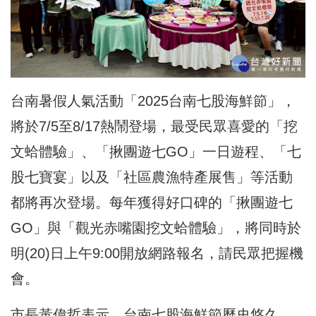
台南暑假人氣活動「2025台南七股海鮮節」，
將於7/5至8/17熱鬧登場，最受民眾喜愛的「挖
文蛤體驗」、「揪團遊七GO」一日遊程、「七
股七寶宴」以及「社區農漁特產展售」等活動
都將再次登場。每年獲得好口碑的「揪團遊七
GO」與「觀光赤嘴園挖文蛤體驗」，將同時於
明(20)日上午9:00開放網路報名，請民眾把握機
會。
市長黃偉哲表示，台南七股海鮮節歷史悠久，