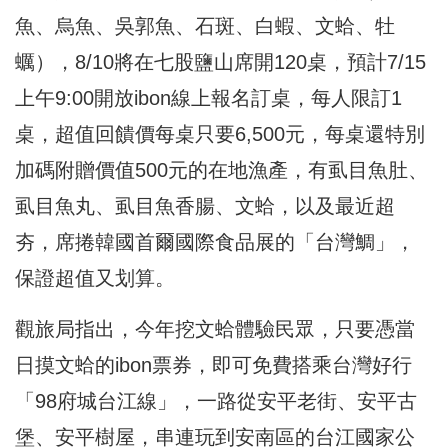
魚、烏魚、吳郭魚、石斑、白蝦、文蛤、牡
蠣），8/10將在七股鹽山席開120桌，預計7/15
上午9:00開放ibon線上報名訂桌，每人限訂1
桌，超值回饋價每桌只要6,500元，每桌還特別
加碼附贈價值500元的在地漁產，有虱目魚肚、
虱目魚丸、虱目魚香腸、文蛤，以及最近超
夯，席捲韓國首爾國際食品展的「台灣鯛」，
保證超值又划算。
觀旅局指出，今年挖文蛤體驗民眾，只要憑當
日摸文蛤的ibon票券，即可免費搭乘台灣好行
「98府城台江線」，一路從安平老街、安平古
堡、安平樹屋，串連玩到安南區的台江國家公