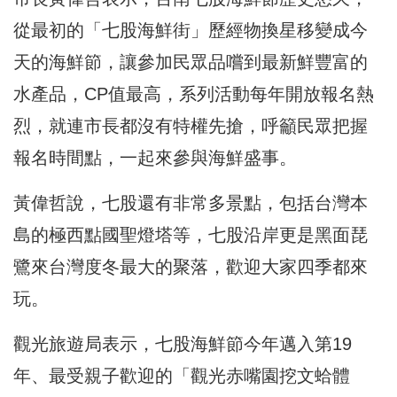
從最初的「七股海鮮街」歷經物換星移變成今
天的海鮮節，讓參加民眾品嚐到最新鮮豐富的
水產品，CP值最高，系列活動每年開放報名熱
烈，就連市長都沒有特權先搶，呼籲民眾把握
報名時間點，一起來參與海鮮盛事。
黃偉哲說，七股還有非常多景點，包括台灣本
島的極西點國聖燈塔等，七股沿岸更是黑面琵
鷺來台灣度冬最大的聚落，歡迎大家四季都來
玩。
觀光旅遊局表示，七股海鮮節今年邁入第19
年、最受親子歡迎的「觀光赤嘴園挖文蛤體