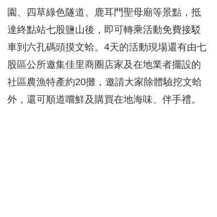
園、四草綠色隧道、鹿耳門聖母廟等景點，抵
達終點站七股鹽山後，即可轉乘活動免費接駁
車到六孔碼頭摸文蛤。4天的活動現場還有由七
股區公所邀集佳里商圈店家及在地業者擺設的
社區農漁特產約20攤，邀請大家除體驗挖文蛤
外，還可順道嚐鮮及購買在地海味、伴手禮。