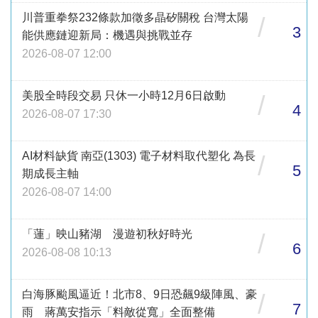
川普重拳祭232條款加徵多晶矽關稅 台灣太陽
/
3
能供應鏈迎新局：機遇與挑戰並存
2026-08-07 12:00
美股全時段交易 只休一小時12月6日啟動
/
4
2026-08-07 17:30
AI材料缺貨 南亞(1303) 電子材料取代塑化 為長
/
5
期成長主軸
2026-08-07 14:00
「蓮」映山豬湖 漫遊初秋好時光
/
6
2026-08-08 10:13
白海豚颱風逼近！北市8、9日恐飆9級陣風、豪
/
7
雨 蔣萬安指示「料敵從寬」全面整備