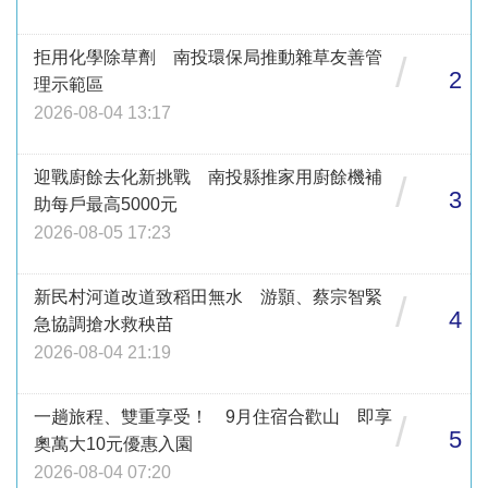
拒用化學除草劑 南投環保局推動雜草友善管
/
2
理示範區
2026-08-04 13:17
迎戰廚餘去化新挑戰 南投縣推家用廚餘機補
/
3
助每戶最高5000元
2026-08-05 17:23
新民村河道改道致稻田無水 游顥、蔡宗智緊
/
4
急協調搶水救秧苗
2026-08-04 21:19
一趟旅程、雙重享受！ 9月住宿合歡山 即享
/
5
奧萬大10元優惠入園
2026-08-04 07:20