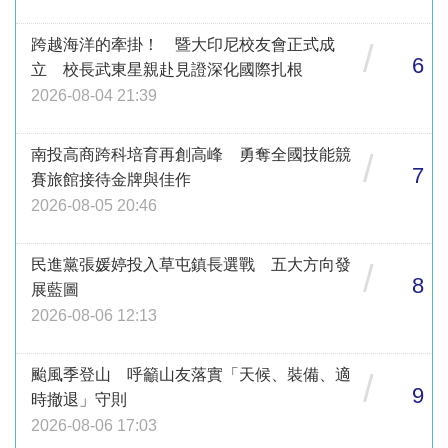
跨越海洋的牽掛！ 暨大印尼校友會正式成
/
6
立 校長武東星親赴見證深化國際扎根
2026-08-04 21:39
南投高商跨科培育再創高峰 勇奪全國技能競
/
7
賽旅館接待金牌與佳作
2026-08-05 20:46
民進黨張媛婷投入草屯鎮長選戰 五大方向發
/
8
展藍圖
2026-08-06 12:13
颱風季登山 呼籲山友落實「天候、裝備、適
/
9
時撤退」守則
2026-08-06 17:03