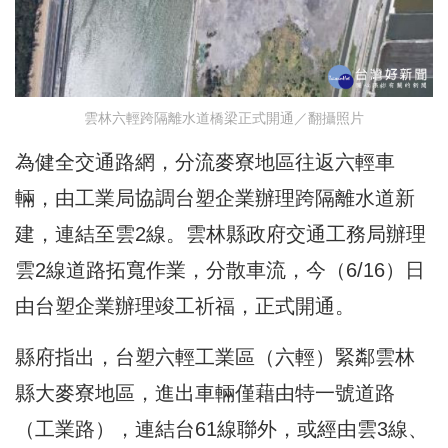
雲林六輕跨隔離水道橋梁正式開通／翻攝照片
為健全交通路網，分流麥寮地區往返六輕車
輛，由工業局協調台塑企業辦理跨隔離水道新
建，連結至雲2線。雲林縣政府交通工務局辦理
雲2線道路拓寬作業，分散車流，今（6/16）日
由台塑企業辦理竣工祈福，正式開通。
縣府指出，台塑六輕工業區（六輕）緊鄰雲林
縣大麥寮地區，進出車輛僅藉由特一號道路
（工業路），連結台61線聯外，或經由雲3線、