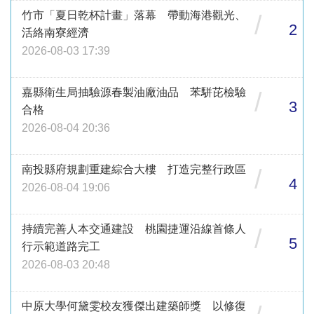
竹市「夏日乾杯計畫」落幕 帶動海港觀光、
/
2
活絡南寮經濟
2026-08-03 17:39
嘉縣衛生局抽驗源春製油廠油品 苯駢芘檢驗
/
3
合格
2026-08-04 20:36
南投縣府規劃重建綜合大樓 打造完整行政區
/
4
2026-08-04 19:06
持續完善人本交通建設 桃園捷運沿線首條人
/
5
行示範道路完工
2026-08-03 20:48
中原大學何黛雯校友獲傑出建築師獎 以修復