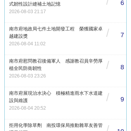
/
6
式韌性設計縫補土地記憶
2026-08-03 21:17
南市府地政局七件土地開發工程 榮獲國家卓
/
7
越建設獎
2026-08-04 11:02
南市府慰問教召後備軍人 感謝教召員辛勞厚
/
8
植全民防衛韌性
2026-08-03 23:26
南市府展現治水決心 積極精進雨水下水道建
/
9
設與維護
2026-08-04 20:52
拒用化學除草劑 南投環保局推動雜草友善管
/