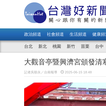
政治頻道
社會頻道
生活頻道
健康頻
台北
新北
桃園
新竹
苗栗
台中
大觀音亭暨興濟宮頒發清
記者吳順永／台南報導
2025-06-15 18:48