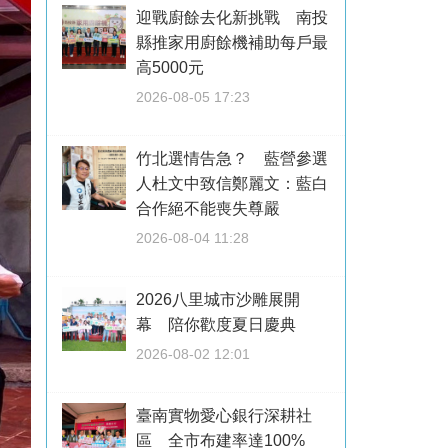
迎戰廚餘去化新挑戰 南投
縣推家用廚餘機補助每戶最
高5000元
2026-08-05 17:23
竹北選情告急？ 藍營參選
人杜文中致信鄭麗文：藍白
合作絕不能喪失尊嚴
2026-08-04 11:28
2026八里城市沙雕展開
幕 陪你歡度夏日慶典
2026-08-02 12:01
臺南實物愛心銀行深耕社
區 全市布建率達100%