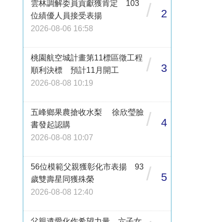
雲林調解委員貢獻獲肯定 103
/
2
位績優人員接受表揚
2026-08-06 16:58
桃園航空城計畫第11標區徵工程
/
3
順利決標 預計11月開工
2026-08-08 10:19
五峰鄉果農搶收水梨 徐欣瑩臉
/
4
書發起認購
2026-08-08 10:07
56位模範父親獲彰化市表揚 93
/
5
歲雙壽星同獲殊榮
2026-08-08 12:40
父親遺愛化作希望力量 六子女