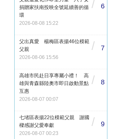
/
6
捐贈家扶南投映全號延續善的循
環
2026-08-08 15:22
父出真愛 楊梅區表揚46位模範
/
7
父親
2026-08-06 15:56
高雄市民赴日享專屬小禮！ 高
/
8
雄與青森縣陸奧市即日啟動景點
互惠
2026-08-07 00:07
七堵區表揚22位模範父親 謝國
/
9
樑感謝父愛奉獻
2026-08-07 00:23