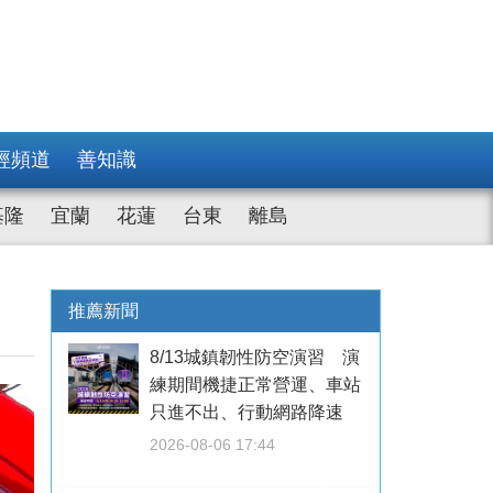
經頻道
善知識
基隆
宜蘭
花蓮
台東
離島
推薦新聞
8/13城鎮韌性防空演習 演
練期間機捷正常營運、車站
只進不出、行動網路降速
2026-08-06 17:44