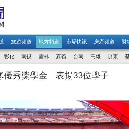
道
旅遊頻道
地方頻道
市場快訊
房產頻道
財
彰化
南投
雲林
嘉義
台南
高雄
屏東
寒優秀獎學金 表揚33位學子