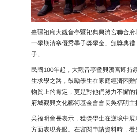
臺疆祖廟大觀音亭暨祀典興濟宮聯合府城
一學期清寒優秀學子獎學金」頒獎典禮
子。
民國100年起，大觀音亭暨興濟宮即
生求學之路，鼓勵學生在家庭經濟困難
物質上的肯定，更是對他們努力不懈的
府城觀興文化藝術基金會會長吳福明主
吳福明會長表示，獲獎學生在逆境中展
方面表現亮眼。在審閱申請資料時，看