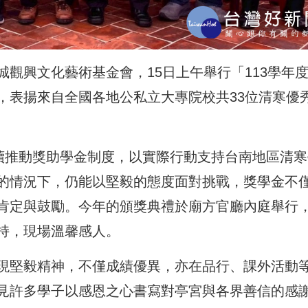
觀興文化藝術基金會，15日上午舉行「113學年
，表揚來自全國各地公私立大專院校共33位清寒優
持續推動獎助學金制度，以實際行動支持台南地區清寒
的情況下，仍能以堅毅的態度面對挑戰，獎學金不
肯定與鼓勵。今年的頒獎典禮於廟方官廳內庭舉行
持，現場溫馨感人。
現堅毅精神，不僅成績優異，亦在品行、課外活動
見許多學子以感恩之心書寫對亭宮與各界善信的感