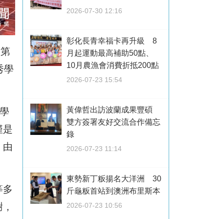
2026-07-30 12:16
彰化長青幸福卡再升級 8
度第
月起運動最高補助50點、
10月農漁會消費折抵200點
秀學
2026-07-23 15:54
黃偉哲出訪波蘭成果豐碩
學
雙方簽署友好交流合作備忘
僅是
錄
，由
2026-07-23 11:14
東勢新丁粄揚名大洋洲 30
等多
斤龜粄首站到澳洲布里斯本
2026-07-23 10:56
謝，