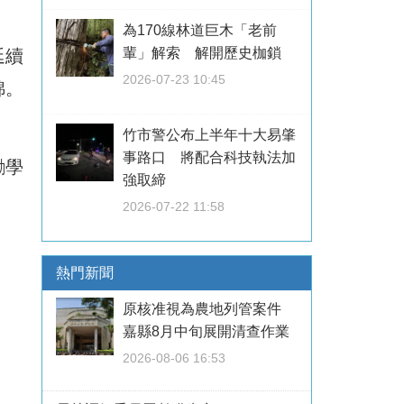
為170線林道巨木「老前
輩」解索 解開歷史枷鎖
延續
2026-07-23 10:45
錦。
竹市警公布上半年十大易肇
事路口 將配合科技執法加
勵學
強取締
2026-07-22 11:58
熱門新聞
原核准視為農地列管案件
嘉縣8月中旬展開清查作業
2026-08-06 16:53