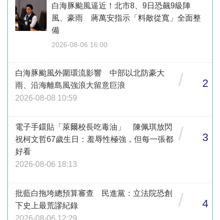
白海豚颱風逼近！北市8、9日恐飆9級陣
風、豪雨 蔣萬安指示「料敵從寬」全面整
備
2026-08-06 16:00
白海豚颱風外圍環流影響 中部以北防豪大
/
2
雨、沿海離島風強浪大留意巨浪
2026-08-08 10:59
電子手鐶貼「萊爾校長吃毒油」 陳佩琪放閃
/
3
祝柯文哲67歲生日：羞辱性極強，但每一張都
好看
2026-08-06 18:13
批藍白拖垮總預算審查 民進黨：立法院恐創
/
4
下史上最荒謬紀錄
2026-08-06 12:29