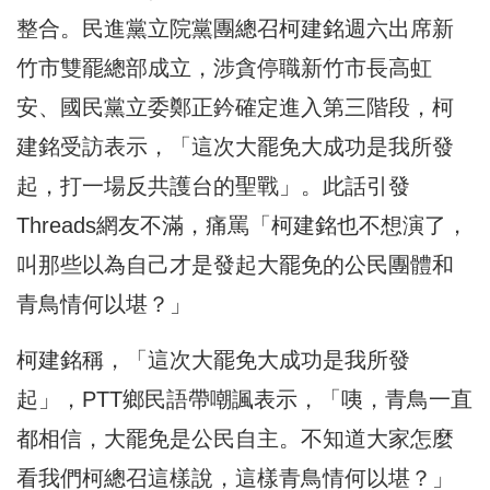
整合。民進黨立院黨團總召柯建銘週六出席新
竹市雙罷總部成立，涉貪停職新竹市長高虹
安、國民黨立委鄭正鈐確定進入第三階段，柯
建銘受訪表示，「這次大罷免大成功是我所發
起，打一場反共護台的聖戰」。
此話引發
Threads網友不滿，痛罵「柯建銘也不想演了，
叫那些以為自己才是發起大罷免的公民團體和
青鳥情何以堪？」
柯建銘稱，「這次大罷免大成功是我所發
起」，PTT鄉民語帶嘲諷表示，
「咦，青鳥一直
都相信，大罷免是公民自主。不知道大家怎麼
看我們柯總召這樣說，這樣青鳥情何以堪？」