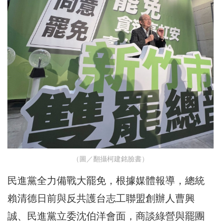
（圖／翻攝柯建銘臉書）
民進黨全力備戰大罷免，根據媒體報導，總統
賴清德日前與反共護台志工聯盟創辦人曹興
誠、民進黨立委沈伯洋會面，商談綠營與罷團