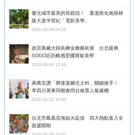
臺北城市最美的長鏡頭！ 重溫敦化南路林
蔭大道半世紀「電影美學」
2026-06-09 08:20
故宮典藏大師吳卿金雕藝術展 台北復興
SOGO近距離感受國寶級美學
2026-06-08 12:49
蔣萬安讚「輝達落腳北士科」關鍵推手！
李四川屏東同鄉會同台催票人氣爆棚
2026-05-31 10:46
台北市鳳凰花海如火綻放 四大熱點進入全
面盛開期
2026-05-29 17:02