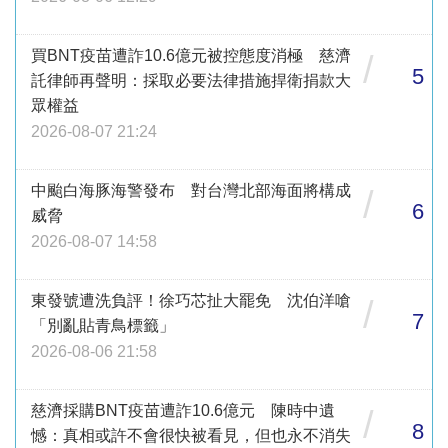
買BNT疫苗遭詐10.6億元被控態度消極 慈濟
/
5
託律師再聲明：採取必要法律措施捍衛捐款大
眾權益
2026-08-07 21:24
中颱白海豚海警發布 對台灣北部海面將構成
/
6
威脅
2026-08-07 14:58
東發號遭洗負評！徐巧芯扯大罷免 沈伯洋嗆
/
7
「別亂貼青鳥標籤」
2026-08-06 21:58
慈濟採購BNT疫苗遭詐10.6億元 陳時中遺
/
8
憾：真相或許不會很快被看見，但也永不消失