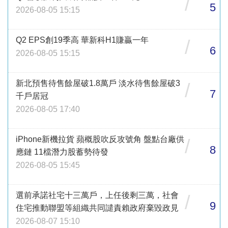
/
5
2026-08-05 15:15
Q2 EPS創19季高 華新科H1賺贏一年
/
6
2026-08-05 15:15
新北預售待售餘屋破1.8萬戶 淡水待售餘屋破3
/
7
千戶居冠
2026-08-05 17:40
iPhone新機拉貨 蘋概股吹反攻號角 盤點台廠供
/
8
應鏈 11檔潛力股蓄勢待發
2026-08-05 15:45
選前承諾社宅十三萬戶，上任後剩三萬，社會
/
9
住宅推動聯盟等組織共同譴責賴政府棄毀政見
2026-08-07 15:10