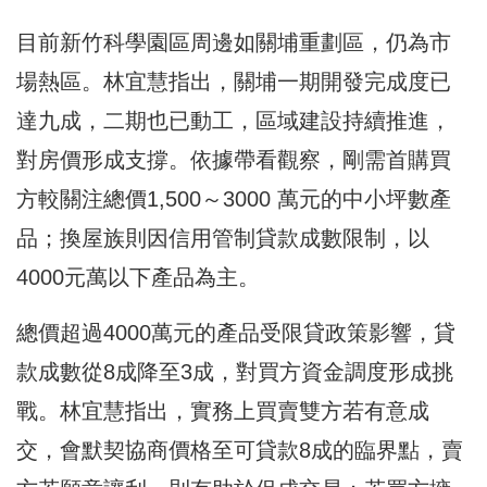
目前新竹科學園區周邊如關埔重劃區，仍為市
場熱區。林宜慧指出，關埔一期開發完成度已
達九成，二期也已動工，區域建設持續推進，
對房價形成支撐。依據帶看觀察，剛需首購買
方較關注總價1,500～3000 萬元的中小坪數產
品；換屋族則因信用管制貸款成數限制，以
4000元萬以下產品為主。
總價超過4000萬元的產品受限貸政策影響，貸
款成數從8成降至3成，對買方資金調度形成挑
戰。林宜慧指出，實務上買賣雙方若有意成
交，會默契協商價格至可貸款8成的臨界點，賣