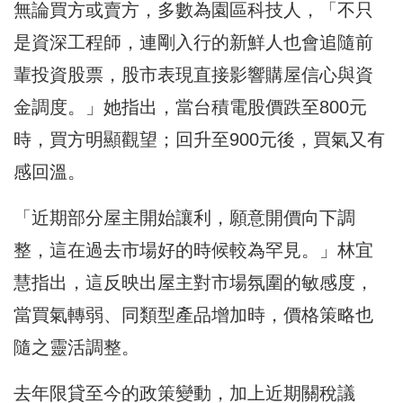
無論買方或賣方，多數為園區科技人，「不只
是資深工程師，連剛入行的新鮮人也會追隨前
輩投資股票，股市表現直接影響購屋信心與資
金調度。」她指出，當台積電股價跌至800元
時，買方明顯觀望；回升至900元後，買氣又有
感回溫。
「近期部分屋主開始讓利，願意開價向下調
整，這在過去市場好的時候較為罕見。」林宜
慧指出，這反映出屋主對市場氛圍的敏感度，
當買氣轉弱、同類型產品增加時，價格策略也
隨之靈活調整。
去年限貸至今的政策變動，加上近期關稅議