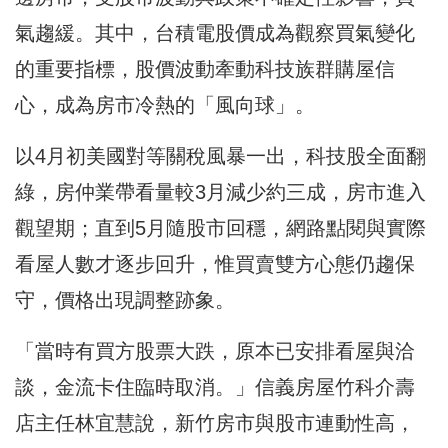
氣趨緩。其中，台積電股價成為觀察買氣變化
的重要指標，股價波動牽動科技族群購屋信
心，成為房市冷熱的「風向球」。
以4月初美國對等關稅風暴一出，科技股全面翻
綠，房仲業帶看量較3月減少約三成，房市進入
觀望期；直到5月隨股市回穩，網路點閱與實際
看屋人數才逐步回升，惟買賣雙方心態仍趨保
守，價格出現調整跡象。
「當時有買方股票大跌，原本已安排看屋與洽
談，金流卡住臨時取消。」信義房屋竹科介壽
店主任林宜慧說，新竹房市與股市連動性高，