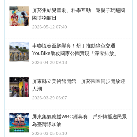
屏菸集結兒童劇、科學互動 邀親子玩翻國
際博物館日
2026-05-12 07:40
串聯恆春至鵝鑾鼻！墾丁推動綠色交通
YouBike助攻國家公園實現「淨零排放」
2026-04-20 09:18
屏東縣立美術館開館 屏菸園區同步開放迎
人潮
2026-03-29 06:07
屏東集氣應援WBC經典賽 戶外轉播邀民眾
為臺灣隊加油
2026-03-05 06:10