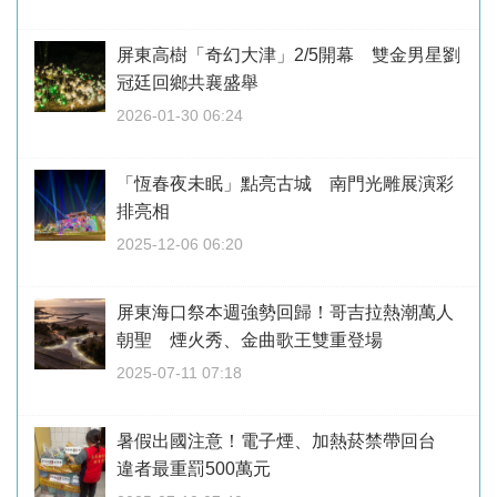
屏東高樹「奇幻大津」2/5開幕 雙金男星劉
冠廷回鄉共襄盛舉
2026-01-30 06:24
「恆春夜未眠」點亮古城 南門光雕展演彩
排亮相
2025-12-06 06:20
屏東海口祭本週強勢回歸！哥吉拉熱潮萬人
朝聖 煙火秀、金曲歌王雙重登場
2025-07-11 07:18
暑假出國注意！電子煙、加熱菸禁帶回台
違者最重罰500萬元