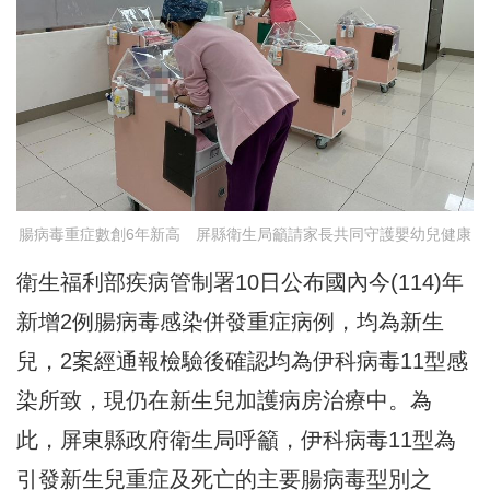
腸病毒重症數創6年新高 屏縣衛生局籲請家長共同守護嬰幼兒健康
衛生福利部疾病管制署10日公布國內今(114)年
新增2例腸病毒感染併發重症病例，均為新生
兒，2案經通報檢驗後確認均為伊科病毒11型感
染所致，現仍在新生兒加護病房治療中。為
此，屏東縣政府衛生局呼籲，伊科病毒11型為
引發新生兒重症及死亡的主要腸病毒型別之