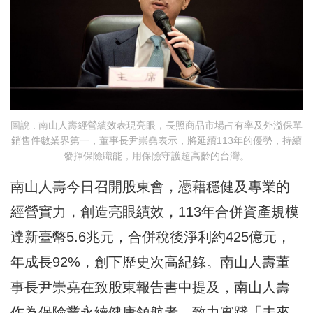
圖說 : 南山人壽經營績效表現亮眼，長照商品市場占有率及外溢保單
銷售件數業界第一，董事長尹崇堯表示，將延續113年的優勢，持續
發揮保險職能，用保險守護超高齡的台灣。
南山人壽今日召開股東會，憑藉穩健及專業的
經營實力，創造亮眼績效，113年合併資產規模
達新臺幣5.6兆元，合併稅後淨利約425億元，
年成長92%，創下歷史次高紀錄。南山人壽董
事長尹崇堯在致股東報告書中提及，南山人壽
作為保險業永續健康領航者，致力實踐「未來