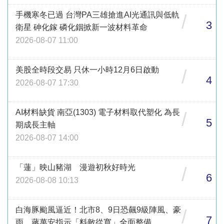
手機寒冬已過 台灣PA三雄搶進AI光通訊與低軌
/
3
衛星 砷化鎵 磷化銦掀新一波材料革命
2026-08-07 11:00
美股全時段交易 只休一小時12月6日啟動
/
4
2026-08-07 17:30
AI材料缺貨 南亞(1303) 電子材料取代塑化 為長
/
5
期成長主軸
2026-08-07 14:00
「蓮」映山豬湖 漫遊初秋好時光
/
6
2026-08-08 10:13
白海豚颱風逼近！北市8、9日恐飆9級陣風、豪
/
7
雨 蔣萬安指示「料敵從寬」全面整備