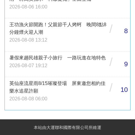
2026-08-06 16:00
王功漁火節開跑！父親節千人烤蚵 晚間8點8
/
8
分鐘煙火迎人潮
2026-08-08 13:12
暑假來趟民雄親子小旅行 一路玩進在地特色
/
9
2026-08-07 19:12
英仙座流星雨8/15璀璨登場 屏東邀您相約佳
/
10
樂水追星許願
2026-08-08 06:00
本站由大運聯和國際有限公司所維運