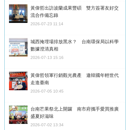
黃偉哲出訪波蘭成果豐碩 雙方簽署友好交
流合作備忘錄
2026-07-23 11:14
城西掩埋場排放黑水？ 台南環保局以科學
數據澄清真相
2026-07-13 15:16
黃偉哲領軍行銷觀光農產 邀韓國年輕世代
走進臺南
2026-07-05 10:45
台南芒果祭北上開鑼 南市府攜手愛買推廣
盛夏好滋味
2026-07-02 13:34