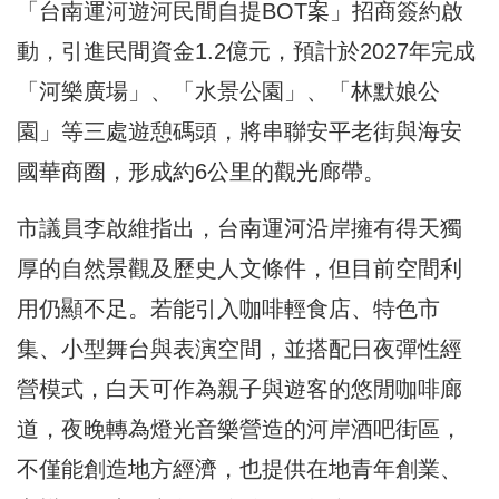
「台南運河遊河民間自提BOT案」招商簽約啟
動，引進民間資金1.2億元，預計於2027年完成
「河樂廣場」、「水景公園」、「林默娘公
園」等三處遊憩碼頭，將串聯安平老街與海安
國華商圈，形成約6公里的觀光廊帶。
市議員李啟維指出，台南運河沿岸擁有得天獨
厚的自然景觀及歷史人文條件，但目前空間利
用仍顯不足。若能引入咖啡輕食店、特色市
集、小型舞台與表演空間，並搭配日夜彈性經
營模式，白天可作為親子與遊客的悠閒咖啡廊
道，夜晚轉為燈光音樂營造的河岸酒吧街區，
不僅能創造地方經濟，也提供在地青年創業、