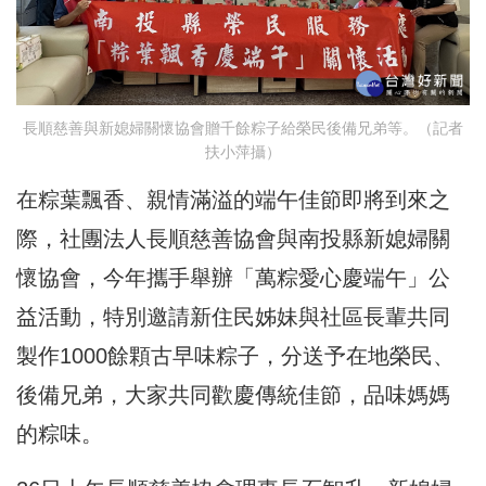
長順慈善與新媳婦關懷協會贈千餘粽子給榮民後備兄弟等。（記者
扶小萍攝）
在粽葉飄香、親情滿溢的端午佳節即將到來之
際，社團法人長順慈善協會與南投縣新媳婦關
懷協會，今年攜手舉辦「萬粽愛心慶端午」公
益活動，特別邀請新住民姊妹與社區長輩共同
製作1000餘顆古早味粽子，分送予在地榮民、
後備兄弟，大家共同歡慶傳統佳節，品味媽媽
的粽味。