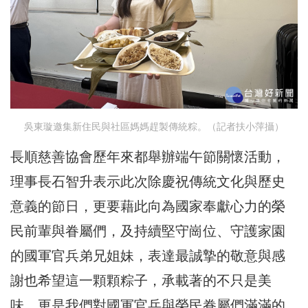
吳東璇邀集新住民與社區媽媽趕製傳統粽。（記者扶小萍攝）
長順慈善協會歷年來都舉辦端午節關懷活動，
理事長石智升表示此次除慶祝傳統文化與歷史
意義的節日，更要藉此向為國家奉獻心力的榮
民前輩與眷屬們，及持續堅守崗位、守護家園
的國軍官兵弟兄姐妹，表達最誠摯的敬意與感
謝也希望這一顆顆粽子，承載著的不只是美
味，更是我們對國軍官兵與榮民眷屬們滿滿的