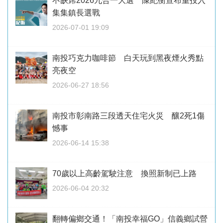
不缺席2026九合一大選 陳紀衡宣布重投入
集集鎮長選戰
2026-07-01 19:09
南投巧克力咖啡節 白天玩到黑夜煙火秀點
亮夜空
2026-06-27 18:56
南投市彰南路三段透天住宅火災 釀2死1傷
憾事
2026-06-14 15:38
70歲以上高齡駕駛注意 換照新制已上路
2026-06-04 20:32
翻轉偏鄉交通！「南投幸福GO」信義鄉試營