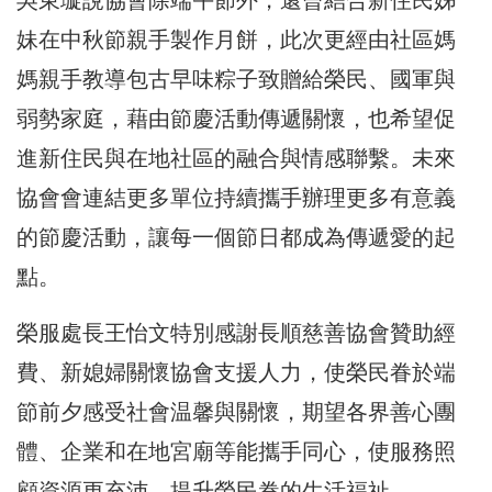
吳東璇說協會除端午節外，還曾結合新住民姊
妹在中秋節親手製作月餅，此次更經由社區媽
媽親手教導包古早味粽子致贈給榮民、國軍與
弱勢家庭，藉由節慶活動傳遞關懷，也希望促
進新住民與在地社區的融合與情感聯繫。未來
協會會連結更多單位持續攜手辦理更多有意義
的節慶活動，讓每一個節日都成為傳遞愛的起
點。
榮服處長王怡文特別感謝長順慈善協會贊助經
費、新媳婦關懷協會支援人力，使榮民眷於端
節前夕感受社會温馨與關懷，期望各界善心團
體、企業和在地宮廟等能攜手同心，使服務照
顧資源更充沛，提升榮民眷的生活福祉。