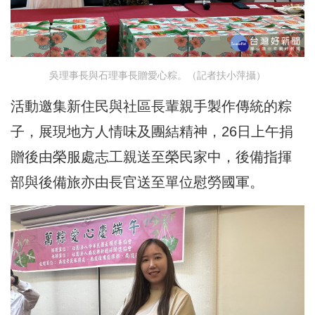
吳理事長與石理事長贈愛心粽。（記者扶小萍攝）
活動邀集新住民與社區長輩親手製作傳統的粽
子，展現地方人情味及團結精神，26日上午捐
贈後由榮服處志工親送至榮民家中，後備指揮
部與後備旅亦由長官送至單位慰勞國軍。