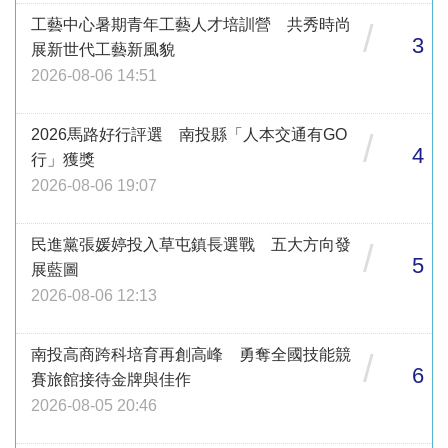
工藝中心暑期青年工藝人才培訓營 共秀時尚
/
3
展新世代工藝新風貌
2026-08-06 14:51
2026馬路好行評選 南投縣「人本交通有GO
/
4
行」獲獎
2026-08-06 19:07
民進黨張媛婷投入草屯鎮長選戰 五大方向發
/
5
展藍圖
2026-08-06 12:13
南投高商跨科培育再創高峰 勇奪全國技能競
/
6
賽旅館接待金牌與佳作
2026-08-05 20:46