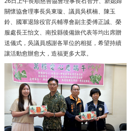
26日上午長順慈善協會理事長石智升、新媳婦
關懷協會理事長吳東璇、議員吳棋楠、陳玉
鈴、國軍退除役官兵輔導會副主委傅正誠、榮
服處長王怡文、南投縣後備旅代表等均出席贈
送儀式，吳議員感謝各單位的相挺，希望持續
讓活動愈辦愈大，造福更多大眾。