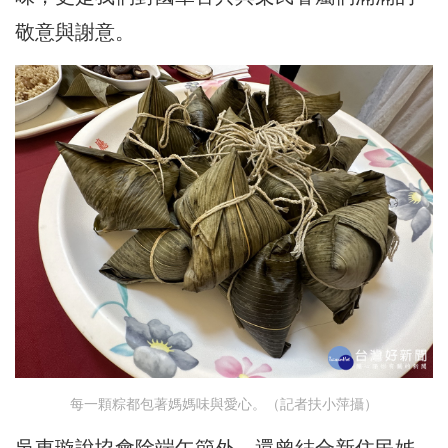
敬意與謝意。
每一顆粽都包著媽媽味與愛心。（記者扶小萍攝）