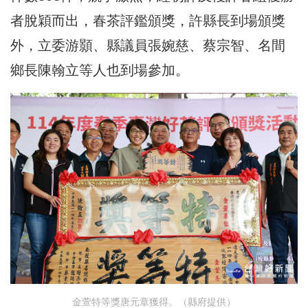
者脫穎而出，春茶評鑑頒獎，許縣長到場頒獎
外，立委游顥、縣議員張婉慈、蔡宗智、名間
鄉長陳翰立等人也到場參加。
金萱特等獎唐元章獲得。（縣府提供）