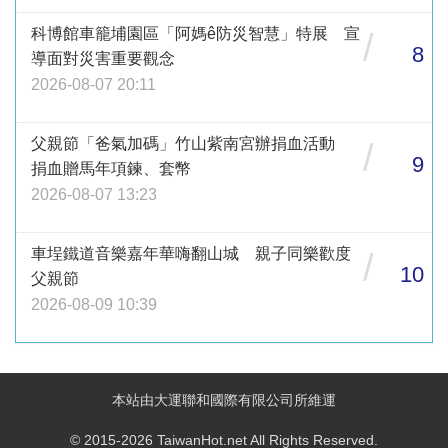
科博館車籠埔園區「阿媽ê防災智慧」特展 宣
/
8
導面對災害重要觀念
2026-08-07 20:11
父親節「爸氣加碼」竹山紫南宮辦捐血活動
/
9
捐血贈馬年項鍊、套幣
2026-08-07 13:23
車埕鐵道音樂嘉年華嗨翻山城 親子同樂歡度
/
10
父親節
2026-08-09 10:39
本站由大運聯和國際有限公司所維運
© 2015-2026 TaiwanHot.net All Rights Reserved.