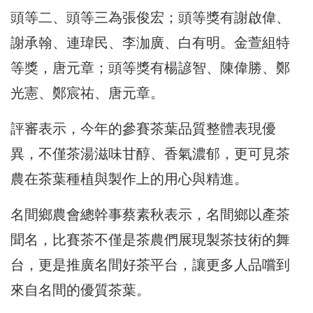
頭等二、頭等三為張俊宏；頭等獎有謝啟偉、
謝承翰、連瑋民、李泇廣、白有明。金萱組特
等獎，唐元章；頭等獎有楊諺智、陳偉勝、鄭
光憲、鄭宸祐、唐元章。
評審表示，今年的參賽茶葉品質整體表現優
異，不僅茶湯滋味甘醇、香氣濃郁，更可見茶
農在茶葉種植與製作上的用心與精進。
名間鄉農會總幹事蔡素秋表示，名間鄉以產茶
聞名，比賽茶不僅是茶農們展現製茶技術的舞
台，更是推廣名間好茶平台，讓更多人品嚐到
來自名間的優質茶葉。