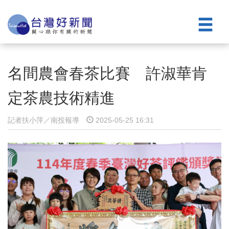
名間農會春茶比賽 許淑華肯
定茶農技術精進
記者扶小萍／南投報導
2025-05-25 16:31