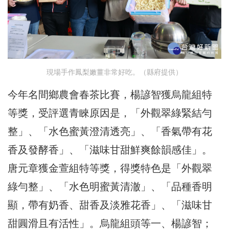
現場手作鳳梨嫩薑非常好吃。（縣府提供）
今年名間鄉農會春茶比賽，楊諺智獲烏龍組特
等獎，受評選青睞原因是，「外觀翠綠緊結勻
整」、「水色蜜黃澄清透亮」、「香氣帶有花
香及發酵香」、「滋味甘甜鮮爽餘韻感佳」。
唐元章獲金萱組特等獎，得獎特色是「外觀翠
綠勻整」、「水色明蜜黃清澈」、「品種香明
顯，帶有奶香、甜香及淡雅花香」、「滋味甘
甜圓滑且有活性」。烏龍組頭等一、楊諺智；