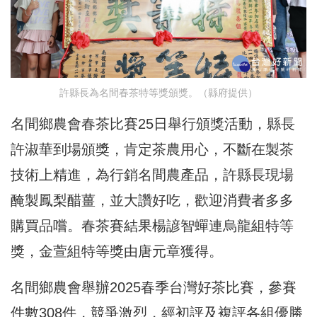
許縣長為名間春茶特等獎頒獎。（縣府提供）
名間鄉農會春茶比賽25日舉行頒獎活動，縣長
許淑華到場頒獎，肯定茶農用心，不斷在製茶
技術上精進，為行銷名間農產品，許縣長現場
醃製鳳梨醋薑，並大讚好吃，歡迎消費者多多
購買品嚐。春茶賽結果楊諺智蟬連烏龍組特等
獎，金萱組特等獎由唐元章獲得。
名間鄉農會舉辦2025春季台灣好茶比賽，參賽
件數308件，競爭激烈，經初評及複評各組優勝