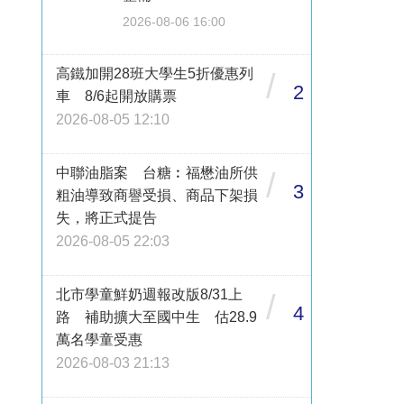
2026-08-06 16:00
高鐵加開28班大學生5折優惠列
/
2
車 8/6起開放購票
2026-08-05 12:10
中聯油脂案 台糖︰福懋油所供
/
3
粗油導致商譽受損、商品下架損
失，將正式提告
2026-08-05 22:03
北市學童鮮奶週報改版8/31上
/
4
路 補助擴大至國中生 估28.9
萬名學童受惠
2026-08-03 21:13