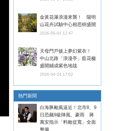
金黃花瀑浪漫來襲！ 陽明
山花卉試驗中心相思樹盛開
2026-05-01 12:47
天母門戶披上夢幻紫衣！
中山北路「浪漫亭」藍花楹
盛開鋪成紫色地毯
2026-04-24 17:02
熱門新聞
白海豚颱風逼近！北市8、9
日恐飆9級陣風、豪雨 蔣
萬安指示「料敵從寬」全面
整備