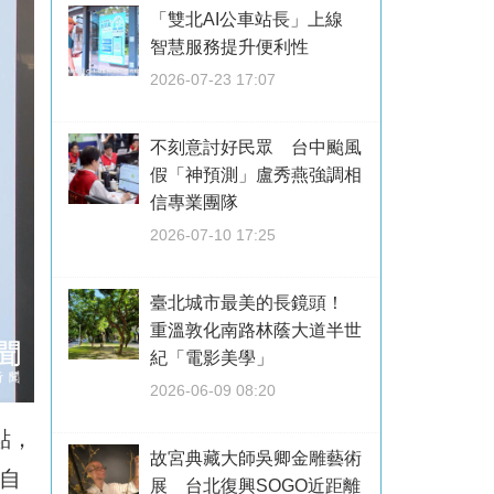
「雙北AI公車站長」上線
智慧服務提升便利性
2026-07-23 17:07
不刻意討好民眾 台中颱風
假「神預測」盧秀燕強調相
信專業團隊
2026-07-10 17:25
臺北城市最美的長鏡頭！
重溫敦化南路林蔭大道半世
紀「電影美學」
2026-06-09 08:20
點，
故宮典藏大師吳卿金雕藝術
自
展 台北復興SOGO近距離