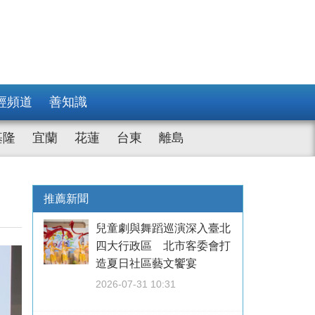
經頻道
善知識
基隆
宜蘭
花蓮
台東
離島
推薦新聞
兒童劇與舞蹈巡演深入臺北
四大行政區 北市客委會打
造夏日社區藝文饗宴
2026-07-31 10:31