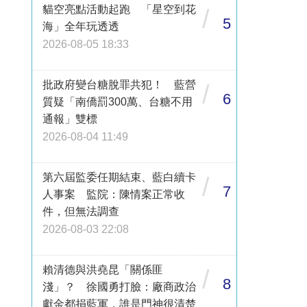
貓空亮點活動起跑 「星空到花
/
5
海」全年玩透透
2026-08-05 18:33
批政府變台糖脫罪共犯！ 藍營
/
6
質疑「南僑罰300萬、台糖不用
通報」雙標
2026-08-04 11:49
第六屆監委任期結束、藍白續卡
/
7
人事案 監院：陳情案正常收
件，但無法調查
2026-08-03 22:08
賴清德與洪堯昆「關係匪
/
8
淺」？ 徐國勇打臉：廠商政治
獻金都捐藍軍，誰是門神很清楚