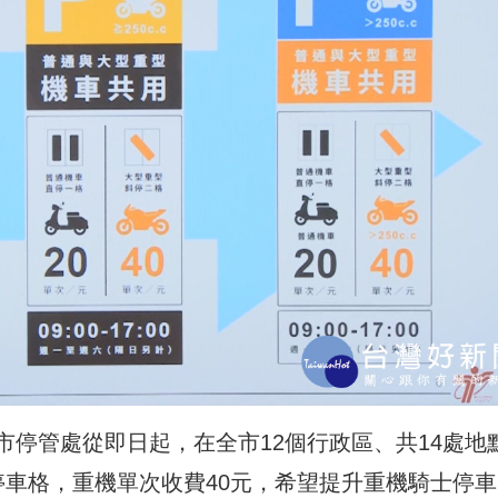
停管處從即日起，在全市12個行政區、共14處地
停車格，重機單次收費40元，希望提升重機騎士停車