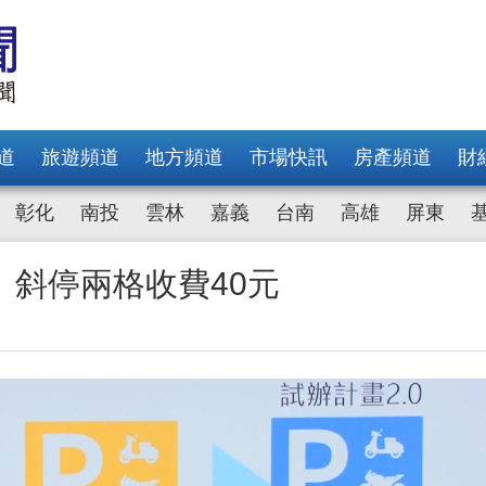
道
旅遊頻道
地方頻道
市場快訊
房產頻道
財
彰化
南投
雲林
嘉義
台南
高雄
屏東
斜停兩格收費40元