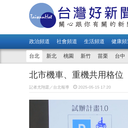
政治頻道
社會頻道
生活頻道
健康頻
台北
新北
桃園
新竹
苗栗
台中
北市機車、重機共用格位 
記者尤翔霆／台北報導
2025-05-15 17:20