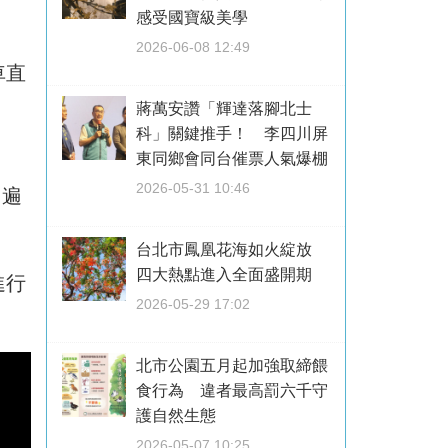
感受國寶級美學
2026-06-08 12:49
車直
蔣萬安讚「輝達落腳北士
科」關鍵推手！ 李四川屏
東同鄉會同台催票人氣爆棚
2026-05-31 10:46
，遍
台北市鳳凰花海如火綻放
四大熱點進入全面盛開期
進行
2026-05-29 17:02
北市公園五月起加強取締餵
食行為 違者最高罰六千守
護自然生態
2026-05-07 10:25