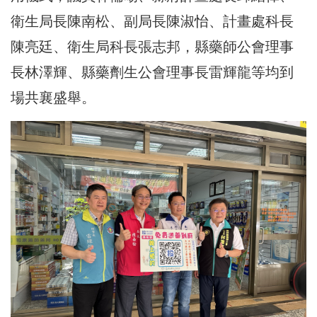
衛生局長陳南松、副局長陳淑怡、計畫處科長
陳亮廷、衛生局科長張志邦，縣藥師公會理事
長林澤輝、縣藥劑生公會理事長雷輝龍等均到
場共襄盛舉。