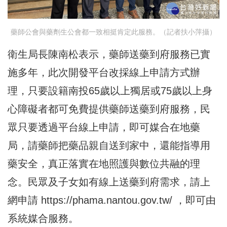
藥師公會與藥劑生公會都一致相挺肯定此服務。（記者扶小萍攝）
衛生局長陳南松表示，藥師送藥到府服務已實
施多年，此次開發平台改採線上申請方式辦
理，只要設籍南投65歲以上獨居或75歲以上身
心障礙者都可免費提供藥師送藥到府服務，民
眾只要透過平台線上申請，即可媒合在地藥
局，請藥師把藥品親自送到家中，還能指導用
藥安全，真正落實在地照護與數位共融的理
念。民眾及子女如有線上送藥到府需求，請上
網申請
https://phama.nantou.gov.tw/
，即可由
系統媒合服務。