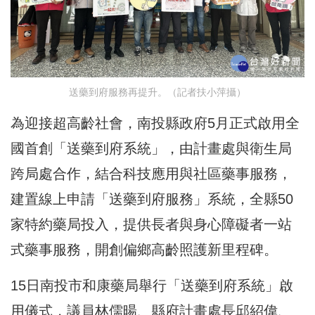
送藥到府服務再提升。（記者扶小萍攝）
為迎接超高齡社會，南投縣政府5月正式啟用全
國首創「送藥到府系統」，由計畫處與衛生局
跨局處合作，結合科技應用與社區藥事服務，
建置線上申請「送藥到府服務」系統，全縣50
家特約藥局投入，提供長者與身心障礙者一站
式藥事服務，開創偏鄉高齡照護新里程碑。
15日南投市和康藥局舉行「送藥到府系統」啟
用儀式，議員林儒暘、縣府計畫處長邱紹偉、