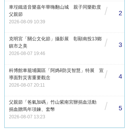
車埕鐵道音樂嘉年華嗨翻山城 親子同樂歡度
/
2
父親節
2026-08-09 10:39
克明宮「關公文化節」攝影展 彰顯南投13鄉
/
3
鎮市之美
2026-08-07 19:46
科博館車籠埔園區「阿媽ê防災智慧」特展 宣
/
4
導面對災害重要觀念
2026-08-07 20:11
父親節「爸氣加碼」竹山紫南宮辦捐血活動
/
5
捐血贈馬年項鍊、套幣
2026-08-07 13:23