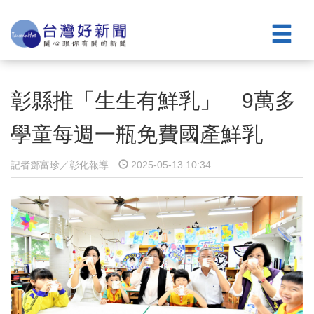
彰縣推「生生有鮮乳」 9萬多
學童每週一瓶免費國產鮮乳
記者鄧富珍／彰化報導
2025-05-13 10:34