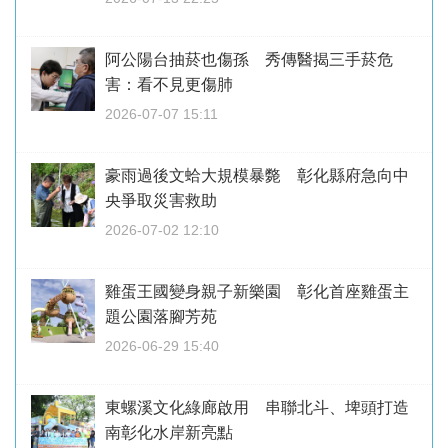
阿公陽台抽菸也傷孫 秀傳醫揭三手菸危
害：看不見更傷肺
2026-07-07 15:11
豪雨過後文蛤大規模暴斃 彰化縣府急向中
央爭取災害救助
2026-07-02 12:10
雞蛋王國變身親子新樂園 彰化首座雞蛋主
題公園落腳芳苑
2026-06-29 15:40
東螺溪文化綠廊啟用 串聯北斗、埤頭打造
南彰化水岸新亮點