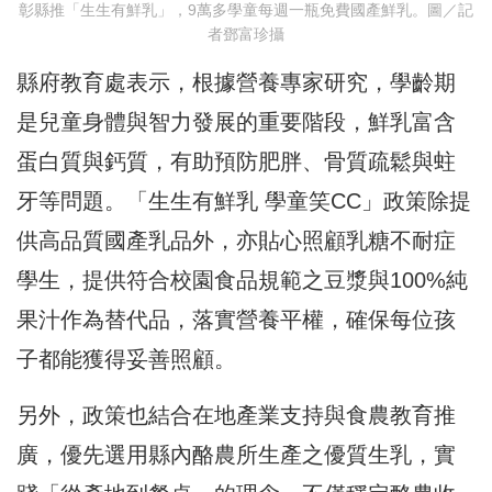
彰縣推「生生有鮮乳」，9萬多學童每週一瓶免費國產鮮乳。圖／記
者鄧富珍攝
縣府教育處表示，根據營養專家研究，學齡期
是兒童身體與智力發展的重要階段，鮮乳富含
蛋白質與鈣質，有助預防肥胖、骨質疏鬆與蛀
牙等問題。「生生有鮮乳 學童笑CC」政策除提
供高品質國產乳品外，亦貼心照顧乳糖不耐症
學生，提供符合校園食品規範之豆漿與100%純
果汁作為替代品，落實營養平權，確保每位孩
子都能獲得妥善照顧。
另外，政策也結合在地產業支持與食農教育推
廣，優先選用縣內酪農所生產之優質生乳，實