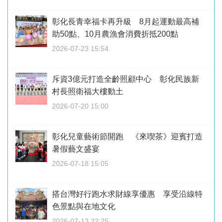
彰化長青幸福卡再升級 8月起運動最高補
助50點、10月農漁會消費折抵200點
2026-07-23 15:54
斥資3億元打造全齡照顧中心 彰化民族新
村長照衛福大樓動土
2026-07-20 15:00
彰化兒童藝術節開跑 《來喫茶》迎賓打造
暑假藝文盛宴
2026-07-18 15:05
搭台灣好行跑水求財線享優惠 享受沿線特
色景點與在地文化
2026-07-13 22:25