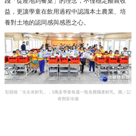
踐「從產地到餐桌」的理念，不僅穩定酪農收
益，更讓學童在飲用過程中認識本土農業、培
養對土地的認同感與感恩之心。
彰縣推「生生有鮮乳」，9萬多學童每週一瓶免費國產鮮乳。圖／記
者鄧富珍攝