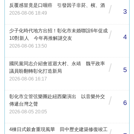
反覆感冒竟是口咽癌 引發因子非菸、檳、酒
/
3
2026-08-06 18:49
少子化時代地方出招！彰化市未婚聯誼6年促成
/
4
10對新人 今年再推解謎交友
2026-08-06 13:50
國民黨同志介紹會巡迴大村、永靖 魏平政率
/
5
議員盼翻轉彰化打造新局
2026-08-06 16:17
彰化市立管弦樂團赴紐西蘭演出 以音樂外交
/
6
傳遞台灣之聲
2026-08-05 20:05
4棟日式穀倉重現風華 田中歷史建築修復竣工
/