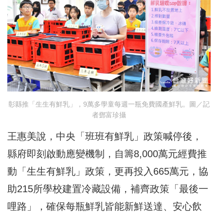
彰縣推「生生有鮮乳」，9萬多學童每週一瓶免費國產鮮乳。圖／記
者鄧富珍攝
王惠美說，中央「班班有鮮乳」政策喊停後，
縣府即刻啟動應變機制，自籌8,000萬元經費推
動「生生有鮮乳」政策，更再投入665萬元，協
助215所學校建置冷藏設備，補齊政策「最後一
哩路」，確保每瓶鮮乳皆能新鮮送達、安心飲