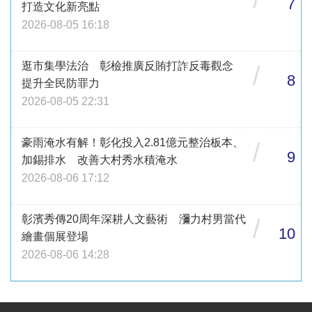
7
打造文化新亮點
2026-08-05 16:18
逛市集學法治 彰檢推廣反賄打詐反毒觀念
/
8
提升全民防罪力
2026-08-05 22:31
豪雨淹水有解！彰化投入2.81億元整治板本、
/
9
加錫排水 改善大村秀水積淹水
2026-08-06 17:12
彰濱秀傳20周年深耕人文藝術 瀰力村男當代
/
10
繪畫個展登場
2026-08-06 14:28