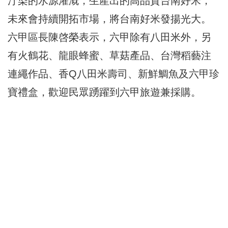
汙染的水源灌溉，生產出的高品質台南好米，
未來會持續開拓市場，將台南好米發揚光大。
六甲區長陳啓榮表示，六甲除有八田米外，另
有火鶴花、龍眼蜂蜜、草菇產品、台灣稻藝注
連繩作品、香Q八田米壽司、新鮮鯛魚及六甲珍
寶禮盒，歡迎民眾踴躍到六甲旅遊兼採購。