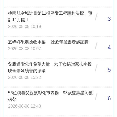
桃園航空城計畫第11標區徵工程順利決標 預
/
3
計11月開工
2026-08-08 10:19
五峰鄉果農搶收水梨 徐欣瑩臉書發起認購
/
4
2026-08-08 10:07
父親遺愛化作希望力量 六子女捐贈家扶南投
/
5
映全號延續善的循環
2026-08-08 15:22
56位模範父親獲彰化市表揚 93歲雙壽星同獲
/
6
殊榮
2026-08-08 12:40