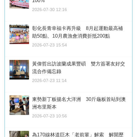
100%
2026-07-30 12:16
彰化長青幸福卡再升級 8月起運動最高補
助50點、10月農漁會消費折抵200點
2026-07-23 15:54
黃偉哲出訪波蘭成果豐碩 雙方簽署友好交
流合作備忘錄
2026-07-23 11:14
東勢新丁粄揚名大洋洲 30斤龜粄首站到澳
洲布里斯本
2026-07-23 10:56
為170線林道巨木「老前輩」解索 解開歷