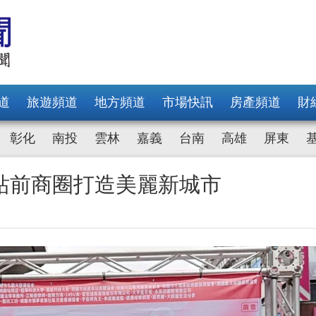
道
旅遊頻道
地方頻道
市場快訊
房產頻道
財
彰化
南投
雲林
嘉義
台南
高雄
屏東
站前商圈打造美麗新城市