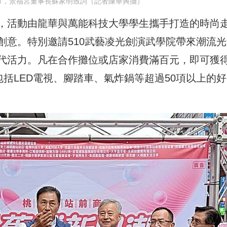
市，景福宮董事長蘇家明致詞（記者陳華興攝）
，活動由龍華與萬能科技大學學生攜手打造的時尚
創意。特別邀請510武藝凌光劍演武學院帶來潮流光
代活力。凡在合作攤位或店家消費滿百元，即可獲
包括LED電視、腳踏車、氣炸鍋等超過50項以上的好