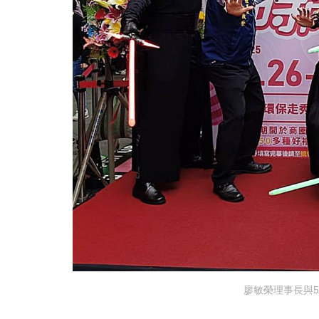
廖敏榮理事長與5