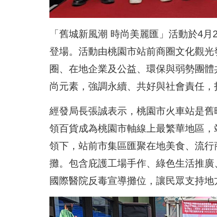
「舊城新風潮 時尚美麗匯」活動於4月
登場。活動由桃園市站前商圈文化觀光
圈、在地企業及公益、環保與弱勢團體
尚元素，強調永續、共好與社會責任，
經發局長張誠表示，桃園市火車站是舊
領百貨成為桃園市軸線上最繁華地區，
領下，站前市集區匯聚在地美食、流行
攤。包含庇護工場手作、綠色生活推廣
國際醫院反毒宣導攤位，讓民眾支持地