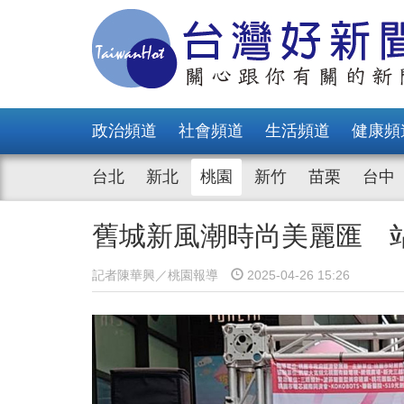
政治頻道
社會頻道
生活頻道
健康頻
台北
新北
桃園
新竹
苗栗
台中
舊城新風潮時尚美麗匯 
記者陳華興／桃園報導
2025-04-26 15:26