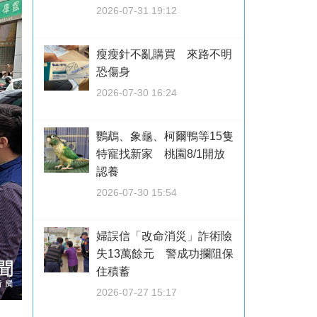
2026-07-31 19:12
瘦瘦針不亂購買 來路不明
恐傷身
2026-07-30 16:24
鸚鵡、象龜、柯爾鴨等15隻
特寵找新家 桃園8/1開放
認養
2026-07-30 15:54
婦誤信「改命消災」詐術險
失13萬餘元 警成功攔阻保
住積蓄
2026-07-27 15:17