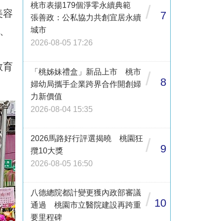
桃市表揚179個淨零永續典範
/
美容
7
張善政：公私協力共創宜居永續
、
城市
2026-08-05 17:26
教育
「桃姊妹禮盒」新品上市 桃市
/
8
婦幼局攜手企業跨界合作開創婦
力新價值
2026-08-04 15:35
2026馬路好行評選揭曉 桃園狂
/
9
攬10大獎
2026-08-05 16:50
八德總院都計變更獲內政部審議
/
10
通過 桃園市立醫院建設再跨重
要里程碑