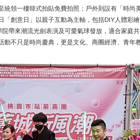
至統領一樓韓式拍貼免費拍照；戶外則設有「時尚
日「創意日」以親子互動為主軸，包括DIY人體彩繪
武學院帶來潮流光劍表演及可愛氣球發放，適合家庭共
活動不只是時尚慶典，更是文化、商圈經濟、青年