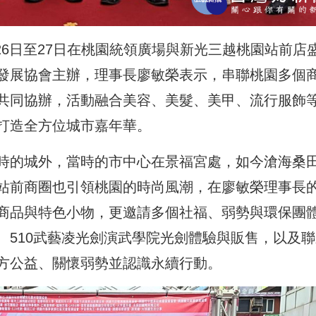
26日至27日在桃園統領廣場與新光三越桃園站前店
發展協會主辦，理事長廖敏榮表示，串聯桃園多個
共同協辦，活動融合美容、美髮、美甲、流行服飾
打造全方位城市嘉年華。
時的城外，當時的市中心在景福宮處，如今滄海桑
站前商圈也引領桃園的時尚風潮，在廖敏榮理事長
商品與特色小物，更邀請多個社福、弱勢與環保團
、510武藝凌光劍演武學院光劍體驗與販售，以及聯
方公益、關懷弱勢並認識永續行動。