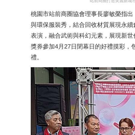
站前商圈打造美麗新城
桃園市站前商圈協會理事長廖敏榮指出
與環保服裝秀，結合回收材質展現永續
表演，融合武術與科幻元素，展現新世
獎券參加4月27日閉幕日的好禮摸彩，
禮。