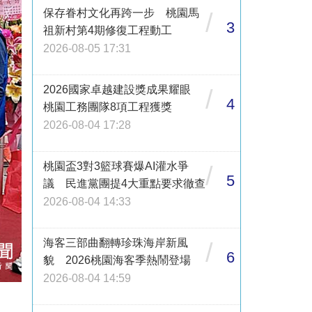
保存眷村文化再跨一步 桃園馬
/
3
祖新村第4期修復工程動工
2026-08-05 17:31
2026國家卓越建設獎成果耀眼
/
4
桃園工務團隊8項工程獲獎
2026-08-04 17:28
桃園盃3對3籃球賽爆AI灌水爭
/
5
議 民進黨團提4大重點要求徹查
2026-08-04 14:33
海客三部曲翻轉珍珠海岸新風
/
6
貌 2026桃園海客季熱鬧登場
2026-08-04 14:59