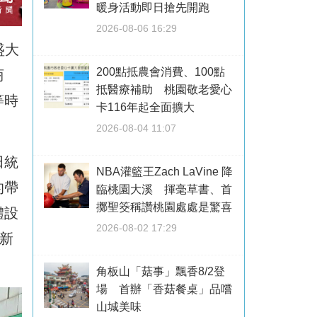
暖身活動即日搶先開跑
2026-08-06 16:29
盛大
200點抵農會消費、100點
商
抵醫療補助 桃園敬老愛心
等時
卡116年起全面擴大
2026-08-04 11:07
田統
NBA灌籃王Zach LaVine 降
的帶
臨桃園大溪 揮毫草書、首
擲聖筊稱讚桃園處處是驚喜
體設
2026-08-02 17:29
新
角板山「菇事」飄香8/2登
場 首辦「香菇餐桌」品嚐
山城美味