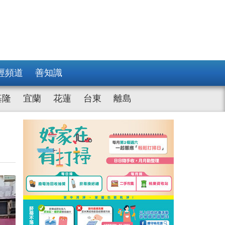
經頻道
善知識
基隆
宜蘭
花蓮
台東
離島