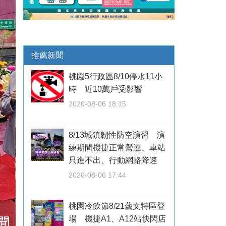
推薦新聞
桃園5行政區8/10停水11小
時 近10萬戶受影響
2026-08-06 18:15
8/13城鎮韌性防空演習 演
練期間機捷正常營運、車站
只進不出、行動網路降速
2026-08-06 17:44
桃園冷飲節8/21藝文特區登
場 機捷A1、A12站快閃店