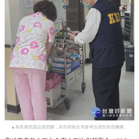
▲為長輩照護品質把關，高市府衛生局督考住宿型長照機構。