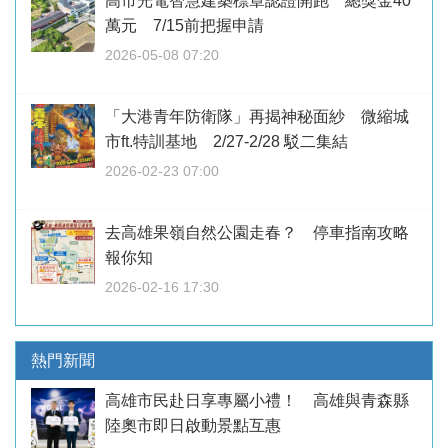
高市光電智慧建築標章認證開跑 總獎金40
萬元 7/15前把握申請
2026-05-08 07:20
「大港青年防衛隊」再揭神秘面紗 微縮城
市ft.特訓基地 2/27-2/28 駁二集結
2026-02-23 07:00
去高雄果嶺自然公園走春？ 停車指南攻略
報你知
2026-02-16 17:30
熱門新聞
高雄市民赴日享專屬小禮！ 高雄與青森縣
陸奧市即日啟動景點互惠