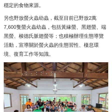
穩定的食物來源。
另也野放螢火蟲幼蟲，截至目前已野放2萬
7,600隻螢火蟲幼蟲，包括黃緣螢、黑翅螢、端
黑螢、梭德氏脈翅螢等；也積極辦理生態導覽
活動，宣導關於螢火蟲的生態習性、棲息環
境、復育工作等知識。