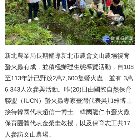
新北農業局長期輔導新北市農會文山農場復育
螢火蟲有成，並積極辦理生態導覽活動，自108
至113年計已野放2萬7,600隻螢火蟲，並有 3萬
6,343人次參與活動。昨(20)日由國際自然保育
聯盟（IUCN）螢火蟲專家臺灣代表吳加雄博士
接待韓國代表趙信一博士、
韓國龍仁市
螢火蟲
保育團體代表金榮圭教授，以及保育志工共17
人
參訪文山農場
。