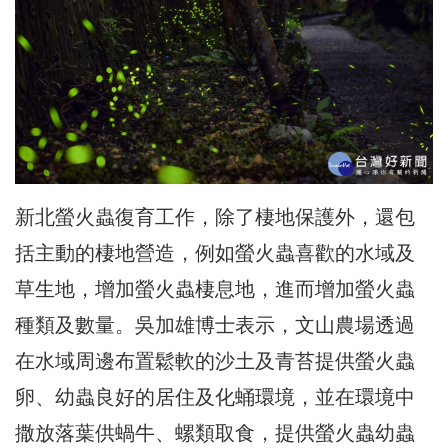
新北螢火蟲復育工作，除了棲地保護外，還包
括主動的棲地營造，例如螢火蟲喜歡的水域及
草生地，增加螢火蟲棲息地，進而增加螢火蟲
種類及數量。吳加雄博士表示，文山農場透過
在水域周邊布置鬆軟的沙土及青苔提供螢火蟲
卵、幼蟲良好的居住及化蛹環境，並在環境中
撒放落葉供蝸牛、螺類取食，提供螢火蟲幼蟲