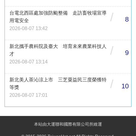
台電北西區處加強防颱整備 走訪畜牧場宣導
/
8
用電安全
2026-08-07 13:42
新北攜手農科院及臺大 培育未來農業科技人
/
9
才
2026-08-07 13:14
新北美人茶沁涼上市 三芝粟益民三度榮獲特
/
10
等獎
2026-08-07 17:01
本站由大運聯和國際有限公司所維運