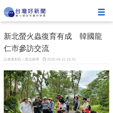
新北螢火蟲復育有成 韓國龍
仁市參訪交流
記者黃村杉／新北報導
2025-04-21 15:31