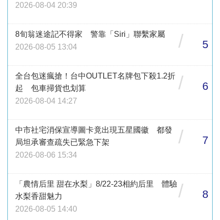
2026-08-04 20:39
8旬翁迷途記不得家 警靠「Siri」聯繫家屬
/
5
2026-08-05 13:04
全台包迷瘋搶！台中OUTLET名牌包下殺1.2折
/
6
起 包車掃貨也划算
2026-08-04 14:27
中市社宅消保宣導圖卡竟出現五星國徽 都發
/
7
局坦承審查疏失已緊急下架
2026-08-06 15:34
「農情后里 甜在水梨」8/22-23相約后里 體驗
/
8
水梨香甜魅力
2026-08-05 14:40