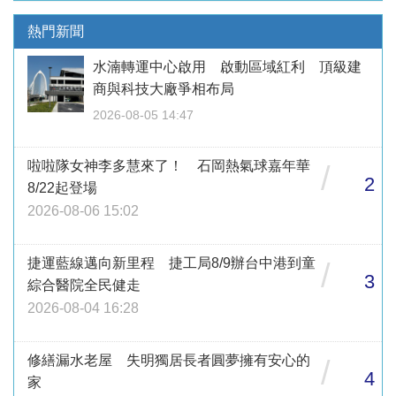
熱門新聞
水湳轉運中心啟用 啟動區域紅利 頂級建
商與科技大廠爭相布局
2026-08-05 14:47
啦啦隊女神李多慧來了！ 石岡熱氣球嘉年華
/
2
8/22起登場
2026-08-06 15:02
捷運藍線邁向新里程 捷工局8/9辦台中港到童
/
3
綜合醫院全民健走
2026-08-04 16:28
修繕漏水老屋 失明獨居長者圓夢擁有安心的
/
4
家