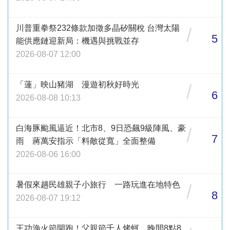
川普重拳祭232條款加徵多晶矽關稅 台灣太陽
/
5
能供應鏈迎新局：機遇與挑戰並存
2026-08-07 12:00
「蓮」映山豬湖 漫遊初秋好時光
/
6
2026-08-08 10:13
白海豚颱風逼近！北市8、9日恐飆9級陣風、豪
/
7
雨 蔣萬安指示「料敵從寬」全面整備
2026-08-06 16:00
暑假來趟民雄親子小旅行 一路玩進在地特色
/
8
2026-08-07 19:12
王功漁火節開跑！父親節千人烤蚵 晚間8點8