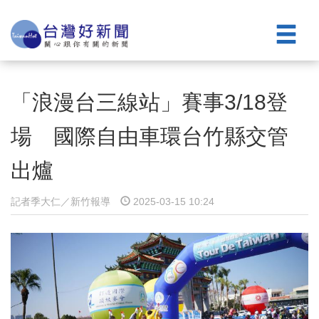
「浪漫台三線站」賽事3/18登
場 國際自由車環台竹縣交管
出爐
記者季大仁／新竹報導
2025-03-15 10:24