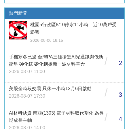
熱門新聞
桃園5行政區8/10停水11小時 近10萬戶受
影響
2026-08-06 18:15
手機寒冬已過 台灣PA三雄搶進AI光通訊與低軌
/
2
衛星 砷化鎵 磷化銦掀新一波材料革命
2026-08-07 11:00
美股全時段交易 只休一小時12月6日啟動
/
3
2026-08-07 17:30
AI材料缺貨 南亞(1303) 電子材料取代塑化 為長
/
4
期成長主軸
2026-08-07 14:00