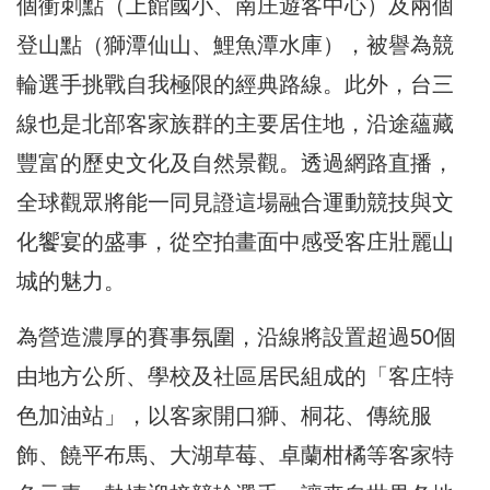
個衝刺點（上館國小、南庄遊客中心）及兩個
登山點（獅潭仙山、鯉魚潭水庫），被譽為競
輪選手挑戰自我極限的經典路線。此外，台三
線也是北部客家族群的主要居住地，沿途蘊藏
豐富的歷史文化及自然景觀。透過網路直播，
全球觀眾將能一同見證這場融合運動競技與文
化饗宴的盛事，從空拍畫面中感受客庄壯麗山
城的魅力。
為營造濃厚的賽事氛圍，沿線將設置超過50個
由地方公所、學校及社區居民組成的「客庄特
色加油站」，以客家開口獅、桐花、傳統服
飾、饒平布馬、大湖草莓、卓蘭柑橘等客家特