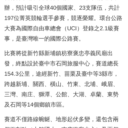
辦，預計吸引全球40個國家、23支隊伍，共計
197位菁英競輪選手參賽，競逐榮耀。環台公路
大賽為國際自由車總會（UCI）登錄之2.1級賽
事，是臺灣唯一的國際公路賽。
比賽將從新竹縣新埔鎮枋寮褒忠亭義民廟出
發，終點設於臺中市石岡旅服中心，賽道總長
154.3公里，途經新竹、苗栗及臺中等3縣市，
跨越新埔、關西、橫山、竹東、北埔、峨眉、
三灣、南庄、獅潭、公館、大湖、卓蘭、東勢
及石岡等14個鄉鎮市區。
賽道不僅路線蜿蜒、地形起伏多變，還包含兩