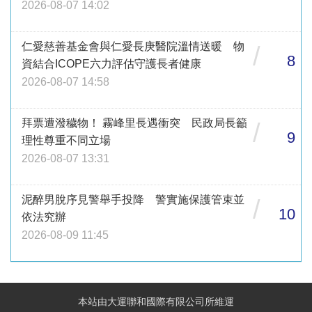
2026-08-07 14:02
仁愛慈善基金會與仁愛長庚醫院溫情送暖 物
/
8
資結合ICOPE六力評估守護長者健康
2026-08-07 14:58
拜票遭潑穢物！ 霧峰里長遇衝突 民政局長籲
/
9
理性尊重不同立場
2026-08-07 13:31
泥醉男脫序見警舉手投降 警實施保護管束並
/
10
依法究辦
2026-08-09 11:45
本站由大運聯和國際有限公司所維運