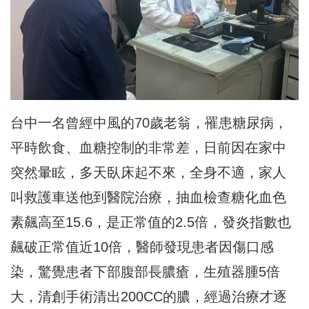
台中一名曾經中風的70歲老翁，罹患糖尿病，
平時飲食、血糖控制的非常差，日前因在家中
突然暈眩，多天臥床起不來，全身不適，家人
叫救護車送他到醫院治療，抽血檢查糖化血色
素飆高至15.6，是正常值的2.5倍，發炎指數也
飆破正常值近10倍，醫師發現患者因傷口感
染，驚覺患者下部腹部長膿瘡，生殖器腫5倍
大，清創手術清出200CC的膿，經過治療才逐