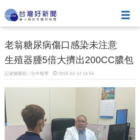
老翁糖尿病傷口感染未注意
生殖器腫5倍大擠出200CC膿包
記者陳榮昌／台中報導
2025-02-12 14:55