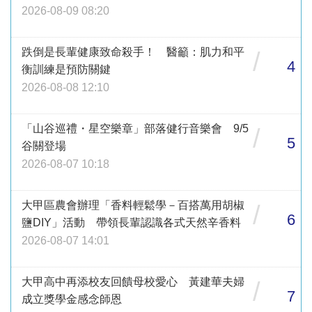
2026-08-09 08:20
跌倒是長輩健康致命殺手！ 醫籲：肌力和平
/
4
衡訓練是預防關鍵
2026-08-08 12:10
「山谷巡禮・星空樂章」部落健行音樂會 9/5
/
5
谷關登場
2026-08-07 10:18
大甲區農會辦理「香料輕鬆學－百搭萬用胡椒
/
6
鹽DIY」活動 帶領長輩認識各式天然辛香料
2026-08-07 14:01
大甲高中再添校友回饋母校愛心 黃建華夫婦
/
7
成立獎學金感念師恩