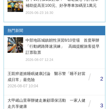
補助提高至100元、好孕專車加碼至1萬元
2026-06-23 16:30
熱門新聞
中部地區城鎮韌性演習8/10登場 首度舉辦
「行動網路降速演練」 高鐵提醒旅客提早
訂票取票
2026-08-07 12:24
王凱猝逝掀睡眠健康討論 醫示警「睡不好當
/
2
成日常」最危險
2026-08-07 10:04
大甲岷山里舉辦健走兼顧環保活動 一家人健
/
3
走共享健康