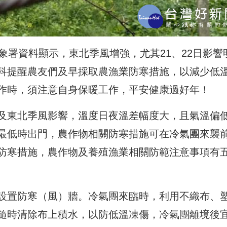
象署資料顯示，東北季風增強，尤其21、22日影響
科提醒農友們及早採取農漁業防寒措施，以減少低
作時，須注意自身保暖工作，平安健康過好年！
及東北季風影響，溫度日夜溫差幅度大，且氣溫偏
最低時出門，農作物相關防寒措施可在冷氣團來襲
防寒措施，農作物及養殖漁業相關防範注意事項有
設置防寒（風）牆。冷氣團來臨時，利用不織布、
隨時清除布上積水，以防低溫凍傷，冷氣團離境後