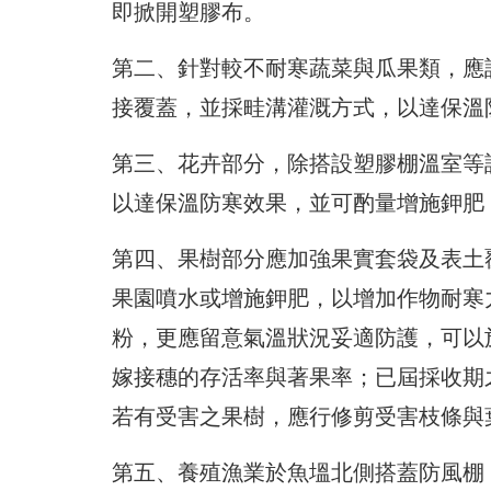
即掀開塑膠布。
第二、針對較不耐寒蔬菜與瓜果類，應
接覆蓋，並採畦溝灌溉方式，以達保溫
第三、花卉部分，除搭設塑膠棚溫室等
以達保溫防寒效果，並可酌量增施鉀肥
第四、果樹部分應加強果實套袋及表土
果園噴水或增施鉀肥，以增加作物耐寒
粉，更應留意氣溫狀況妥適防護，可以
嫁接穗的存活率與著果率；已屆採收期
若有受害之果樹，應行修剪受害枝條與
第五、養殖漁業於魚塭北側搭蓋防風棚