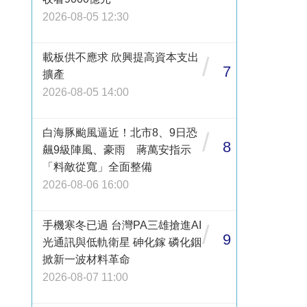
2026-08-05 12:30
載板供不應求 欣興提高資本支出
/
7
擴產
2026-08-05 14:00
白海豚颱風逼近！北市8、9日恐
/
8
飆9級陣風、豪雨 蔣萬安指示
「料敵從寬」全面整備
2026-08-06 16:00
手機寒冬已過 台灣PA三雄搶進AI
/
9
光通訊與低軌衛星 砷化鎵 磷化銦
掀新一波材料革命
2026-08-07 11:00