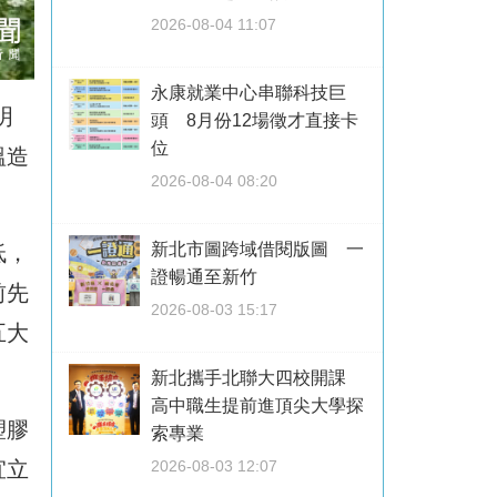
2026-08-04 11:07
永康就業中心串聯科技巨
明
頭 8月份12場徵才直接卡
位
溫造
2026-08-04 08:20
新北市圖跨域借閱版圖 一
低，
證暢通至新竹
前先
2026-08-03 15:17
五大
新北攜手北聯大四校開課
高中職生提前進頂尖大學探
塑膠
索專業
2026-08-03 12:07
宜立