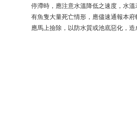
停滯時，應注意水溫降低之速度，水溫
有魚隻大量死亡情形，應儘速通報本府
應馬上撿除，以防水質或池底惡化，造