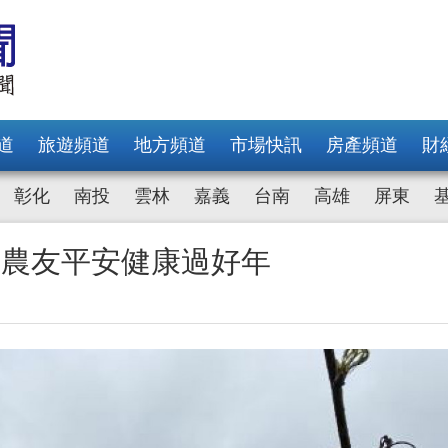
道
旅遊頻道
地方頻道
市場快訊
房產頻道
財
彰化
南投
雲林
嘉義
台南
高雄
屏東
醒農友平安健康過好年