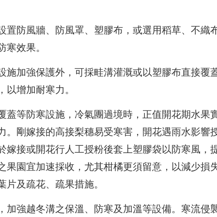
設置防風牆、防風罩、塑膠布，或選用稻草、不織
防寒效果。
設施加強保護外，可採畦溝灌溉或以塑膠布直接覆
，以增加耐寒力。
覆蓋等防寒設施，冷氣團過境時，正值開花期水果
力。剛嫁接的高接梨穗易受寒害，開花遇雨水影響
於嫁接或開花行人工授粉後套上塑膠袋以防寒風，
之果園宜加速採收，尤其柑橘更須留意，以減少損
葉片及疏花、疏果措施。
，加強越冬溝之保溫、防寒及加溫等設備。寒流侵