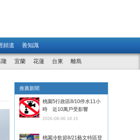
經頻道
善知識
基隆
宜蘭
花蓮
台東
離島
推薦新聞
桃園5行政區8/10停水11小
時 近10萬戶受影響
2026-08-06 18:15
桃園冷飲節8/21藝文特區登