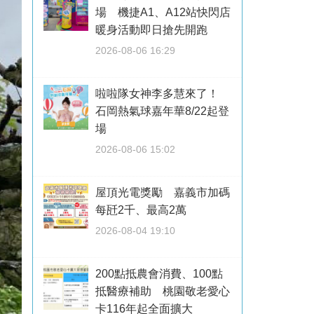
場 機捷A1、A12站快閃店
暖身活動即日搶先開跑
2026-08-06 16:29
啦啦隊女神李多慧來了！
石岡熱氣球嘉年華8/22起登
場
2026-08-06 15:02
屋頂光電獎勵 嘉義市加碼
每瓩2千、最高2萬
2026-08-04 19:10
200點抵農會消費、100點
抵醫療補助 桃園敬老愛心
卡116年起全面擴大