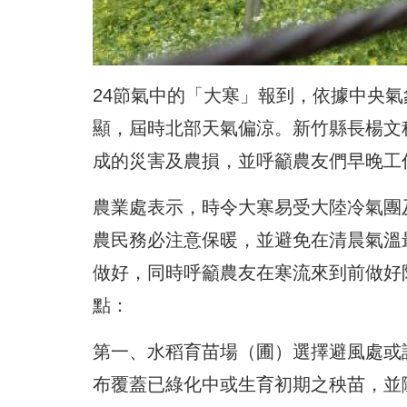
24節氣中的「大寒」報到，依據中央氣
顯，屆時北部天氣偏涼。新竹縣長楊文
成的災害及農損，並呼籲農友們早晚工
農業處表示，時令大寒易受大陸冷氣團
農民務必注意保暖，並避免在清晨氣溫
做好，同時呼籲農友在寒流來到前做好
點：
第一、水稻育苗場（圃）選擇避風處或
布覆蓋已綠化中或生育初期之秧苗，並