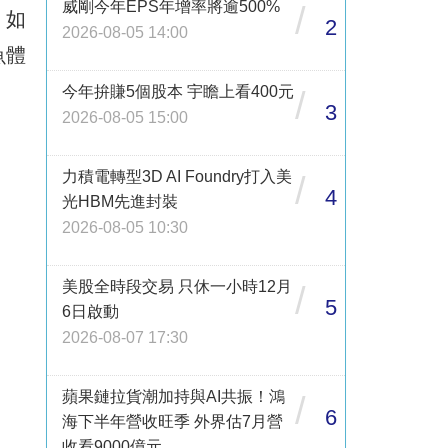
威剛今年EPS年增率將逾500%
/
。如
2
2026-08-05 14:00
魚體
今年拚賺5個股本 宇瞻上看400元
/
3
2026-08-05 15:00
力積電轉型3D AI Foundry打入美
/
4
光HBM先進封裝
2026-08-05 10:30
美股全時段交易 只休一小時12月
/
5
6日啟動
2026-08-07 17:30
蘋果鏈拉貨潮加持與AI共振！鴻
/
6
海下半年營收旺季 外界估7月營
收看9000億元