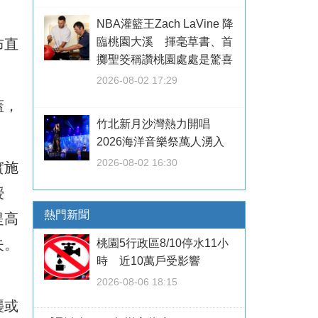
NBA灌籃王Zach LaVine 降
臨桃園大溪 揮毫草書、首
布直
擲聖筊稱讚桃園處處是驚喜
2026-08-02 17:29
蓋，
竹北新月沙灣熱力開唱
2026海洋音樂祭萬人湧入
2026-08-02 16:30
實施
授
熱門新聞
提高
失。
桃園5行政區8/10停水11小
時 近10萬戶受影響
2026-08-06 18:15
襲或