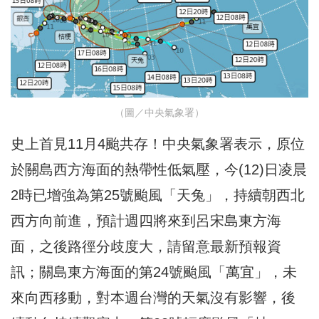
（圖／中央氣象署）
史上首見11月4颱共存！中央氣象署表示，原位
於關島西方海面的熱帶性低氣壓，今(12)日凌晨
2時已增強為第25號颱風「天兔」，持續朝西北
西方向前進，預計週四將來到呂宋島東方海
面，之後路徑分歧度大，請留意最新預報資
訊；關島東方海面的第24號颱風「萬宜」，未
來向西移動，對本週台灣的天氣沒有影響，後