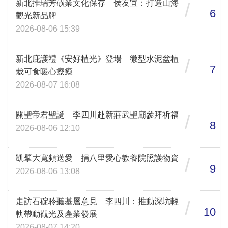
新北推瑞芳礦業文化保存 侯友宜：打造山海
/
6
觀光新品牌
2026-08-06 15:39
新北庇護禮《安好植光》登場 微型水泥盆植
/
7
栽可食暖心療癒
2026-08-07 16:08
關聖帝君聖誕 李四川赴新莊武聖廟參拜祈福
/
8
2026-08-06 12:10
凱擘大寬頻送愛 捐八里愛心教養院照護物資
/
9
2026-08-06 13:08
走訪石碇聆聽基層意見 李四川：推動深坑輕
/
10
軌帶動觀光及產業發展
2026-08-07 14:20