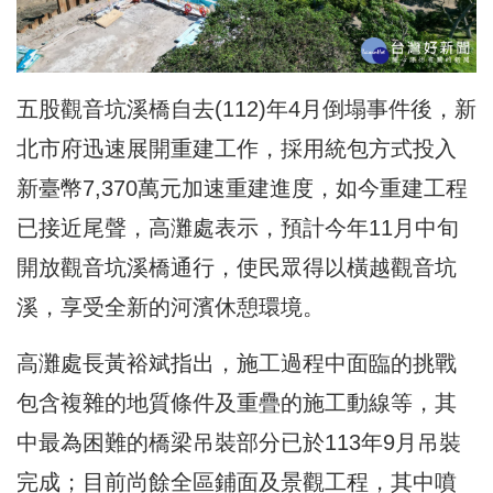
五股觀音坑溪橋自去(112)年4月倒塌事件後，
新
北市府迅速展開重建工作，採用統包方式投入
新臺幣7,370萬元加
速重建進度，如今重建工程
已接近尾聲，
高灘處表示，預計今年11月中旬
開放觀音坑
溪橋通行，使民眾得以橫越觀音坑
溪，享受全新的河濱休憩環境。
高灘處長黃裕斌指出，
施工過程中面臨的挑戰
包含複雜的地質條件及重疊的施工動線等，
其
中最為困難的橋梁吊裝部分已於113年9月吊裝
完成；
目前尚餘全區鋪面及景觀工程，其中噴