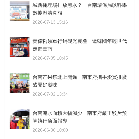
城西掩埋場排放黑水？ 台南環保局以科學
數據澄清真相
2026-07-13 15:16
黃偉哲領軍行銷觀光農產 邀韓國年輕世代
走進臺南
2026-07-05 10:45
台南芒果祭北上開鑼 南市府攜手愛買推廣
盛夏好滋味
2026-07-02 13:34
台南淹水面積大幅減少 南市府嚴正駁斥預
算執行負面報導
2026-06-30 10:00