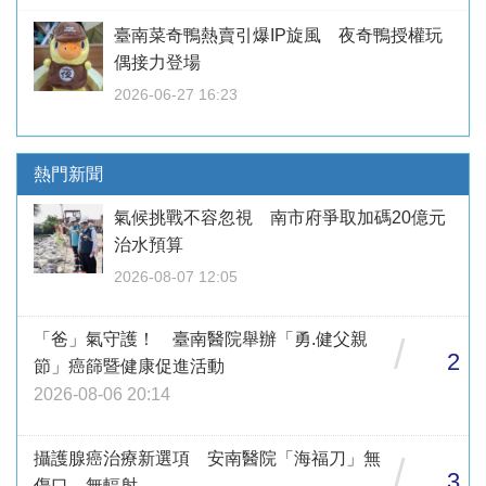
臺南菜奇鴨熱賣引爆IP旋風 夜奇鴨授權玩
偶接力登場
2026-06-27 16:23
熱門新聞
氣候挑戰不容忽視 南市府爭取加碼20億元
治水預算
2026-08-07 12:05
「爸」氣守護！ 臺南醫院舉辦「勇.健父親
/
2
節」癌篩暨健康促進活動
2026-08-06 20:14
攝護腺癌治療新選項 安南醫院「海福刀」無
/
3
傷口、無輻射