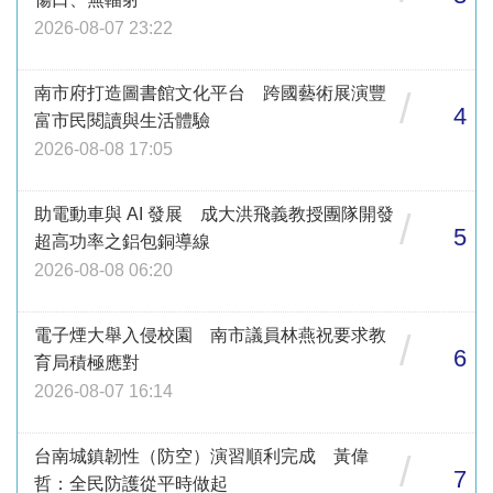
2026-08-07 23:22
南市府打造圖書館文化平台 跨國藝術展演豐
/
4
富市民閱讀與生活體驗
2026-08-08 17:05
助電動車與 AI 發展 成大洪飛義教授團隊開發
/
5
超高功率之鋁包銅導線
2026-08-08 06:20
電子煙大舉入侵校園 南市議員林燕祝要求教
/
6
育局積極應對
2026-08-07 16:14
台南城鎮韌性（防空）演習順利完成 黃偉
/
7
哲：全民防護從平時做起