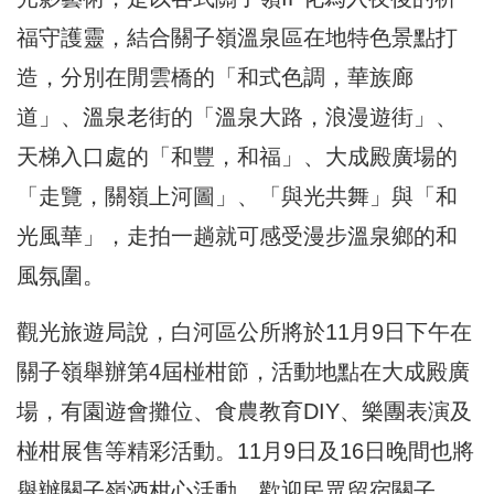
福守護靈，結合關子嶺溫泉區在地特色景點打
造，分別在閒雲橋的「和式色調，華族廊
道」、溫泉老街的「溫泉大路，浪漫遊街」、
天梯入口處的「和豐，和福」、大成殿廣場的
「走覽，關嶺上河圖」、「與光共舞」與「和
光風華」，走拍一趟就可感受漫步溫泉鄉的和
風氛圍。
觀光旅遊局說，白河區公所將於11月9日下午在
關子嶺舉辦第4屆椪柑節，活動地點在大成殿廣
場，有園遊會攤位、食農教育DIY、樂團表演及
椪柑展售等精彩活動。11月9日及16日晚間也將
舉辦關子嶺酒柑心活動，歡迎民眾留宿關子