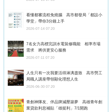
看懂都審流程免燒腦 高市都發局「都設小
學堂」帶你3分鐘上手
2026-07-14 07:20
7名女力高標完訓水電裝修職能 相準市場
需求 將供更安心服務
2026-07-11 07:20
人生只有一次我要活得淋漓盡致 高市勞工
局職人講座帶領顯化理想人生
2026-06-30 07:20
青創神隊友、伴品牌減壓築夢 高雄青年創
業貸款利息補貼「雄挺利」7/1開跑