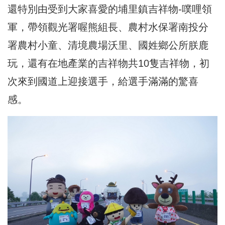
還特別由受到大家喜愛的埔里鎮吉祥物-噗哩領
軍，帶領觀光署喔熊組長、農村水保署南投分
署農村小童、清境農場沃里、國姓鄉公所朕鹿
玩，還有在地產業的吉祥物共10隻吉祥物，初
次來到國道上迎接選手，給選手滿滿的驚喜
感。