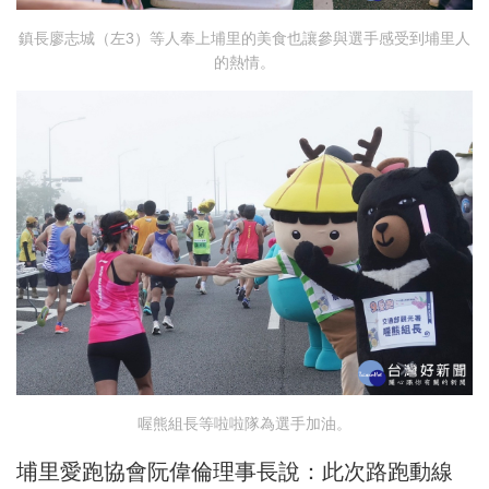
鎮長廖志城（左3）等人奉上埔里的美食也讓參與選手感受到埔里人
的熱情。
喔熊組長等啦啦隊為選手加油。
埔里愛跑協會阮偉倫理事長說：此次路跑動線