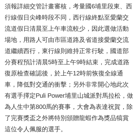
須報詳細交管計畫審核，考量國6埔里段東、西
行線假日尖峰時段不同，西行線終點至愛蘭交
流道假日清晨至上午車流較少，因此選做活動
場地，用路人可由市區道路及省道接愛蘭交流
道繼續西行，東行線則維持正常行駛，國道部
分賽程預計清晨5時至上午9時結束，完成道路
復原檢查確認後，於上午12時前恢復全線通
車，降低對交通的衝擊；另外非常開心地此次
有選手擇定Puli Power埔里山城派對馬拉松，做
為人生中第800馬的賽事，大會為表達祝賀，除
了完賽獎盃之外將特別頒贈龍蝦作為獎品犒賞
這位令人佩服的選手。