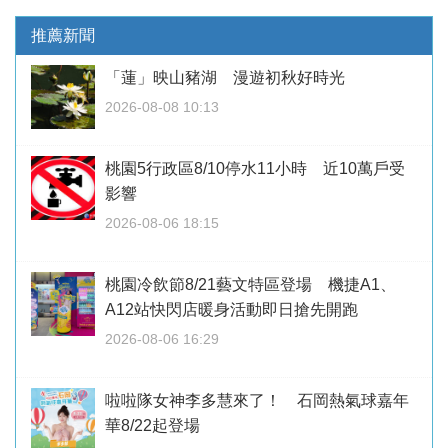
推薦新聞
「蓮」映山豬湖 漫遊初秋好時光
2026-08-08 10:13
桃園5行政區8/10停水11小時 近10萬戶受
影響
2026-08-06 18:15
桃園冷飲節8/21藝文特區登場 機捷A1、
A12站快閃店暖身活動即日搶先開跑
2026-08-06 16:29
啦啦隊女神李多慧來了！ 石岡熱氣球嘉年
華8/22起登場