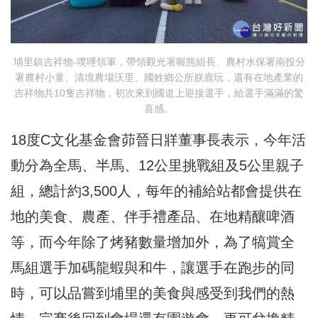
埔里鎮吉祥物-噗哩領軍，帶領觀光署喔熊組長、農村水保署南投分
署農村小童、清境農場沃里、國姓鄉公所朕鹿玩，還有在地產業的
吉祥物共10隻吉祥物，初次來到國道上迎接選手，給選手滿滿的驚
喜感。
18度C文化基金會茆晉日牂董事長表示，今年活
動分為全馬、半馬、12公里挑戰組及5公里親子
組，總計約3,500人，每年的補給站都會提供在
地的美食、農產、伴手禮產品、在地精釀啤酒
等，而今年除了烤豬數量增加外，為了犒賞全
馬組選手加碼龍蝦與和牛，讓選手在跑步的同
時，可以品嘗到埔里的美食與感受到我們的熱