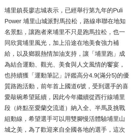
埔里鎮長廖志城表示，已經舉行第九年的Puli
Power 埔里山城派對馬拉松，路線串聯在地知
名景點，讓跑者來埔里不只是跑馬拉松，也一
同欣賞埔里風光，加上沿途在地美食強力補
給，以及鄉親熱情加油支持，讓「埔里跑」成
為結合運動、觀光、美食與人文風情的饗宴，
也持續獲「運動筆記」評鑑高分4.9(滿分5)的優
質路跑活動，前年首上國道6號，受到選手的喜
愛敲碗希望延續，因此今年繼續從西行線埔里
段（終點至愛蘭交流道）納入全、半馬及挑戰
組動線，希望選手可以用雙腳慢活體驗埔里山
城之美，為了歡迎來自全國各地的選手，這次