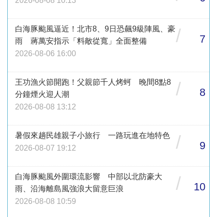
2026-08-08 10:13
白海豚颱風逼近！北市8、9日恐飆9級陣風、豪
/
7
雨 蔣萬安指示「料敵從寬」全面整備
2026-08-06 16:00
王功漁火節開跑！父親節千人烤蚵 晚間8點8
/
8
分鐘煙火迎人潮
2026-08-08 13:12
暑假來趟民雄親子小旅行 一路玩進在地特色
/
9
2026-08-07 19:12
白海豚颱風外圍環流影響 中部以北防豪大
/
10
雨、沿海離島風強浪大留意巨浪
2026-08-08 10:59