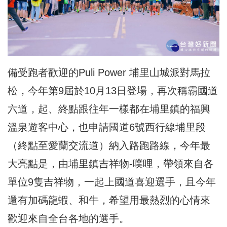
備受跑者歡迎的Puli Power 埔里山城派對馬拉
松，今年第9屆於10月13日登場，再次稱霸國道
六道，起、終點跟往年一樣都在埔里鎮的福興
溫泉遊客中心，也申請國道6號西行線埔里段
（終點至愛蘭交流道）納入路跑路線，今年最
大亮點是，由埔里鎮吉祥物-噗哩，帶領來自各
單位9隻吉祥物，一起上國道喜迎選手，且今年
還有加碼龍蝦、和牛，希望用最熱烈的心情來
歡迎來自全台各地的選手。