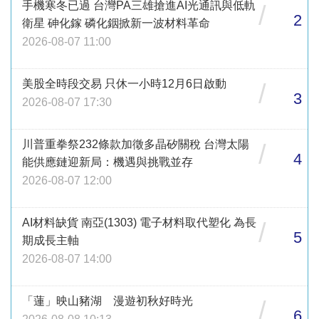
手機寒冬已過 台灣PA三雄搶進AI光通訊與低軌
/
2
衛星 砷化鎵 磷化銦掀新一波材料革命
2026-08-07 11:00
美股全時段交易 只休一小時12月6日啟動
/
3
2026-08-07 17:30
川普重拳祭232條款加徵多晶矽關稅 台灣太陽
/
4
能供應鏈迎新局：機遇與挑戰並存
2026-08-07 12:00
AI材料缺貨 南亞(1303) 電子材料取代塑化 為長
/
5
期成長主軸
2026-08-07 14:00
「蓮」映山豬湖 漫遊初秋好時光
/
6