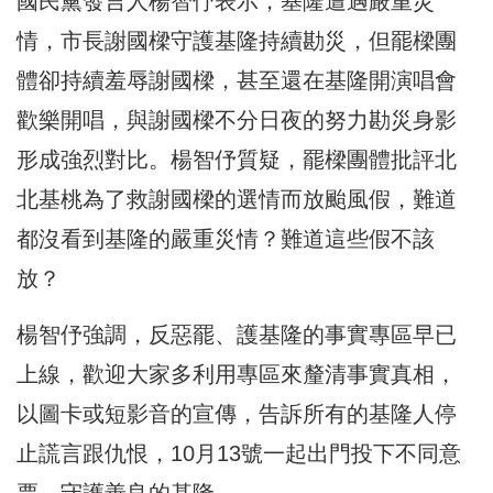
國民黨發言人楊智伃表示，基隆遭遇嚴重災
情，市長謝國樑守護基隆持續勘災，但罷樑團
體卻持續羞辱謝國樑，甚至還在基隆開演唱會
歡樂開唱，與謝國樑不分日夜的努力勘災身影
形成強烈對比。楊智伃質疑，罷樑團體批評北
北基桃為了救謝國樑的選情而放颱風假，難道
都沒看到基隆的嚴重災情？難道這些假不該
放？
楊智伃強調，反惡罷、護基隆的事實專區早已
上線，歡迎大家多利用專區來釐清事實真相，
以圖卡或短影音的宣傳，告訴所有的基隆人停
止謊言跟仇恨，10月13號一起出門投下不同意
票，守護善良的基隆。