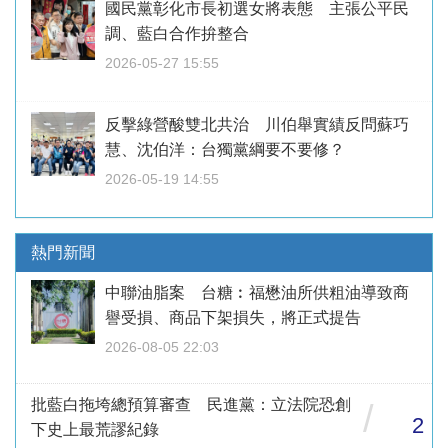
國民黨彰化市長初選女將表態 主張公平民
調、藍白合作拚整合
2026-05-27 15:55
反擊綠營酸雙北共治 川伯舉實績反問蘇巧
慧、沈伯洋：台獨黨綱要不要修？
2026-05-19 14:55
熱門新聞
中聯油脂案 台糖︰福懋油所供粗油導致商
譽受損、商品下架損失，將正式提告
2026-08-05 22:03
批藍白拖垮總預算審查 民進黨：立法院恐創
/
2
下史上最荒謬紀錄