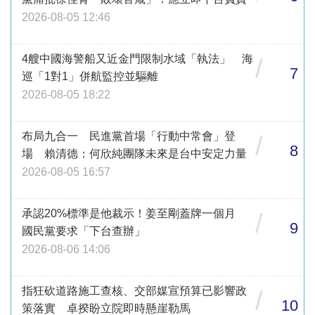
2026-08-05 12:46
4艘中國海警船又近金門限制水域「執法」 海
/
7
巡「1對1」併航監控並驅離
2026-08-05 18:22
布局九合一 民進黨首場「行動中常會」登
/
8
場 賴清德：何欣純團隊未來是台中安定力量
2026-08-05 16:57
承認20%標準是他裁示！姜至剛蓋牌一個月
/
9
國民黨要求「下台查辦」
2026-08-06 14:06
指狂砍道路施工查核、交部媒宣預算已影響政
/
10
策落實 卓揆盼立院即時懸崖勒馬