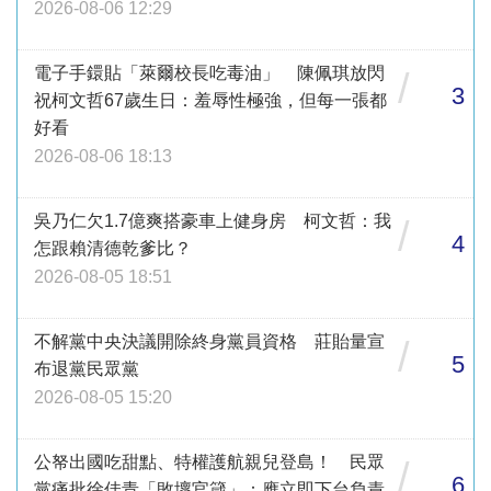
2026-08-06 12:29
電子手鐶貼「萊爾校長吃毒油」 陳佩琪放閃
/
3
祝柯文哲67歲生日：羞辱性極強，但每一張都
好看
2026-08-06 18:13
吳乃仁欠1.7億爽搭豪車上健身房 柯文哲：我
/
4
怎跟賴清德乾爹比？
2026-08-05 18:51
不解黨中央決議開除終身黨員資格 莊貽量宣
/
5
布退黨民眾黨
2026-08-05 15:20
公帑出國吃甜點、特權護航親兒登島！ 民眾
/
6
黨痛批徐佳青「敗壞官箴」：應立即下台負責