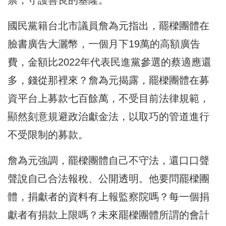
國民黨籍台北市議員詹為元指出，罷樑團體在
臉書廣告大灑幣，一個月下19萬的高額廣告
費，金額比2022年代表民進黨參選的蔡適應還
多，錢從那裡來？詹為元揭露，罷樑團體在募
資平台上募款七百餘萬，不受目前法律規範，
顯然刻意規避政治獻金法，以取巧的管道進行
不受限制的募款。
詹為元強調，罷樑團體自己不守法，還口口聲
聲說自己合法報稅、公開透明。他要問罷樑團
體，捐獻者的資料有上報監察院嗎？每一個捐
獻者有捐款上限嗎？未來罷樑團體所謂的會計