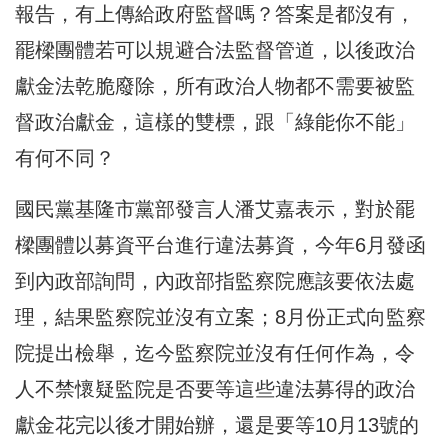
報告，有上傳給政府監督嗎？答案是都沒有，
罷樑團體若可以規避合法監督管道，以後政治
獻金法乾脆廢除，所有政治人物都不需要被監
督政治獻金，這樣的雙標，跟「綠能你不能」
有何不同？
國民黨基隆市黨部發言人潘艾嘉表示，對於罷
樑團體以募資平台進行違法募資，今年6月發函
到內政部詢問，內政部指監察院應該要依法處
理，結果監察院並沒有立案；8月份正式向監察
院提出檢舉，迄今監察院並沒有任何作為，令
人不禁懷疑監院是否要等這些違法募得的政治
獻金花完以後才開始辦，還是要等10月13號的