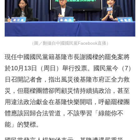
（圖／翻攝自中國國民黨Facebook直播）
現任中國國民黨籍基隆市長謝國樑的罷免案將
於10月13日（周日）舉行投票。國民黨今（7）
日召開記者會，指出風災後基隆市府正全力救
災，但罷樑團體卻罔顧災情持續搞政治，甚至
用違法政治獻金在基隆快樂開唱，呼籲罷樑團
體應該回歸合法管道，不該學習「綠能你不
能」的雙標。