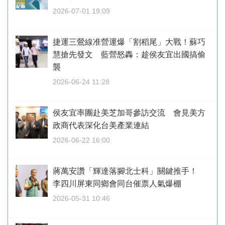
2026-07-01 19:09
捷運三鶯線准營運爆「割稻尾」大戰！蘇巧
慧搶先發文 藍營怒轟：趁侯友宜出國搞偷
襲
2026-06-24 11:28
侯友宜率團赴美芝加哥參訪交流 會見美方
政商代表深化台美產業連結
2026-06-22 16:00
蔣萬安讚「輝達落腳北士科」關鍵推手！
李四川屏東同鄉會同台催票人氣爆棚
2026-05-31 10:46