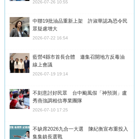
2026-07-26 10:55
中聯19批油品重新上架 許淑華認為恐令民
眾疑慮增大
2026-07-22 16:54
藍營4縣市首長合體 邀集召開地方反毒油
線上會議
2026-07-19 19:14
不刻意討好民眾 台中颱風假「神預測」盧
秀燕強調相信專業團隊
2026-07-10 17:25
不缺席2026九合一大選 陳紀衡宣布重投入
集集鎮長選戰