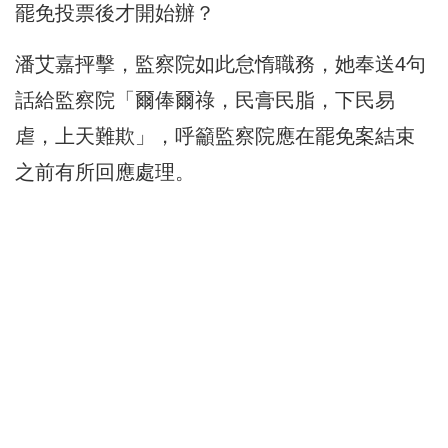
罷免投票後才開始辦？
潘艾嘉抨擊，監察院如此怠惰職務，她奉送4句
話給監察院「爾俸爾祿，民膏民脂，下民易
虐，上天難欺」，呼籲監察院應在罷免案結束
之前有所回應處理。