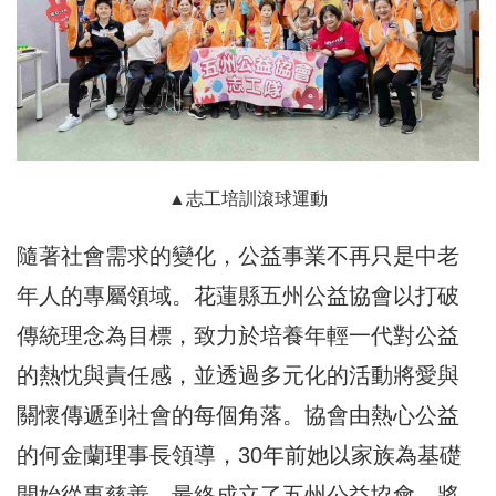
▲志工培訓滾球運動
隨著社會需求的變化，公益事業不再只是中老
年人的專屬領域。花蓮縣五州公益協會以打破
傳統理念為目標，致力於培養年輕一代對公益
的熱忱與責任感，並透過多元化的活動將愛與
關懷傳遞到社會的每個角落。協會由熱心公益
的何金蘭理事長領導，30年前她以家族為基礎
開始從事慈善，最終成立了五州公益協會，將