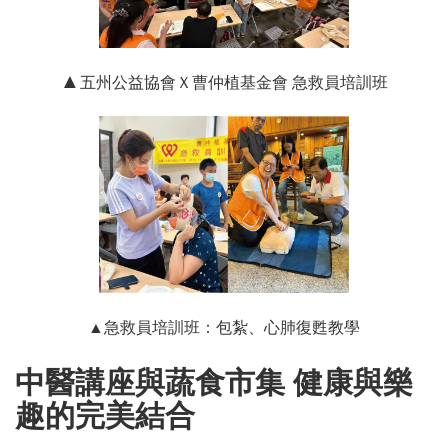
▲
五州公益協會Ｘ曹仲植基金會 急救員培訓班
▲急救員培訓班：包紮、心肺復甦教學
中醫講座與蔬食市集 健康與樂
趣的完美結合