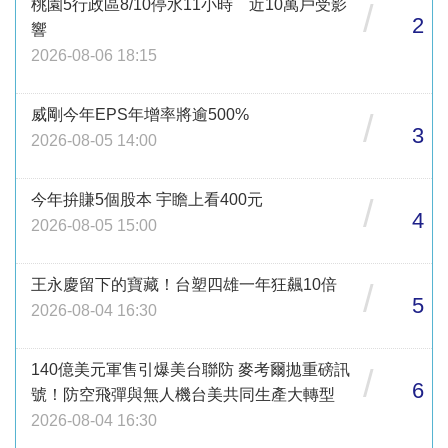
桃園5行政區8/10停水11小時 近10萬戶受影
/
2
響
2026-08-06 18:15
威剛今年EPS年增率將逾500%
/
3
2026-08-05 14:00
今年拚賺5個股本 宇瞻上看400元
/
4
2026-08-05 15:00
王永慶留下的寶藏！台塑四雄一年狂飆10倍
/
5
2026-08-04 16:30
140億美元軍售引爆美台聯防 麥考爾拋重磅訊
/
6
號！防空飛彈與無人機台美共同生產大轉型
2026-08-04 16:30