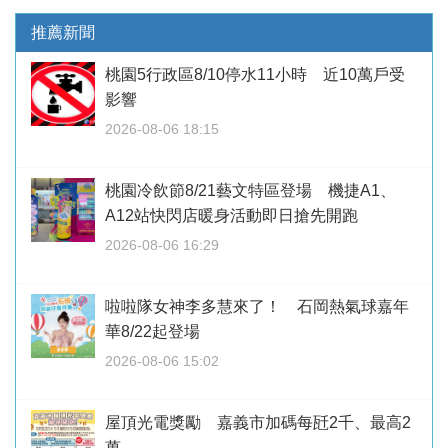
推薦新聞
桃園5行政區8/10停水11小時 近10萬戶受
影響
2026-08-06 18:15
桃園冷飲節8/21藝文特區登場 機捷A1、
A12站快閃店暖身活動即日搶先開跑
2026-08-06 16:29
啦啦隊女神李多慧來了！ 石岡熱氣球嘉年
華8/22起登場
2026-08-06 15:02
屋頂光電獎勵 嘉義市加碼每瓩2千、最高2
萬