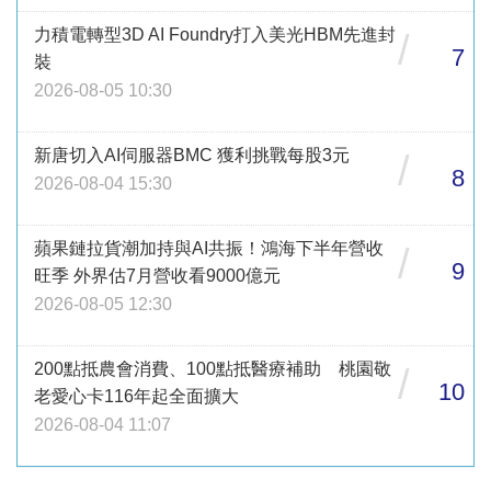
力積電轉型3D AI Foundry打入美光HBM先進封
/
7
裝
2026-08-05 10:30
新唐切入AI伺服器BMC 獲利挑戰每股3元
/
8
2026-08-04 15:30
蘋果鏈拉貨潮加持與AI共振！鴻海下半年營收
/
9
旺季 外界估7月營收看9000億元
2026-08-05 12:30
200點抵農會消費、100點抵醫療補助 桃園敬
/
10
老愛心卡116年起全面擴大
2026-08-04 11:07